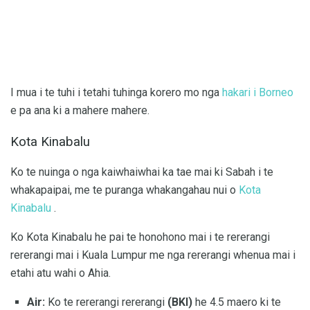
I mua i te tuhi i tetahi tuhinga korero mo nga
hakari i Borneo
e pa ana ki a mahere mahere.
Kota Kinabalu
Ko te nuinga o nga kaiwhaiwhai ka tae mai ki Sabah i te
whakapaipai, me te puranga whakangahau nui o
Kota
Kinabalu
.
Ko Kota Kinabalu he pai te honohono mai i te rererangi
rererangi mai i Kuala Lumpur me nga rererangi whenua mai i
etahi atu wahi o Ahia.
Air:
Ko te rererangi rererangi
(BKI)
he 4.5 maero ki te