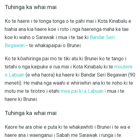
Tuhinga ka whai mai
Ko te haere i te tonga tonga o te pahi mai i Kota Kinabalu e
hiahia ana kia haere koe i roto i nga haerenga maha ka tae
koe ki waho o Sarawak i mua i te tae ki
Bandar Seri
Begawan
- te whakapaipai o Brunei.
Ko te kōwhiringa pai mo te tiki atu ki Brunei ko te tango i
tetahi o nga kaipuke e rua mai i Kota Kinabalu ki te
moutere
o Labuan
(e wha haora) ka haere ki Bandar Seri Begawan (90
meneti). He maha nga waahi e whiriwhiri ana ki te noho ki te
motu me te tirotiro i etahi
mea pai ki a Labuan i
mua i te
haere ki Brunei.
Tuhinga ka whai mai
Kaore he ara ohie e puta ki te whakawhiti i Brunei i te wa e
haere ana i waenganui i Sabah me Sarawak i runga i te