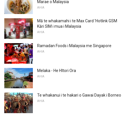
Marae o Malaysia
AHIA
Mā te whakamahi i te Max Card 'Hotlink GSM
Kāri SIM i mua i Malaysia
AHIA
Ramadan Foods i Malaysia me Singapore
AHIA
Melaka - He Hītori Ora
AHIA
Te whakanui i te hakari o Gawai Dayak i Borneo
AHIA