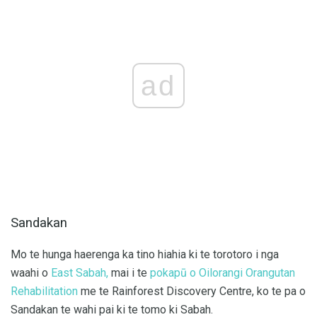
ad
Sandakan
Mo te hunga haerenga ka tino hiahia ki te torotoro i nga
waahi o
East Sabah,
mai i te
pokapū o Oilorangi Orangutan
Rehabilitation
me te Rainforest Discovery Centre, ko te pa o
Sandakan te wahi pai ki te tomo ki Sabah.