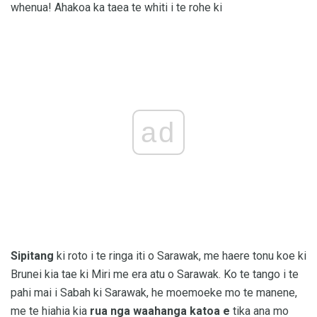
whenua! Ahakoa ka taea te whiti i te rohe ki
ad
Sipitang
ki roto i te ringa iti o Sarawak, me haere tonu koe ki
Brunei kia tae ki Miri me era atu o Sarawak. Ko te tango i te
pahi mai i Sabah ki Sarawak, he moemoeke mo te manene,
me te hiahia kia
rua nga waahanga katoa e
tika ana mo