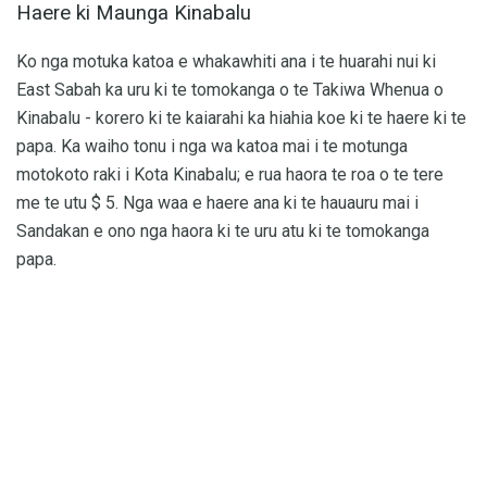
Haere ki Maunga Kinabalu
Ko nga motuka katoa e whakawhiti ana i te huarahi nui ki
East Sabah ka uru ki te tomokanga o te Takiwa Whenua o
Kinabalu - korero ki te kaiarahi ka hiahia koe ki te haere ki te
papa. Ka waiho tonu i nga wa katoa mai i te motunga
motokoto raki i Kota Kinabalu; e rua haora te roa o te tere
me te utu $ 5. Nga waa e haere ana ki te hauauru mai i
Sandakan e ono nga haora ki te uru atu ki te tomokanga
papa.