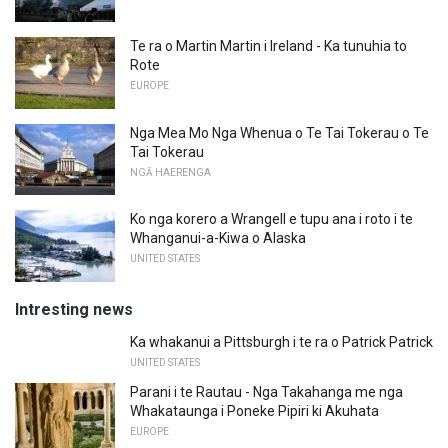
Te ra o Martin Martin i Ireland - Ka tunuhia to
Rote
EUROPE
Nga Mea Mo Nga Whenua o Te Tai Tokerau o Te
Tai Tokerau
NGĀ HAERENGA
Ko nga korero a Wrangell e tupu ana i roto i te
Whanganui-a-Kiwa o Alaska
UNITED STATES
Intresting news
Ka whakanui a Pittsburgh i te ra o Patrick Patrick
UNITED STATES
Parani i te Rautau - Nga Takahanga me nga
Whakataunga i Poneke Pipiri ki Akuhata
EUROPE