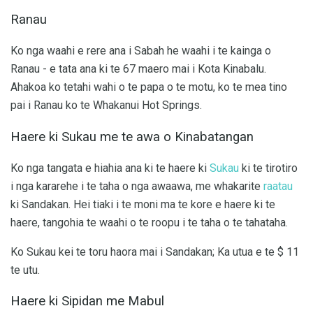
Ranau
Ko nga waahi e rere ana i Sabah he waahi i te kainga o
Ranau - e tata ana ki te 67 maero mai i Kota Kinabalu.
Ahakoa ko tetahi wahi o te papa o te motu, ko te mea tino
pai i Ranau ko te Whakanui Hot Springs.
Haere ki Sukau me te awa o Kinabatangan
Ko nga tangata e hiahia ana ki te haere ki
Sukau
ki te tirotiro
i nga kararehe i te taha o nga awaawa, me whakarite
raatau
ki Sandakan. Hei tiaki i te moni ma te kore e haere ki te
haere, tangohia te waahi o te roopu i te taha o te tahataha.
Ko Sukau kei te toru haora mai i Sandakan; Ka utua e te $ 11
te utu.
Haere ki Sipidan me Mabul