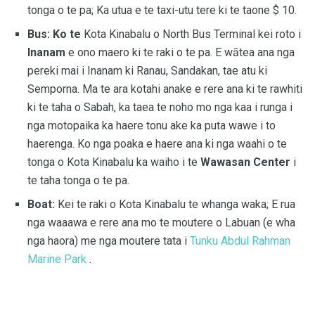
tonga o te pa; Ka utua e te taxi-utu tere ki te taone $ 10.
Bus: Ko te
Kota Kinabalu o North Bus Terminal kei roto i
Inanam
e ono maero ki te raki o te pa. E wātea ana nga
pereki mai i Inanam ki Ranau, Sandakan, tae atu ki
Semporna. Ma te ara kotahi anake e rere ana ki te rawhiti
ki te taha o Sabah, ka taea te noho mo nga kaa i runga i
nga motopaika ka haere tonu ake ka puta wawe i to
haerenga. Ko nga poaka e haere ana ki nga waahi o te
tonga o Kota Kinabalu ka waiho i te
Wawasan Center
i
te taha tonga o te pa.
Boat:
Kei te raki o Kota Kinabalu te whanga waka; E rua
nga waaawa e rere ana mo te moutere o Labuan (e wha
nga haora) me nga moutere tata i
Tunku Abdul Rahman
Marine Park
.