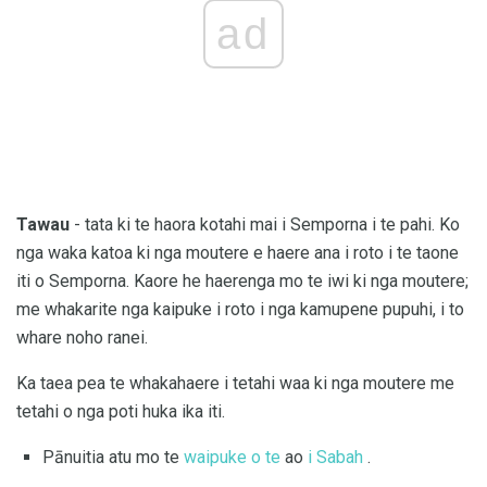
ad
Tawau
- tata ki te haora kotahi mai i Semporna i te pahi. Ko
nga waka katoa ki nga moutere e haere ana i roto i te taone
iti o Semporna. Kaore he haerenga mo te iwi ki nga moutere;
me whakarite nga kaipuke i roto i nga kamupene pupuhi, i to
whare noho ranei.
Ka taea pea te whakahaere i tetahi waa ki nga moutere me
tetahi o nga poti huka ika iti.
Pānuitia atu mo te
waipuke o te
ao
i Sabah
.