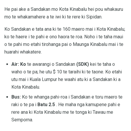
He pai ake a Sandakan mo Kota Kinabalu hei pou whakauru
mo te whakamahere a te iwi ki te rere ki Sipidan.
Ko Sandakan e tata ana ki te 160 maero mai i Kota Kinabalu;
ko te haere i te pahi e ono haora te roa. Noho i te taha maui
o te pahi mo etahi tirohanga pai o Maunga Kinabalu mai i te
huarahi whakatere.
Air: Ko
te awarangi o Sandakan
(SDK)
kei te taha o
waho o te pa; he utu $ 10 te taraihi ki te taone. Ko etahi
utu mai i Kuala Lumpur he waahi atu ki a Sandakan ki a
Kota Kinabalu.
Bus:
Ko te whanga pahi-roa i Sandakan e toru maero te
raki o te pa i
Batu 2.5
. He maha nga kamupene pahi e
rere ana ki Kota Kinabalu me te tonga ki Tawau me
Semporna.