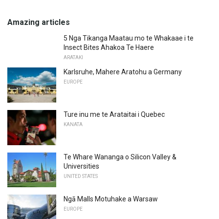
Amazing articles
5 Nga Tikanga Maatau mo te Whakaae i te
Insect Bites Ahakoa Te Haere
ARATAKI
Karlsruhe, Mahere Aratohu a Germany
EUROPE
Ture inu me te Arataitai i Quebec
KANATA
Te Whare Wananga o Silicon Valley &
Universities
UNITED STATES
Ngā Malls Motuhake a Warsaw
EUROPE