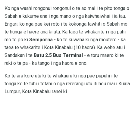
Ko nga waahi rongonui rongonui o te ao mai i te pito tonga o
Sabah e kukume ana i nga mano o nga kaiwhaiwhai i ia tau.
Engari, ko nga pae kei roto i te kokonga tawhiti o Sabah mo
te hunga e haere ana ki uta. Ka taea te whakarite i nga pahi
mo te po ki
Semporna
- ko te kuwaha ki nga moutere - ka
taea te whakarite i Kota Kinabalu (10 haora). Ka wehe atu i
Sandakan i te
Batu 2.5 Bus Terminal
- e toru maero ki te
raki o te pa - ka tango i nga haora e ono.
Ko te ara kore utu ki te whakauru ki nga pae pupuhi i te
tonga ko te tuhi i tetahi o nga rererangi utu iti hou mai i Kuala
Lumpur, Kota Kinabalu ranei ki