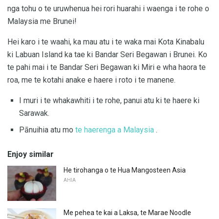
nga tohu o te uruwhenua hei rori huarahi i waenga i te rohe o
Malaysia me Brunei!
Hei karo i te waahi, ka mau atu i te waka mai Kota Kinabalu
ki Labuan Island ka tae ki Bandar Seri Begawan i Brunei. Ko
te pahi mai i te Bandar Seri Begawan ki Miri e wha haora te
roa, me te kotahi anake e haere i roto i te manene.
I muri i te whakawhiti i te rohe, panui atu ki te haere ki
Sarawak.
Pānuihia atu mo
te haerenga a Malaysia
.
Enjoy similar
He tirohanga o te Hua Mangosteen Asia
AHIA
Me pehea te kai a Laksa, te Marae Noodle