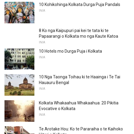
10 Kohikohinga Kolkata Durga Puja Pandals
INIA
8 Ko nga Kaipupuri pai kei te tata ki te
Papaarangi o Kolkata mo nga Kaute Katoa
INIA
10 Hotels mo Durga Puja i Kolkata
INIA
10 Nga Taonga Toihau ki te Haainga i Te Tai
Hauauru Bengal
INIA
Kolkata Whakaahua Whakaahua: 20 Pikitia
Evocative o Kolkata
INIA
Te Arotake Hou: Ko te Pararaiha o te Kaihoko