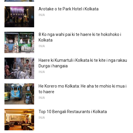
Arotake o te Park Hotel i Kolkata
INIA
8 Ko nga wahi pai ki te haere ki te hokohoko i
Kolkata
INIA
Haere ki Kumartuli i Kolkata ki te kite i nga rakau
Durga i hangaia
INIA
He Korero mo Kolkata: He aha te mohio ki mua i
to haere
INIA
Top 10 Bengali Restaurants i Kolkata
INIA