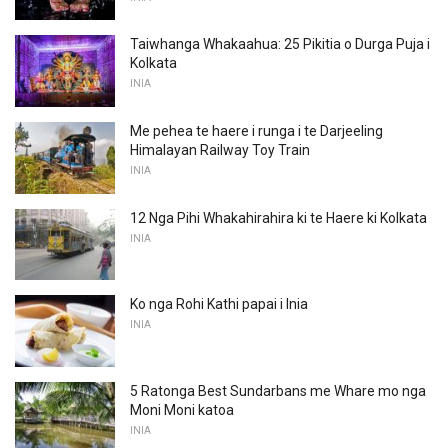
Taiwhanga Whakaahua: 25 Pikitia o Durga Puja i
Kolkata
INIA
Me pehea te haere i runga i te Darjeeling
Himalayan Railway Toy Train
INIA
12 Nga Pihi Whakahirahira ki te Haere ki Kolkata
INIA
Ko nga Rohi Kathi papai i Inia
INIA
5 Ratonga Best Sundarbans me Whare mo nga
Moni Moni katoa
INIA