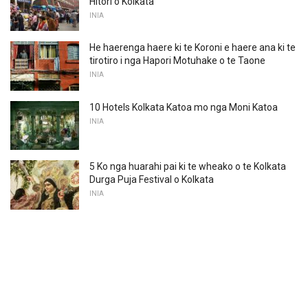
Hitori o Kolkata
INIA
He haerenga haere ki te Koroni e haere ana ki te
tirotiro i nga Hapori Motuhake o te Taone
INIA
10 Hotels Kolkata Katoa mo nga Moni Katoa
INIA
5 Ko nga huarahi pai ki te wheako o te Kolkata
Durga Puja Festival o Kolkata
INIA