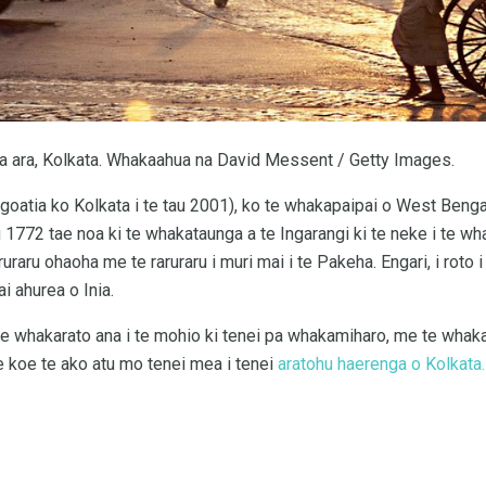
a ara, Kolkata. Whakaahua na David Messent / Getty Images.
goatia ko Kolkata i te tau 2001), ko te whakapaipai o West Benga
au 1772 tae noa ki te whakataunga a te Ingarangi ki te neke i te w
ruraru ohaoha me te raruraru i muri mai i te Pakeha. Engari, i roto 
i ahurea o Inia.
 e whakarato ana i te mohio ki tenei pa whakamiharo, me te whakan
e koe te ako atu mo tenei mea i tenei
aratohu haerenga o Kolkata.