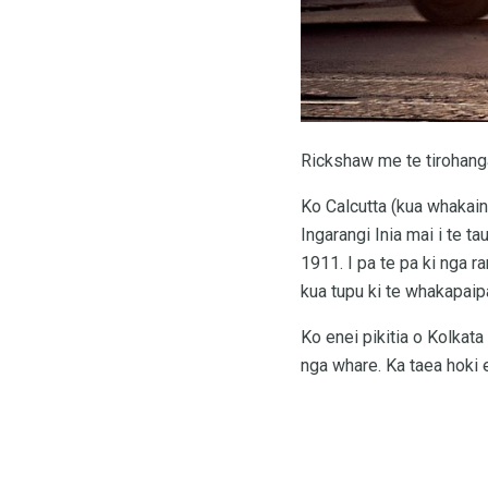
Rickshaw me te tirohang
Ko Calcutta (kua whakain
Ingarangi Inia mai i te t
1911. I pa te pa ki nga ra
kua tupu ki te whakapaipa
Ko enei pikitia o Kolkata
nga whare. Ka taea hoki 