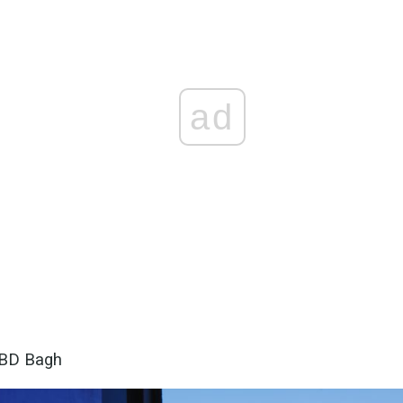
ad
BBD Bagh