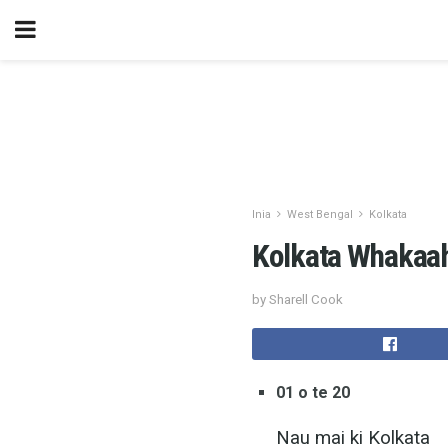
Inia
West Bengal
Kolkata
Kolkata Whakaah
by Sharell Cook
01 o te 20
Nau mai ki Kolkata