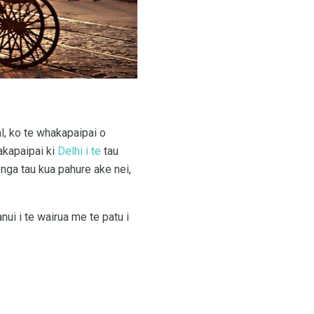
l, ko te whakapaipai o
hakapaipai ki
Delhi i te
tau
i nga tau kua pahure ake nei,
ui i te wairua me te patu i