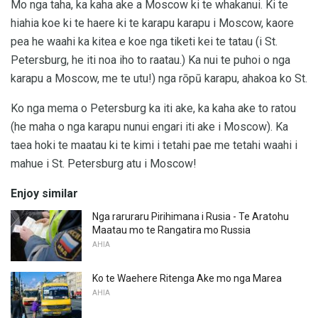
Mo nga taha, ka kaha ake a Moscow ki te whakanui. Ki te
hiahia koe ki te haere ki te karapu karapu i Moscow, kaore
pea he waahi ka kitea e koe nga tiketi kei te tatau (i St.
Petersburg, he iti noa iho to raatau.) Ka nui te puhoi o nga
karapu a Moscow, me te utu!) nga rōpū karapu, ahakoa ko St.
Ko nga mema o Petersburg ka iti ake, ka kaha ake to ratou
(he maha o nga karapu nunui engari iti ake i Moscow). Ka
taea hoki te maatau ki te kimi i tetahi pae me tetahi waahi i
mahue i St. Petersburg atu i Moscow!
Enjoy similar
Nga raruraru Pirihimana i Rusia - Te Aratohu
Maatau mo te Rangatira mo Russia
AHIA
Ko te Waehere Ritenga Ake mo nga Marea
AHIA