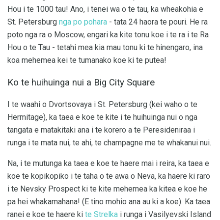
Hou i te 1000 tau! Ano, i tenei wa o te tau, ka wheakohia e
St. Petersburg
nga po pohara
- tata 24 haora te pouri. He ra
poto nga ra o Moscow, engari ka kite tonu koe i te ra i te Ra
Hou o te Tau - tetahi mea kia mau tonu ki te hinengaro, ina
koa mehemea kei te tumanako koe ki te putea!
Ko te huihuinga nui a Big City Square
I te waahi o Dvortsovaya i St. Petersburg (kei waho o te
Hermitage), ka taea e koe te kite i te huihuinga nui o nga
tangata e matakitaki ana i te korero a te Peresideniraa i
runga i te mata nui, te ahi, te champagne me te whakanui nui.
Na, i te mutunga ka taea e koe te haere mai i reira, ka taea e
koe te kopikopiko i te taha o te awa o Neva, ka haere ki raro
i te Nevsky Prospect ki te kite mehemea ka kitea e koe he
pa hei whakamahana! (E tino mohio ana au ki a koe). Ka taea
ranei e koe te haere ki
te Strelka
i runga i Vasilyevski Island