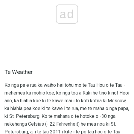
ad
Te Weather
Ko nga pa e rua ka waiho hei tohu mo te Tau Hou o te Tau -
mehemea ka mohio koe, ko nga toa a Raki he tino kino! Heoi
ano, ka hiahia koe ki te kawe mai i to koti kotira ki Moscow,
ka hiahia pea koe ki te kawe i te rua, me te maha o nga papa,
ki St. Petersburg. Ko te mahana o te hotoke o -30 nga
nekehanga Celsius (- 22 Fahrenheit) he mea noa ki St.
Petersburg, a, i te tau 2011 i kite i te po tau hou o te Tau