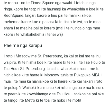
te roopu - no te Times Square nga waahi. I tetahi o nga
ringa, kaore he taapiri i te haurangi ka wheakohia e koe ki te
Red Square. Engari, kaore e tino pai te mahi ki a koe,
mehemea kaore koe e pai ana ki te tini o te iwi, no te mea
ehara i te mea he pai te korero (mai i te nuinga o nga mea
kaore i te whakahekehia i tenei wa).
Pae me nga karapu
I roto i Moscow me St. Petersburg, ka kai te kai me te inu
waipiro. Ki te hiahia koe ki te haere ki te kai i te Tae Hou o te
Tau Hou i St. Petersburg, tuhia he wharekai i mua ... me te
hiahia koe ki te haere ki Moscow, tuhia te Pukapuka MEA i
mua, i te mea ka hiahia koe ki te haere ki te kai hakari i roto i
te pokapū. Waihoki, kia mohio kei roto i nga pa e rua te nui o
te paera ki te kowhititanga o te Tau Hou - ahakoa he pai ake
te tango i te Metro ki te toa i te hoko i te moti!