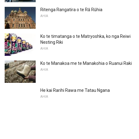
Ritenga Rangatira o te Rā Rūhia
AHIA
Ko te timatanga o te Matryoshka, ko nga Reiwi
Nesting Riki
AHIA
Ko te Manakoa me te Manakohia o Ruanui Raki
AHIA
He kai Rarihi Rawa me Tatau Ngana
AHIA