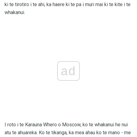
ki te tirotiro i te ahi, ka haere ki te pa i muri mai ki te kite i te
whakanui.
ad
I roto i te Karauna Whero o Moscow, ko te whakanui he nui
atu te ahuareka. Ko te tikanga, ka mea ahau ko te mano - me