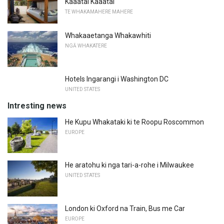
Kaaatai ​​Kaaatai
TE WHAKAMAHERE MAHERE
Whakaaetanga Whakawhiti
NGĀ WHAKATERE
Hotels Ingarangi i Washington DC
UNITED STATES
Intresting news
He Kupu Whakataki ki te Roopu Roscommon
EUROPE
He aratohu ki nga tari-a-rohe i Milwaukee
UNITED STATES
London ki Oxford na Train, Bus me Car
EUROPE