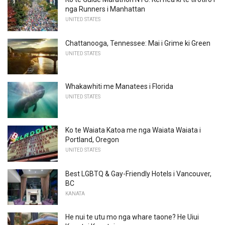
nga Runners i Manhattan
UNITED STATES
Chattanooga, Tennessee: Mai i Grime ki Green
UNITED STATES
Whakawhiti me Manatees i Florida
UNITED STATES
Ko te Waiata Katoa me nga Waiata Waiata i
Portland, Oregon
UNITED STATES
Best LGBTQ & Gay-Friendly Hotels i Vancouver,
BC
KANATA
He nui te utu mo nga whare taone? He Uiui