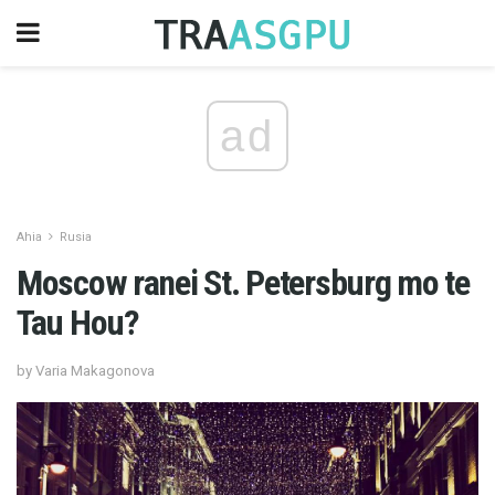
ad
Ahia
Rusia
Moscow ranei St. Petersburg mo te
Tau Hou?
by Varia Makagonova