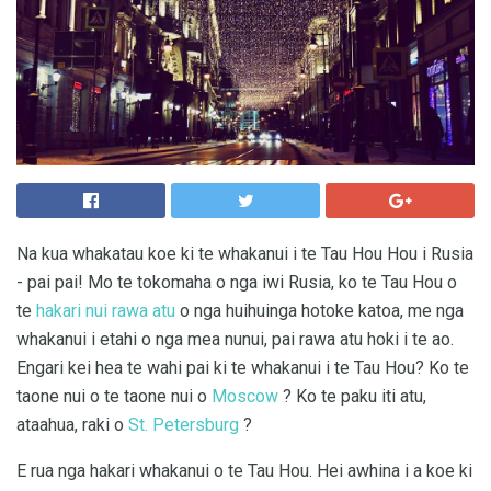
Na kua whakatau koe ki te whakanui i te Tau Hou Hou i Rusia
- pai pai! Mo te tokomaha o nga iwi Rusia, ko te Tau Hou o
te
hakari nui rawa atu
o nga huihuinga hotoke katoa, me nga
whakanui i etahi o nga mea nunui, pai rawa atu hoki i te ao.
Engari kei hea te wahi pai ki te whakanui i te Tau Hou? Ko te
taone nui o te taone nui o
Moscow
? Ko te paku iti atu,
ataahua, raki o
St. Petersburg
?
E rua nga hakari whakanui o te Tau Hou. Hei awhina i a koe ki