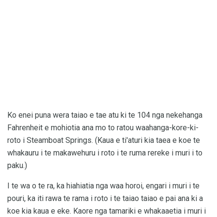
Ko enei puna wera taiao e tae atu ki te 104 nga nekehanga
Fahrenheit e mohiotia ana mo to ratou waahanga-kore-ki-
roto i Steamboat Springs. (Kaua e ti'aturi kia taea e koe te
whakauru i te makawehuru i roto i te ruma rereke i muri i to
paku.)
I te wa o te ra, ka hiahiatia nga waa horoi, engari i muri i te
pouri, ka iti rawa te rama i roto i te taiao taiao e pai ana ki a
koe kia kaua e eke. Kaore nga tamariki e whakaaetia i muri i