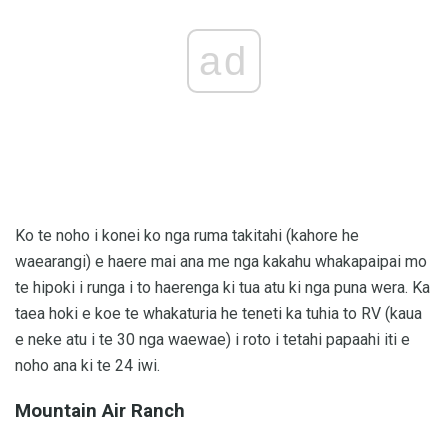
ad
Ko te noho i konei ko nga ruma takitahi (kahore he
waearangi) e haere mai ana me nga kakahu whakapaipai mo
te hipoki i runga i to haerenga ki tua atu ki nga puna wera. Ka
taea hoki e koe te whakaturia he teneti ka tuhia to RV (kaua
e neke atu i te 30 nga waewae) i roto i tetahi papaahi iti e
noho ana ki te 24 iwi.
Mountain Air Ranch