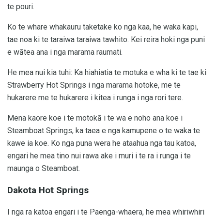
te pouri.
Ko te whare whakauru taketake ko nga kaa, he waka kapi,
tae noa ki te taraiwa taraiwa tawhito. Kei reira hoki nga puni
e wātea ana i nga marama raumati.
He mea nui kia tuhi: Ka hiahiatia te motuka e wha ki te tae ki
Strawberry Hot Springs i nga marama hotoke, me te
hukarere me te hukarere i kitea i runga i nga rori tere.
Mena kaore koe i te motokā i te wa e noho ana koe i
Steamboat Springs, ka taea e nga kamupene o te waka te
kawe ia koe. Ko nga puna wera he ataahua nga tau katoa,
engari he mea tino nui rawa ake i muri i te ra i runga i te
maunga o Steamboat.
Dakota Hot Springs
I nga ra katoa engari i te Paenga-whaera, he mea whiriwhiri