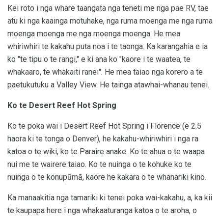
Kei roto i nga whare taangata nga teneti me nga pae RV, tae
atu ki nga kaainga motuhake, nga ruma moenga me nga ruma
moenga moenga me nga moenga moenga. He mea
whiriwhiri te kakahu puta noa i te taonga. Ka karangahia e ia
ko "te tipu o te rangi," e ki ana ko "kaore i te waatea, te
whakaaro, te whakaiti ranei". He mea taiao nga korero a te
paetukutuku a Valley View. He tainga atawhai-whanau tenei.
Ko te Desert Reef Hot Spring
Ko te poka wai i Desert Reef Hot Spring i Florence (e 2.5
haora ki te tonga o Denver), he kakahu-whiriwhiri i nga ra
katoa o te wiki, ko te Paraire anake. Ko te ahua o te waapa
nui me te wairere taiao. Ko te nuinga o te kohuke ko te
nuinga o te konupūmā, kaore he kakara o te whanariki kino.
Ka manaakitia nga tamariki ki tenei poka wai-kakahu, a, ka kii
te kaupapa here i nga whakaaturanga katoa o te aroha, o