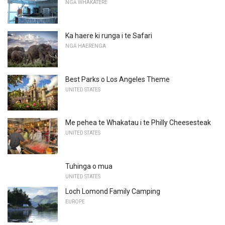
NGĀ WHAKATERE
Ka haere ki runga i te Safari
NGĀ HAERENGA
Best Parks o Los Angeles Theme
UNITED STATES
Me pehea te Whakatau i te Philly Cheesesteak
UNITED STATES
Tuhinga o mua
UNITED STATES
Loch Lomond Family Camping
EUROPE