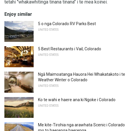
tetahi "whakawhitinga tinana tinana" i te mea koinei.
Enjoy similar
5 o nga Colorado RV Parks Best
UNITED STATES
5 Best Restaurants i Vail, Colorado
UNITED STATES
Ngā Maimoatanga Hauora Hei Whakatakoto i te
Weather Winter o Colorado
UNITED STATES
Ko te wahi e haere ana ki Ngoke i Colorado
UNITED STATES
Me kite-Tirohia nga arawhata Scenic i Colorado
mo to haerenga haerenga