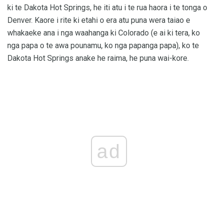
ki te Dakota Hot Springs, he iti atu i te rua haora i te tonga o
Denver. Kaore i rite ki etahi o era atu puna wera taiao e
whakaeke ana i nga waahanga ki Colorado (e ai ki tera, ko
nga papa o te awa pounamu, ko nga papanga papa), ko te
Dakota Hot Springs anake he raima, he puna wai-kore.
ad