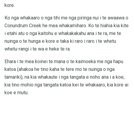
kore.
Ko nga whakaaro o nga tihi me nga piringa nui i te awaawa o
Conundrum Creek he mea whakamiharo. Ko te hiahia kia kite
i etahi atu o nga kaitohu e whakakakahu ana i te ra, me te
nuinga o te hunga e kore e taka ki raro i raro i te whetu
whetu-rangi i te wa e heke te ra.
Ehara i te mea koinei te mana o te kaimoeka me nga hapu
katoa (ahakoa he tino kaha te tere mo te nuinga o nga
tamariki), na kia whakaute i nga tangata e noho ana i a koe,
kia tino mohio nga tangata katoa kei te whakaaro, kia kore ai
koe e mutu.