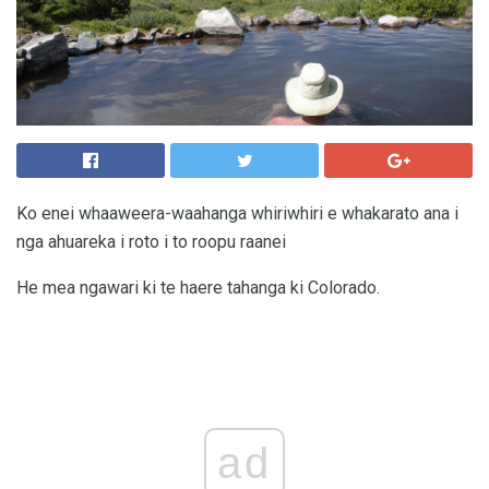
Ko enei whaaweera-waahanga whiriwhiri e whakarato ana i
nga ahuareka i roto i to roopu raanei
He mea ngawari ki te haere tahanga ki Colorado.
ad