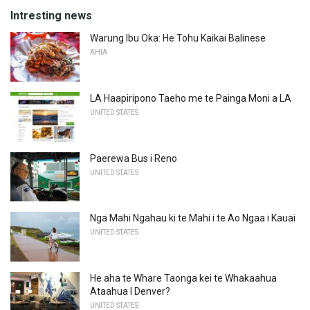
Intresting news
Warung Ibu Oka: He Tohu Kaikai Balinese
AHIA
LA Haapiripono Taeho me te Painga Moni a LA
UNITED STATES
Paerewa Bus i Reno
UNITED STATES
Nga Mahi Ngahau ki te Mahi i te Ao Ngaa i Kauai
UNITED STATES
He aha te Whare Taonga kei te Whakaahua
Ataahua I Denver?
UNITED STATES