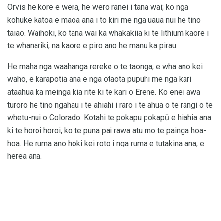
Orvis he kore e wera, he wero ranei i tana wai; ko nga
kohuke katoa e maoa ana i to kiri me nga uaua nui he tino
taiao. Waihoki, ko tana wai ka whakakiia ki te lithium kaore i
te whanariki, na kaore e piro ano he manu ka pirau.
He maha nga waahanga rereke o te taonga, e wha ano kei
waho, e karapotia ana e nga otaota pupuhi me nga kari
ataahua ka meinga kia rite ki te kari o Erene. Ko enei awa
turoro he tino ngahau i te ahiahi i raro i te ahua o te rangi o te
whetu-nui o Colorado. Kotahi te pokapu pokapū e hiahia ana
ki te horoi horoi, ko te puna pai rawa atu mo te painga hoa-
hoa. He ruma ano hoki kei roto i nga ruma e tutakina ana, e
herea ana.