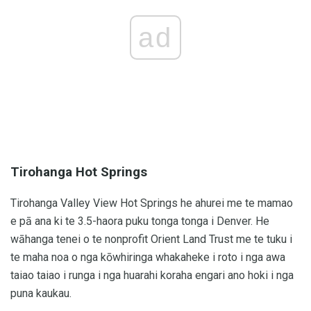
ad
Tirohanga Hot Springs
Tirohanga Valley View Hot Springs he ahurei me te mamao
e pā ana ki te 3.5-haora puku tonga tonga i Denver. He
wāhanga tenei o te nonprofit Orient Land Trust me te tuku i
te maha noa o nga kōwhiringa whakaheke i roto i nga awa
taiao taiao i runga i nga huarahi koraha engari ano hoki i nga
puna kaukau.