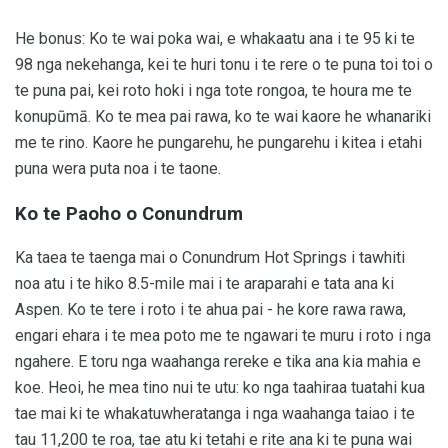
He bonus: Ko te wai poka wai, e whakaatu ana i te 95 ki te
98 nga nekehanga, kei te huri tonu i te rere o te puna toi toi o
te puna pai, kei roto hoki i nga tote rongoa, te houra me te
konupūmā. Ko te mea pai rawa, ko te wai kaore he whanariki
me te rino. Kaore he pungarehu, he pungarehu i kitea i etahi
puna wera puta noa i te taone.
Ko te Paoho o Conundrum
Ka taea te taenga mai o Conundrum Hot Springs i tawhiti
noa atu i te hiko 8.5-mile mai i te araparahi e tata ana ki
Aspen. Ko te tere i roto i te ahua pai - he kore rawa rawa,
engari ehara i te mea poto me te ngawari te muru i roto i nga
ngahere. E toru nga waahanga rereke e tika ana kia mahia e
koe. Heoi, he mea tino nui te utu: ko nga taahiraa tuatahi kua
tae mai ki te whakatuwheratanga i nga waahanga taiao i te
tau 11,200 te roa, tae atu ki tetahi e rite ana ki te puna wai