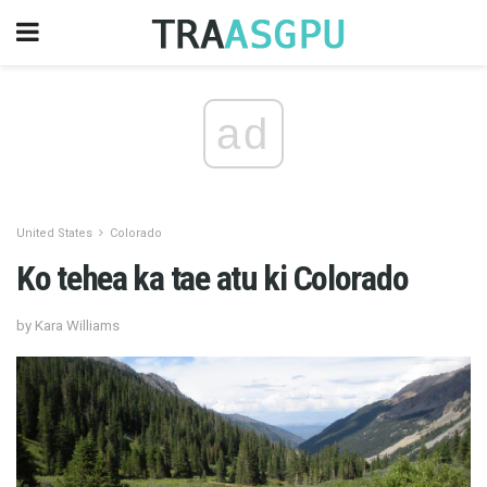
ad
United States
Colorado
Ko tehea ka tae atu ki Colorado
by Kara Williams