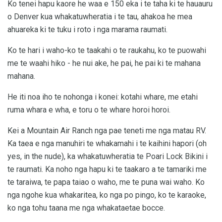
Ko tenei hapu kaore he waa e 150 eka i te taha ki te hauauru
o Denver kua whakatuwheratia i te tau, ahakoa he mea
ahuareka ki te tuku i roto i nga marama raumati.
Ko te hari i waho-ko te taakahi o te raukahu, ko te puowahi
me te waahi hiko - he nui ake, he pai, he pai ki te mahana
mahana.
He iti noa iho te nohonga i konei: kotahi whare, me etahi
ruma whara e wha, e toru o te whare horoi horoi.
Kei a Mountain Air Ranch nga pae teneti me nga matau RV.
Ka taea e nga manuhiri te whakamahi i te kaihini hapori (oh
yes, in the nude), ka whakatuwheratia te Poari Lock Bikini i
te raumati. Ka noho nga hapu ki te taakaro a te tamariki me
te taraiwa, te papa taiao o waho, me te puna wai waho. Ko
nga ngohe kua whakaritea, ko nga po pingo, ko te karaoke,
ko nga tohu taana me nga whakataetae bocce.