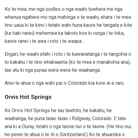
Ko te mea, me nga oodles o nga waahi tuwhera me nga
whenua ngahere mo nga mahinga o te waahi, ehara i te mea
tino uaua ki te kimi i tetahi wahi huna kaore he tangata e kite
(ka tiaki ranei) mehemea ka takoto koe ki runga i te toka,
kaore ranei i te awa i roto i te waapa
.
Engari, he waahi etahi i roto i te kawanatanga i te tangohia o
to kakahu i te tino whakaaetia (ko te mea e manakohia ana),
tae atu ki nga punaa wera wera-he waahanga.
Anei te ahua o nga wahi pai o Colorado kia kore ai e raru.
Orvis Hot Springs
Ko Orvis Hot Springs he tau tawhito, he kakahu, he
waahanga, he puna taiao taiao i Ridgway, Colorado. E tata
ana ki a Ouray, tetahi o nga taone nui o te taone. (He tino nui,
he penei te ahua o te iti o Switzerland.) Ko te ahuareka o