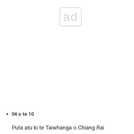
ad
04 o te 10
Puta atu ki te Taiwhanga o Chiang Rai