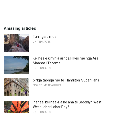
Amazing articles
Tuhinga o mua
UNITED STATES
Kei hea e kimihia ai nga Hikes me nga Ara
Maama i Tacoma
UNITED STATES
5 Nga taonga mo te 'Hamilton' Super Fans
NGĀ TOI ME TE AHUREA
Inahea, kei hea & a he aha te Brooklyn West
West Labor Labor Day?
UNITED STATES