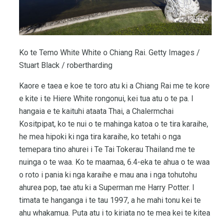
Ko te Temo White White o Chiang Rai. Getty Images /
Stuart Black / robertharding
Kaore e taea e koe te toro atu ki a Chiang Rai me te kore
e kite i te Hiere White rongonui, kei tua atu o te pa. I
hangaia e te kaituhi ataata Thai, a Chalermchai
Kositpipat, ko te nui o te mahinga katoa o te tira karaihe,
he mea hipoki ki nga tira karaihe, ko tetahi o nga
temepara tino ahurei i Te Tai Tokerau Thailand me te
nuinga o te waa. Ko te maamaa, 6.4-eka te ahua o te waa
o roto i pania ki nga karaihe e mau ana i nga tohutohu
ahurea pop, tae atu ki a Superman me Harry Potter. I
timata te hanganga i te tau 1997, a he mahi tonu kei te
ahu whakamua. Puta atu i to kiriata no te mea kei te kitea