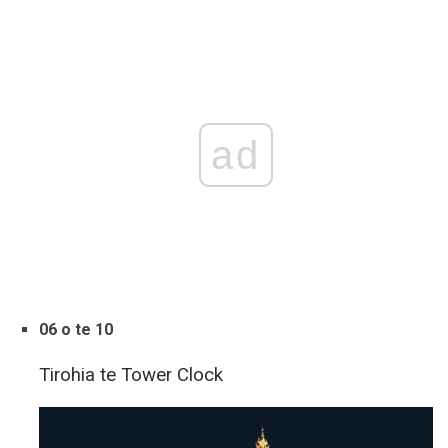
ad
06 o te 10
Tirohia te Tower Clock