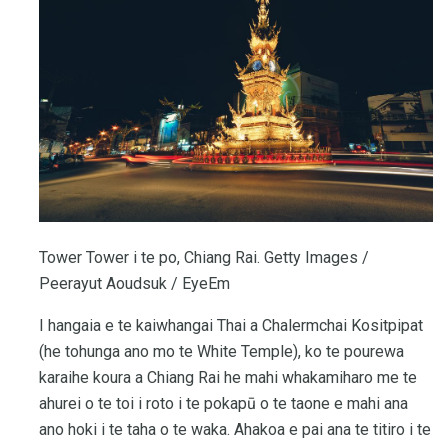
Tower Tower i te po, Chiang Rai. Getty Images /
Peerayut Aoudsuk / EyeEm
I hangaia e te kaiwhangai Thai a Chalermchai Kositpipat
(he tohunga ano mo te White Temple), ko te pourewa
karaihe koura a Chiang Rai he mahi whakamiharo me te
ahurei o te toi i roto i te pokapū o te taone e mahi ana
ano hoki i te taha o te waka. Ahakoa e pai ana te titiro i te