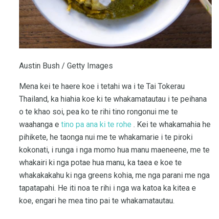
Austin Bush / Getty Images
Mena kei te haere koe i tetahi wa i te Tai Tokerau
Thailand, ka hiahia koe ki te whakamatautau i te peihana
o te khao soi, pea ko te rihi tino rongonui me te
waahanga e
tino pa ana ki te rohe
. Kei te whakamahia he
pihikete, he taonga nui me te whakamarie i te piroki
kokonati, i runga i nga momo hua manu maeneene, me te
whakairi ki nga potae hua manu, ka taea e koe te
whakakakahu ki nga greens kohia, me nga parani me nga
tapatapahi. He iti noa te rihi i nga wa katoa ka kitea e
koe, engari he mea tino pai te whakamatautau.