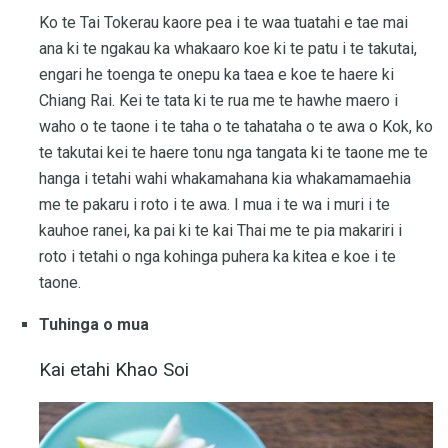
Ko te Tai Tokerau kaore pea i te waa tuatahi e tae mai
ana ki te ngakau ka whakaaro koe ki te patu i te takutai,
engari he toenga te onepu ka taea e koe te haere ki
Chiang Rai. Kei te tata ki te rua me te hawhe maero i
waho o te taone i te taha o te tahataha o te awa o Kok, ko
te takutai kei te haere tonu nga tangata ki te taone me te
hanga i tetahi wahi whakamahana kia whakamamaehia
me te pakaru i roto i te awa. I mua i te wa i muri i te
kauhoe ranei, ka pai ki te kai Thai me te pia makariri i
roto i tetahi o nga kohinga puhera ka kitea e koe i te
taone.
Tuhinga o mua
Kai etahi Khao Soi