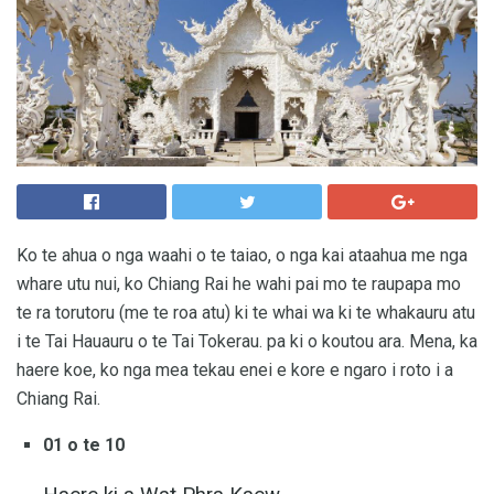
Ko te ahua o nga waahi o te taiao, o nga kai ataahua me nga
whare utu nui, ko Chiang Rai he wahi pai mo te raupapa mo
te ra torutoru (me te roa atu) ki te whai wa ki te whakauru atu
i te Tai Hauauru o te Tai Tokerau. pa ki o koutou ara. Mena, ka
haere koe, ko nga mea tekau enei e kore e ngaro i roto i a
Chiang Rai.
01 o te 10