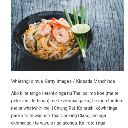
Whārangi o mua. Getty Images / Kidsada Manchinda
Ako ki te tango i etahi o nga riu Thai pai mo koe (me te
peke atu i te tango) me te akomanga kai, he mea torutoru
nei te whiriwhiri mai i Chiang Rai. Ko tetahi kōwhiringa
pai ko te Suwannee Thai Cooking Class, me nga
akomanga i te waru o nga akonga. Kei roto i nga