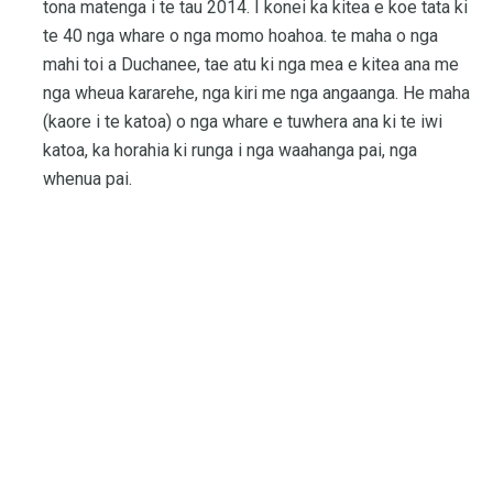
tona matenga i te tau 2014. I konei ka kitea e koe tata ki
te 40 nga whare o nga momo hoahoa. te maha o nga
mahi toi a Duchanee, tae atu ki nga mea e kitea ana me
nga wheua kararehe, nga kiri me nga angaanga. He maha
(kaore i te katoa) o nga whare e tuwhera ana ki te iwi
katoa, ka horahia ki runga i nga waahanga pai, nga
whenua pai.