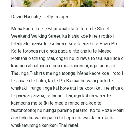
David Hannah / Getty Images
Mena kaore koe e whai waahi ki te toro i te Street
Weekend Walking Street, ka hiahia koe ki te tirotiro i
tetahi atu maakete, ka taea e koe te ara ki te Poari Po.
Ko te toronga nui o nga papa e rite ana ki te Maeao
Poihana o Chiang Mai, engari he iti rawa te tau. Ka kitea e
koe nga ahuatanga o nga mea rongonui, nga taonga a
Thai, nga T-shirts me nga taonga. Mena kaore koe i roto i
te ahua ki te hoko, ko te Po Bazaar he wahi pai ki te
whakaki i runga i nga kai kore utu i te kooti kai, i te ahua o
te paraoa paraoa, te taone Thai, nga kohua wera, te
kaimoana me te (ki te mea e rongo ana koe te
tautohetohe) he huinga paraihe paraihe. Ko te Poza Poari
ano hoki he waahi pai ki te hopu i te waiata ora, ki te
whakaaturanga kanikani Thai ranei.