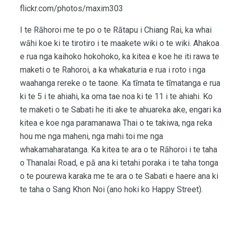
flickr.com/photos/maxim303
I te Rāhoroi me te po o te Rātapu i Chiang Rai, ka whai
wāhi koe ki te tirotiro i te maakete wiki o te wiki. Ahakoa
e rua nga kaihoko hokohoko, ka kitea e koe he iti rawa te
maketi o te Rahoroi, a ka whakaturia e rua i roto i nga
waahanga rereke o te taone. Ka tīmata te tīmatanga e rua
ki te 5 i te ahiahi, ka oma tae noa ki te 11 i te ahiahi. Ko
te maketi o te Sabati he iti ake te ahuareka ake, engari ka
kitea e koe nga paramanawa Thai o te takiwa, nga reka
hou me nga maheni, nga mahi toi me nga
whakamaharatanga. Ka kitea te ara o te Rāhoroi i te taha
o Thanalai Road, e pā ana ki tetahi poraka i te taha tonga
o te pourewa karaka me te ara o te Sabati e haere ana ki
te taha o Sang Khon Noi (ano hoki ko Happy Street).