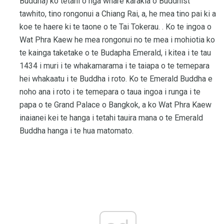
Buddha) ko tetahi o nga whare karakia o Buddhist
tawhito, tino rongonui a Chiang Rai, a, he mea tino pai ki a
koe te haere ki te taone o te Tai Tokerau. . Ko te ingoa o
Wat Phra Kaew he mea rongonui no te mea i mohiotia ko
te kainga taketake o te Budapha Emerald, i kitea i te tau
1434 i muri i te whakamarama i te taiapa o te temepara
hei whakaatu i te Buddha i roto. Ko te Emerald Buddha e
noho ana i roto i te temepara o taua ingoa i runga i te
papa o te Grand Palace o Bangkok, a ko Wat Phra Kaew
inaianei kei te hanga i tetahi tauira mana o te Emerald
Buddha hanga i te hua matomato.