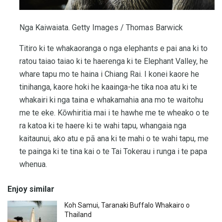
Nga Kaiwaiata. Getty Images / Thomas Barwick
Titiro ki te whakaoranga o nga elephants e pai ana ki to
ratou taiao taiao ki te haerenga ki te Elephant Valley, he
whare tapu mo te haina i Chiang Rai. I konei kaore he
tinihanga, kaore hoki he kaainga-he tika noa atu ki te
whakairi ki nga taina e whakamahia ana mo te waitohu
me te eke. Kōwhiritia mai i te hawhe me te wheako o te
ra katoa ki te haere ki te wahi tapu, whangaia nga
kaitaunui, ako atu e pā ana ki te mahi o te wahi tapu, me
te painga ki te tina kai o te Tai Tokerau i runga i te papa
whenua.
Enjoy similar
Koh Samui, Taranaki Buffalo Whakairo o
Thailand