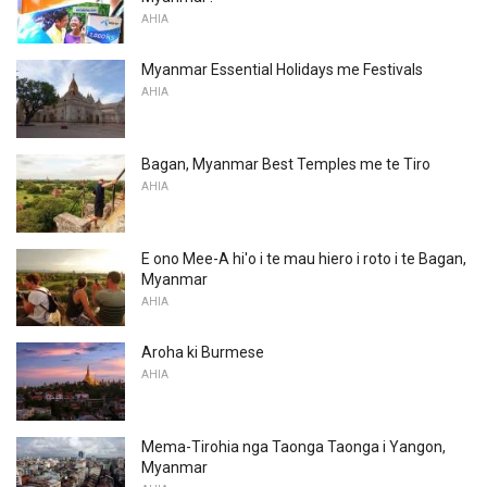
AHIA
Myanmar Essential Holidays me Festivals
AHIA
Bagan, Myanmar Best Temples me te Tiro
AHIA
E ono Mee-A hi'o i te mau hiero i roto i te Bagan,
Myanmar
AHIA
Aroha ki Burmese
AHIA
Mema-Tirohia nga Taonga Taonga i Yangon,
Myanmar