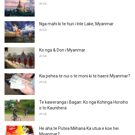
AHIA
Nga mahi ki te huri i Inle Lake, Myanmar
AHIA
Ko nga & Don i Myanmar
AHIA
Kia pehea te nui o te moni ki te haere Myanmar?
AHIA
Te kaweranga i Bagan: Ko nga Kohinga Horoiho
o to Kaunihera
AHIA
He aha te Putea Miihana Ka utua e koe hei
Myanmar?