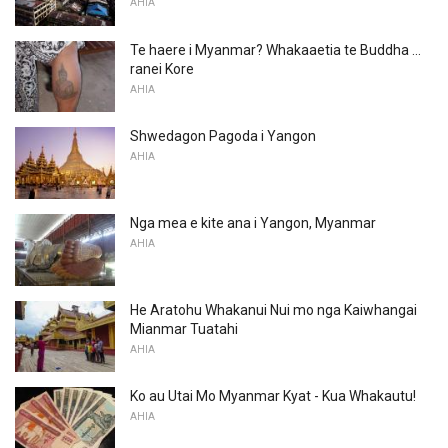
AHIA
Te haere i Myanmar? Whakaaetia te Buddha ...
ranei Kore
AHIA
Shwedagon Pagoda i Yangon
AHIA
Nga mea e kite ana i Yangon, Myanmar
AHIA
He Aratohu Whakanui Nui mo nga Kaiwhangai
Mianmar Tuatahi
AHIA
Ko au Utai Mo Myanmar Kyat - Kua Whakautu!
AHIA