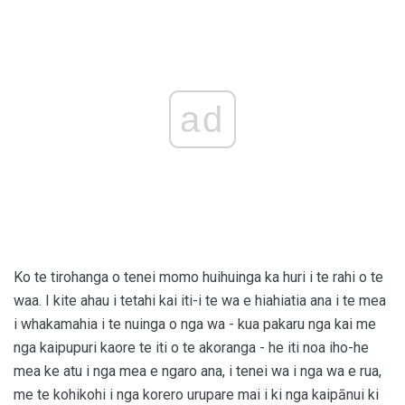
ad
Ko te tirohanga o tenei momo huihuinga ka huri i te rahi o te
waa. I kite ahau i tetahi kai iti-i te wa e hiahiatia ana i te mea
i whakamahia i te nuinga o nga wa - kua pakaru nga kai me
nga kaipupuri kaore te iti o te akoranga - he iti noa iho-he
mea ke atu i nga mea e ngaro ana, i tenei wa i nga wa e rua,
me te kohikohi i nga korero urupare mai i ki nga kaipānui ki