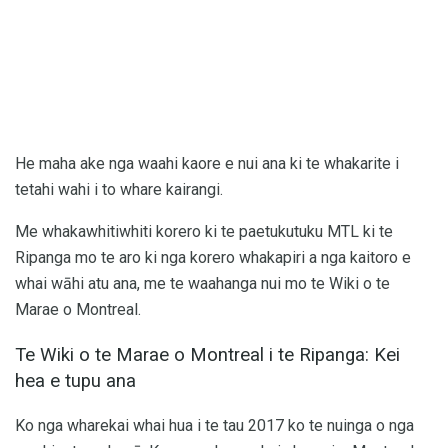
He maha ake nga waahi kaore e nui ana ki te whakarite i
tetahi wahi i to whare kairangi.
Me whakawhitiwhiti korero ki te paetukutuku MTL ki te
Ripanga mo te aro ki nga korero whakapiri a nga kaitoro e
whai wāhi atu ana, me te waahanga nui mo te Wiki o te
Marae o Montreal.
Te Wiki o te Marae o Montreal i te Ripanga: Kei
hea e tupu ana
Ko nga wharekai whai hua i te tau 2017 ko te nuinga o nga