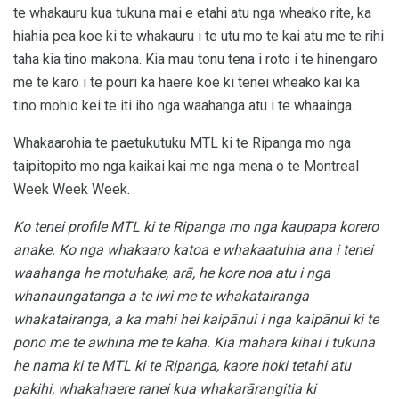
te whakauru kua tukuna mai e etahi atu nga wheako rite, ka
hiahia pea koe ki te whakauru i te utu mo te kai atu me te rihi
taha kia tino makona. Kia mau tonu tena i roto i te hinengaro
me te karo i te pouri ka haere koe ki tenei wheako kai ka
tino mohio kei te iti iho nga waahanga atu i te whaainga.
Whakaarohia te paetukutuku MTL ki te Ripanga mo nga
taipitopito mo nga kaikai kai me nga mena o te Montreal
Week Week Week.
Ko tenei profile MTL ki te Ripanga mo nga kaupapa korero
anake.
Ko nga whakaaro katoa e whakaatuhia ana i tenei
waahanga he motuhake, arā, he kore noa atu i nga
whanaungatanga a te iwi me te whakatairanga
whakatairanga, a ka mahi hei kaipānui i nga kaipānui ki te
pono me te awhina me te kaha.
Kia mahara kihai i tukuna
he nama ki te MTL ki te Ripanga, kaore hoki tetahi atu
pakihi, whakahaere ranei
kua whakarārangitia ki