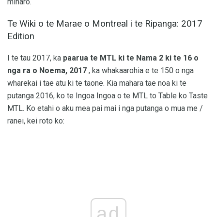
miharo.
Te Wiki o te Marae o Montreal i te Ripanga: 2017
Edition
I te tau 2017, ka
paarua te MTL ki te Nama 2 ki te 16 o
nga ra o Noema, 2017
, ka whakaarohia e te 150 o nga
wharekai i tae atu ki te taone. Kia mahara tae noa ki te
putanga 2016, ko te Ingoa Ingoa o te MTL to Table ko Taste
MTL. Ko etahi o aku mea pai mai i nga putanga o mua me /
ranei, kei roto ko:
ad