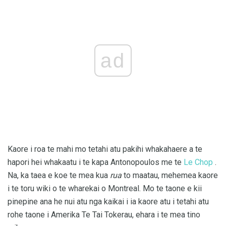
ad
Kaore i roa te mahi mo tetahi atu pakihi whakahaere a te
hapori hei whakaatu i te kapa Antonopoulos me te
Le Chop
.
Na, ka taea e koe te mea kua
rua
to maatau, mehemea kaore
i te toru wiki o te wharekai o Montreal. Mo te taone e kii
pinepine ana he nui atu nga kaikai i ia kaore atu i tetahi atu
rohe taone i Amerika Te Tai Tokerau, ehara i te mea tino