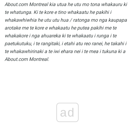
About.com Montreal kia utua he utu mo tona whakauru ki
te whatunga.
Ki te kore e tino whakaatu he pakihi i
whakawhiwhia he utu utu hua / ratonga mo nga kaupapa
arotake me te kore e whakaatu he putea pakihi me te
whakakore i nga ahuareka ki te whakaatu i runga i te
paetukutuku, i te rangitaki, i etahi atu reo ranei, he takahi i
te whakawhirinaki a te iwi ehara nei i te mea i tukuna ki a
About.com Montreal.
ad