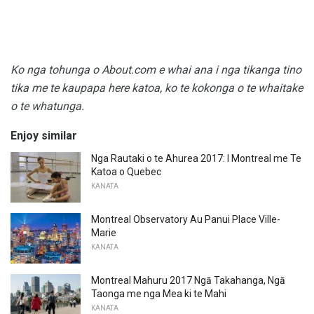
Ko nga tohunga o About.com e whai ana i nga tikanga tino
tika me te kaupapa here katoa, ko te kokonga o te whaitake
o te whatunga.
Enjoy similar
Nga Rautaki o te Ahurea 2017: I Montreal me Te
Katoa o Quebec
KANATA
Montreal Observatory Au Panui Place Ville-
Marie
KANATA
Montreal Mahuru 2017 Ngā Takahanga, Ngā
Taonga me nga Mea ki te Mahi
KANATA