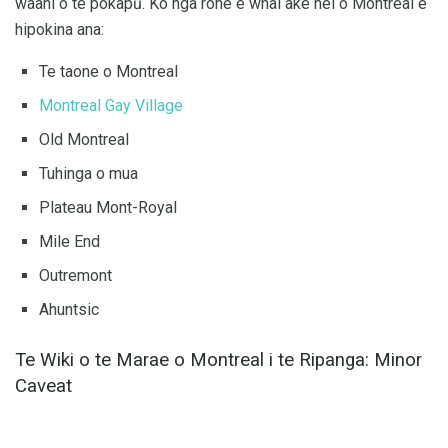
waahi o te pokapū. Ko nga rohe e whai ake nei o Montreal e
hipokina ana:
Te taone o Montreal
Montreal Gay Village
Old Montreal
Tuhinga o mua
Plateau Mont-Royal
Mile End
Outremont
Ahuntsic
Te Wiki o te Marae o Montreal i te Ripanga: Minor
Caveat