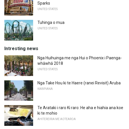
Sparks
UNITED STATES
Tuhinga o mua
UNITED STATES
Intresting news
Nga Huihuinga me nga Hui o Phoenix i Paenga-
whāwhā 2018
UNITED STATES
Nga Take Hou ki te Haere (ranei Revisit) Aruba
KARIPIANA
Te Arataki i raro Ki raro: He aha e hiahia ana koe
ki te mohio
AHITEREIRIA ME AOTEAROA