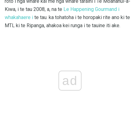
roto i nga whare kai me nga whare taraihi i Te Moananui-a-
Kiwa, i te tau 2008, a, na te
Le Happening Gourmand i
whakahaere i
te tau. ka tohatoha i te horopaki rite ano ki te
MTL ki te Ripanga, ahakoa kei runga i te tauine iti ake.
ad