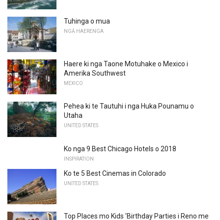
Tuhinga o mua
NGĀ HAERENGA
Haere ki nga Taone Motuhake o Mexico i
Amerika Southwest
MEXICO
Pehea ki te Tautuhi i nga Huka Pounamu o
Utaha
UNITED STATES
Ko nga 9 Best Chicago Hotels o 2018
INSPIRATION
Ko te 5 Best Cinemas in Colorado
UNITED STATES
Top Places mo Kids 'Birthday Parties i Reno me