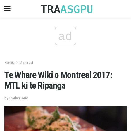
ad
Kanata
Montreal
Te Whare Wiki o Montreal 2017:
MTL ki te Ripanga
by Evelyn Reid