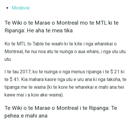
Modavie
Te Wiki o te Marae o Montreal mo te MTL ki te
Ripanga: He aha te mea tika
Ko te MTL to Table he waahi ki te kite i nga wharekai o
Montreal, he nui noa atu te nuinga o aua whare, i nga utu utu
utu.
I te tau 2017, ko te nuinga o nga menus ripanga i te $ 21 ki
te $ 41. Kia mahara kaore nga utu e uru ana ki nga takoha, te
tipanga me te waina (ki te kore he wharekai e mahi ana hei
kawe mai i a koe ake-waina).
Te Wiki o te Marae o Montreal i te Ripanga: Te
pehea e mahi ana