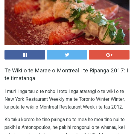
Te Wiki o te Marae o Montreal i te Ripanga 2017: I
te timatanga
I muri i nga tau o te noho i roto i nga atarangi o te wiki o te
New York Restaurant Weekly me te Toronto Winter Winter,
ka puta te wiki o Montreal Restaurant Week i te tau 2012.
Ko taku korero he tino painga no te mea he mea tino nui te
pakihi a Antonopoulos, he pakihi rongonui o te whanau, kei