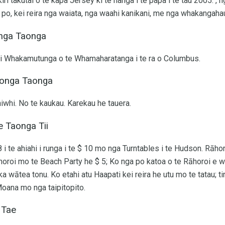
ikiri takutai o te kapa Jersey ki te hanga i te papa i te tau 2005. 
e po, kei reira nga waiata, nga waahi kanikani, me nga whakangah
onga Taonga
ki Whakamutunga o te Whamaharatanga i te ra o Columbus.
aonga Taonga
iwhi. No te kaukau. Karekau he tauera.
e Taonga Tii
8 i te ahiahi i runga i te $ 10 mo nga Turntables i te Hudson. Rāh
horoi mo te Beach Party he $ 5; Ko nga po katoa o te Rāhoroi e wā
a wātea tonu. Ko etahi atu Haapati kei reira he utu mo te tatau; ti
ana mo nga taipitopito.
 Tae