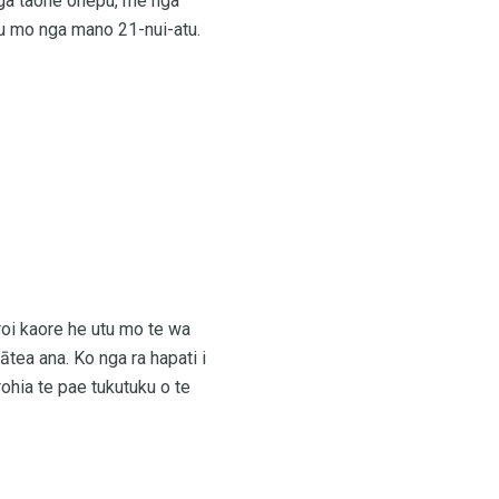
, nga taone onepu, me nga
au mo nga mano 21-nui-atu.
oroi kaore he utu mo te wa
tea ana. Ko nga ra hapati i
rohia te pae tukutuku o te