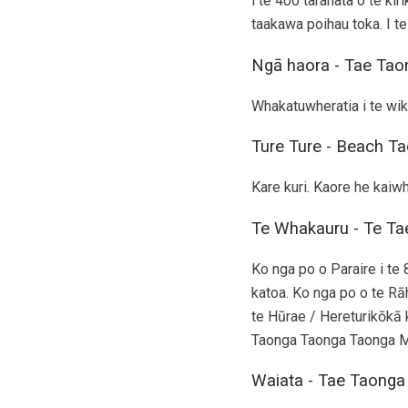
i te 400 taranata o te kir
taakawa poihau toka. I t
Ngā haora - Tae Ta
Whakatuwheratia i te wi
Ture Ture - Beach T
Kare kuri. Kaore he kaiwh
Te Whakauru - Te Ta
Ko nga po o Paraire i te 
katoa. Ko nga po o te Rā
te Hūrae / Hereturikōkā k
Taonga Taonga Taonga Mo
Waiata - Tae Taonga