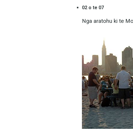
02 o te 07
Nga aratohu ki te M