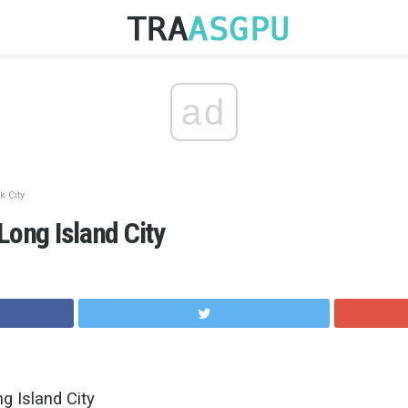
ad
 City
Long Island City
g Island City