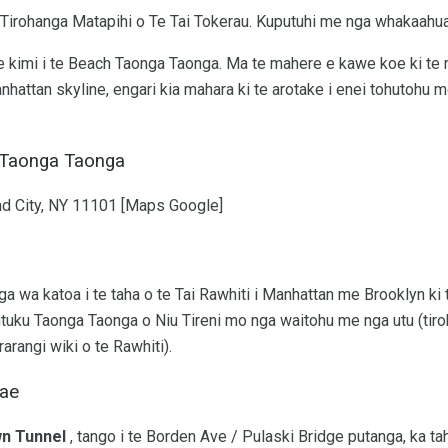
e Tirohanga Matapihi o Te Tai Tokerau. Kuputuhi me nga whakaahua
te kimi i te Beach Taonga Taonga. Ma te mahere e kawe koe ki te r
anhattan skyline, engari kia mahara ki te arotake i enei tohutohu
 Taonga Taonga
nd City, NY 11101 [Maps Google]
a wa katoa i te taha o te Tai Rawhiti i Manhattan me Brooklyn ki 
kutuku Taonga Taonga o Niu Tireni mo nga waitohu me nga utu (tiro
arangi wiki o te Rawhiti).
Tae
n Tunnel
, tango i te Borden Ave / Pulaski Bridge putanga, ka tah