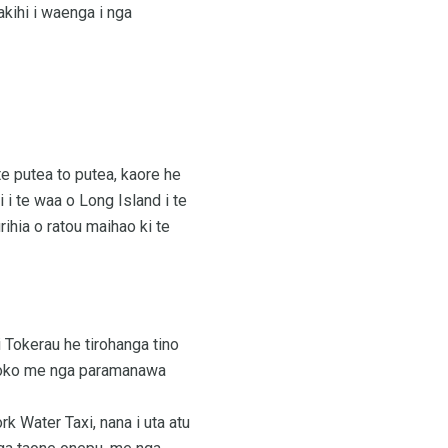
akihi i waenga i nga
te putea to putea, kaore he
 i te waa o Long Island i te
ihia o ratou maihao ki te
Tokerau he tirohanga tino
aihoko me nga paramanawa
k Water Taxi, nana i uta atu