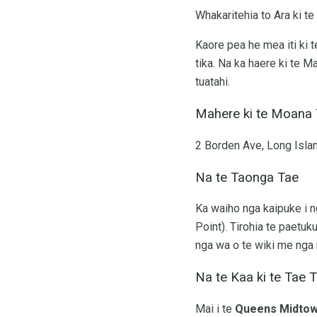
Whakaritehia to Ara ki t
Kaore pea he mea iti ki 
tika. Na ka haere ki te M
tuatahi.
Mahere ki te Moana
2 Borden Ave, Long Isla
Na te Taonga Tae
Ka waiho nga kaipuke i ng
Point). Tirohia te paetu
nga wa o te wiki me nga r
Na te Kaa ki te Tae 
Mai i te
Queens Midtow