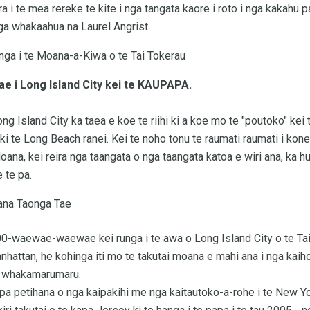
a i te mea rereke te kite i nga tangata kaore i roto i nga kakahu p
ga whakaahua na Laurel Angrist
nga i te Moana-a-Kiwa o te Tai Tokerau
e i Long Island City kei te KAUPAPA.
g Island City ka taea e koe te riihi ki a koe mo te "poutoko" kei 
i te Long Beach ranei. Kei te noho tonu te raumati raumati i konei
a, kei reira nga taangata o nga taangata katoa e wiri ana, ka hur
 te pa.
ana Taonga Tae
0-waewae-waewae kei runga i te awa o Long Island City o te Tai 
nhattan, he kohinga iti mo te takutai moana e mahi ana i nga k
ei whakamarumaru.
pa petihana o nga kaipakihi me nga kaitautoko-a-rohe i te New Yor