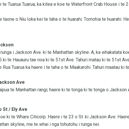
te Tuarua Tuarua, ka kitea e koe te Waterfront Crab House i te 
e taone o Niu Ioka kei te taha o te huarahi. Tomohia te huarahi. H
Jackson
 runga i Jackson Ave. ki te Manhattan skyline. A, ka whakatata ko
 ki te Hauauru tae noa ki te 51st Ave. Tahuri matau ki te 51st Ave
 te Rua Tuarua ka haere i te taha o te Maakarohi. Tahuri maatau ki 
 Jackson Ave
apua te Manhattan rangi; haere ki te tonga ki te tonga o Jackson A
o St / Ely Ave
koe ki te Whare Citicorp. Haere i te 23 o St. ki Jackson Ave. Haere
tan skyline, me te whai i nga tohutohu i runga nei.