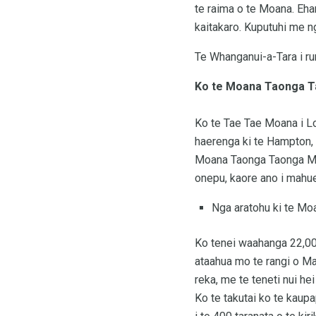
te raima o te Moana. Ehar
kaitakaro. Kuputuhi me n
Te Whanganui-a-Tara i ru
Ko te Moana Taonga Ta
Ko te Tae Tae Moana i Lon
haerenga ki te Hampton, k
Moana Taonga Taonga Moan
onepu, kaore ano i mahue
Nga aratohu ki te Mo
Ko tenei waahanga 22,00
ataahua mo te rangi o Ma
reka, me te teneti nui h
Ko te takutai ko te kaupa