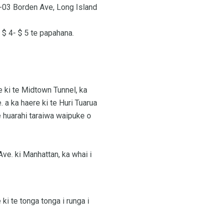
2-03 Borden Ave, Long Island
e $ 4- $ 5 te papahana.
e ki te Midtown Tunnel, ka
. a ka haere ki te Huri Tuarua
te huarahi taraiwa waipuke o
ve. ki Manhattan, ka whai i
 ki te tonga tonga i runga i