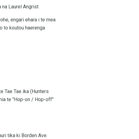
 na Laurel Angrist
ohe, engari ehara i te mea
 mo to koutou haerenga
te Tae Tae ika (Hunters
hia te "Hop-on / Hop-off"
uri tika ki Borden Ave.