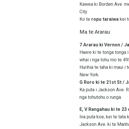
Kawea ki Borden Ave. me 
City.
Ko te
ropu taraiwa
kei t
Ma te Ararau
7 Ararau ki Vernon / 
Haere ki te tonga tonga i
whai i nga tohu mo te 495
Hurihia te taha ki maui i
New York.
G Roro ki te 21st St /
Ka puta i Jackson Ave. R
nga tohutohu o runga.
E, V Rangahau ki te 23 
Ina puta koe, kei te tata 
Jackson Ave. ki te Manhat