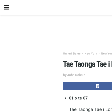
United States
New York
New York
Tae Taonga Tae i 
by John Roleke
01 o te 07
Tae Taonga Tae i Lon