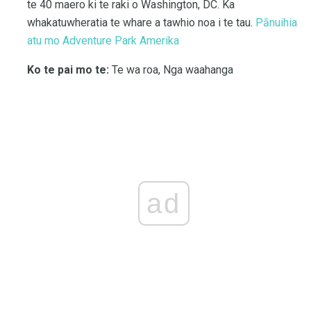
te 40 maero ki te raki o Washington, DC. Ka
whakatuwheratia te whare a tawhio noa i te tau.
Pānuihia
atu mo Adventure Park Amerika
Ko te pai mo te:
Te wa roa, Nga waahanga
ad