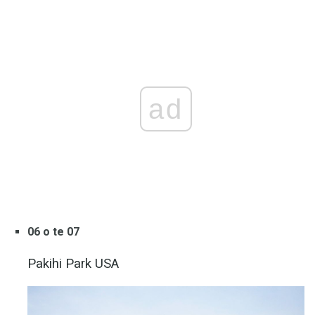
ad
06 o te 07
Pakihi Park USA