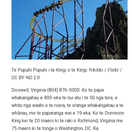
Te Pupuhi Pupuhi i te Kingi o te Kingi. frikitiki / Flickr /
CC BY-ND 2.0
Doswell, Virginia (804) 876-5000. Ko te papa
whakangahau e 400-eka te nui atu i te 50 nga tere, e
whitu nga waahi o te roera, te oranga whakangahau a te
whānau, me te paparanga wai e 19 eka. Ko te Dominion
King kei te 20 maero ki te raki o Richmond, Virginia me
75 maero ki te tonga o Washington, DC. Ka