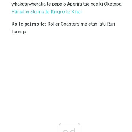
whakatuwheratia te papa o Aperira tae noa ki Oketopa.
Pānuihia atu mo te Kingi o te Kingi
Ko te pai mo te:
Roller Coasters me etahi atu Ruri
Taonga