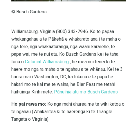
© Busch Gardens
Williamsburg, Virginia (800) 343-7946. Ko te papaa
whakangahau a te Pākehā e whakarato ana i te maha o
nga tere, nga whakaaturanga, nga waahi kararehe, te
papa wai, me te nui atu. Ko Busch Gardens kei te taha
tonu o
Colonial Williamsburg
, he mea nui tenei ki te
haere mo nga ra maha o te ngahau a te whānau. Kei te 3
haora mai i Washington, DC, ka tukuna e te papa he
hakari mo te kai me te waina, he Bier Fest me tetahi
huihuinga Kirihimete.
Pānuihia atu mo Busch Gardens
He pai rawa mo:
Ko nga mahi ahurea me te wiki katoa o
te ngahau (Whakaritea ki te haerenga ki te Triangle
Tangata o Virginia)