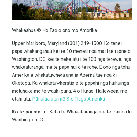
Whakaahua © He Tae e ono mo Amerika
Upper Marlboro, Maryland (301) 249-1500. Ko tenei
papa whakangahau kei te 30 meneti noa mai i te taone o
Washington, DC, kei te neke atu i te 100 nga terewe, nga
whakaaturanga, me te papa nui o te rohe. E ono nga tohu
Amerika e whakatuwhera ana ia Aperira tae noa ki
Oketopa. Ka whakatuwheratia e te papahi nga huihuinga
motuhake mo te waahi puna, 4 o Hurae, Halloween, me
etahi atu.
Pānuitia atu mō
Six Flags Amerika
Ko te pai mo te:
Katia te Whakatairanga me te Painga ki
Washington DC