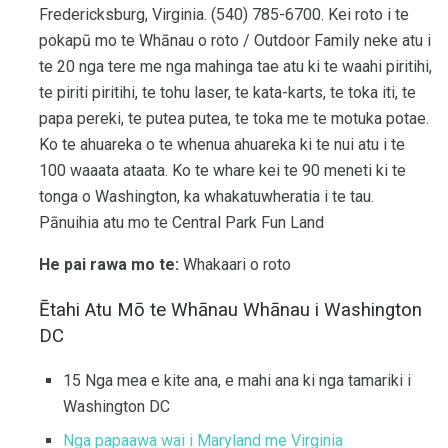
Fredericksburg, Virginia. (540) 785-6700. Kei roto i te
pokapū mo te Whānau o roto / Outdoor Family neke atu i
te 20 nga tere me nga mahinga tae atu ki te waahi piritihi,
te piriti piritihi, te tohu laser, te kata-karts, te toka iti, te
papa pereki, te putea putea, te toka me te motuka potae.
Ko te ahuareka o te whenua ahuareka ki te nui atu i te
100 waaata ataata. Ko te whare kei te 90 meneti ki te
tonga o Washington, ka whakatuwheratia i te tau.
Pānuihia atu mo te Central Park Fun Land
He pai rawa mo te:
Whakaari o roto
Ētahi Atu Mō te Whānau Whānau i Washington
DC
15 Nga mea e kite ana, e mahi ana ki nga tamariki i
Washington DC
Nga papaawa wai i Maryland me Virginia