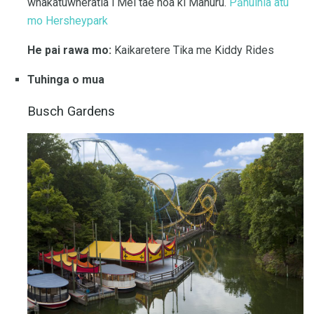
whakatuwheratia i Mei tae noa ki Mahuru.
Pānuihia atu
mo Hersheypark
He pai rawa mo:
Kaikaretere Tika me Kiddy Rides
Tuhinga o mua
Busch Gardens