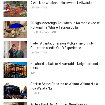
7 Ara ki te whakanui Halloween i Milwaukee
UNITED STATES
20 Nga Maerenga Ahuwhenua Ka taea e koe te
Hokona I Te Whare Taonga Dollar
TE MAERENGA MOANA
I roto i Atlanta: Shannon Mulkey me Christy
Petterson o Indie Craft Experience
UNITED STATES
He aha ki te Kai i te Nizamuddin Neighborhood o
Delhi
INIA
Rock in Seine: Paris 'Ko te Waiata Waiata Nui o
nga Waiata Nui
EUROPE
Ko te 9 Best San Antonio Steakhouses