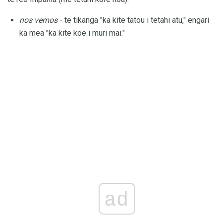
nos vemos
- te tikanga "ka kite tatou i tetahi atu," engari
ka mea "ka kite koe i muri mai."
ad