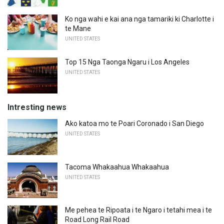
Ko nga wahi e kai ana nga tamariki ki Charlotte i
te Mane
UNITED STATES
Top 15 Nga Taonga Ngaru i Los Angeles
UNITED STATES
Intresting news
Ako katoa mo te Poari Coronado i San Diego
UNITED STATES
Tacoma Whakaahua Whakaahua
UNITED STATES
Me pehea te Ripoata i te Ngaro i tetahi mea i te
Road Long Rail Road