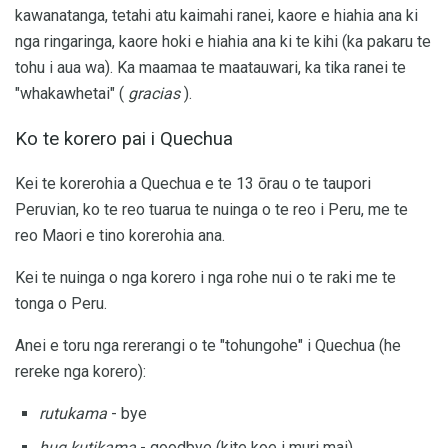
kawanatanga, tetahi atu kaimahi ranei, kaore e hiahia ana ki
nga ringaringa, kaore hoki e hiahia ana ki te kihi (ka pakaru te
tohu i aua wa). Ka maamaa te maatauwari, ka tika ranei te
"whakawhetai" (
gracias
).
Ko te korero pai i Quechua
Kei te korerohia a Quechua e te 13 ōrau o te taupori
Peruvian, ko te reo tuarua te nuinga o te reo i Peru, me te
reo Maori e tino korerohia ana.
Kei te nuinga o nga korero i nga rohe nui o te raki me te
tonga o Peru.
Anei e toru nga rererangi o te "tohungohe" i Quechua (he
rereke nga korero):
rutukama
- bye
huq kutikama
- goodbye (kite koe i muri mai)