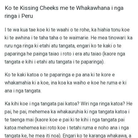
Ko te Kissing Cheeks me te Whakawhana i nga
ringa i Peru
I te wa kua tae koe ki te waahi o te rohe, ka hiahia tonu koe
ki te awhina i te taha taha o te waimarie. He mea tinowari: ka
ruru nga ringa ki etahi atu tangata, engari ko te kaki o te
paparinga he painga taiao i roto i era atu taiao (kaore nga
tangata e kihi i etahi atu tangata i te paparinga).
Ko te kaki katoa o te paparinga e pa ana ki te kore e
whakamahia ki a koe, ina koa ka waiho e koe he ruma e ki
ana i nga tangata.
Ka kihi koe i nga tangata pai katoa? Wiri nga ringa katoa? He
pai, he pai, mehemea ka whakauruhia ki nga tangata katoa i
te taenga mai (kaore koe e pai ki te kihi i nga tangata pai
katoa mehemea kei roto koe i tetahi ruma e noho ana i nga
tangata ke, he mea iti noa). Engari ko te karanga whakawa, a