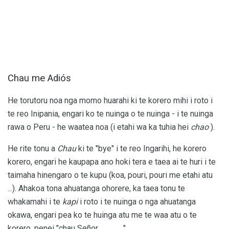
Chau me Adiós
He torutoru noa nga momo huarahi ki te korero mihi i roto i
te reo Inipania, engari ko te nuinga o te nuinga - i te nuinga
rawa o Peru - he waatea noa (i etahi wa ka tuhia hei
chao
).
He rite tonu a
Chau
ki te "bye" i te reo Ingarihi, he korero
korero, engari he kaupapa ano hoki tera e taea ai te huri i te
taimaha hinengaro o te kupu (koa, pouri, pouri me etahi atu
...). Ahakoa tona ahuatanga ohorere, ka taea tonu te
whakamahi i te
kapi
i roto i te nuinga o nga ahuatanga
okawa, engari pea ko te huinga atu me te waa atu o te
korero, penei "chau Señor _____".