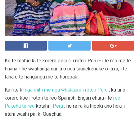
Ko te mohio ki te korero piripiri i roto i Peru - i te reo me te
tinana - he waahanga nui ia o nga taunekeneke o ia ra, i te
taha o te hanganga me te horopaki.
Ka rite ki
nga mihi me nga whakauru i roto i Peru
, ka tino
korero koe i roto i te reo Spanish. Engari ehara i te
reo
Pakeha te reo
kotahi
i Peru
, no reira ka hipoki ano hoki i
etahi waahi pai ki Quechua.