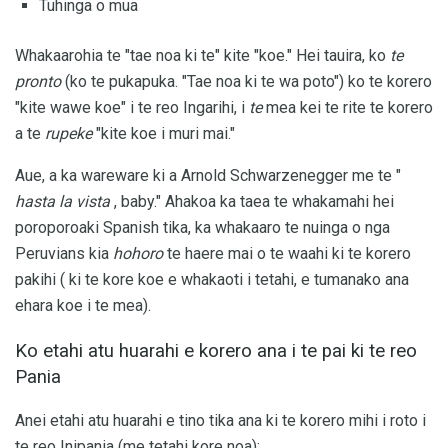
Tuhinga o mua
Whakaarohia te "tae noa ki te" kite "koe." Hei tauira, ko
te
pronto
(ko te pukapuka. "Tae noa ki te wa poto") ko te korero
"kite wawe koe" i te reo Ingarihi, i
te
mea kei te rite te korero
a te
rupeke
"kite koe i muri mai."
Aue, a ka wareware ki a Arnold Schwarzenegger me te "
hasta la vista
, baby." Ahakoa ka taea te whakamahi hei
poroporoaki Spanish tika, ka whakaaro te nuinga o nga
Peruvians kia
hohoro
te haere mai o te waahi ki te korero
pakihi ( ki te kore koe e whakaoti i tetahi, e tumanako ana
ehara koe i te mea).
Ko etahi atu huarahi e korero ana i te pai ki te reo
Pania
Anei etahi atu huarahi e tino tika ana ki te korero mihi i roto i
te reo Inipania (me tetahi kore noa):