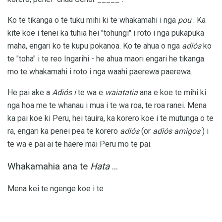
Ko te tikanga o te tuku mihi ki te whakamahi i nga
pou
. Ka
kite koe i tenei ka tuhia hei "tohungi" i roto i nga pukapuka
maha, engari ko te kupu pokanoa. Ko te ahua o nga
adiós
ko
te "toha" i te reo Ingarihi - he ahua maori engari he tikanga
mo te whakamahi i roto i nga waahi paerewa paerewa.
He pai ake a
Adiós i
te wa e
waiatatia
ana e koe te mihi ki
nga hoa me te whanau i mua i te wa roa, te roa ranei. Mena
ka pai koe ki Peru, hei tauira, ka korero koe i te mutunga o te
ra, engari ka penei pea te korero
adiós
(or
adiós amigos
) i
te wa e pai ai te haere mai Peru mo te pai.
Whakamahia ana te
Hata
...
Mena kei te ngenge koe i te