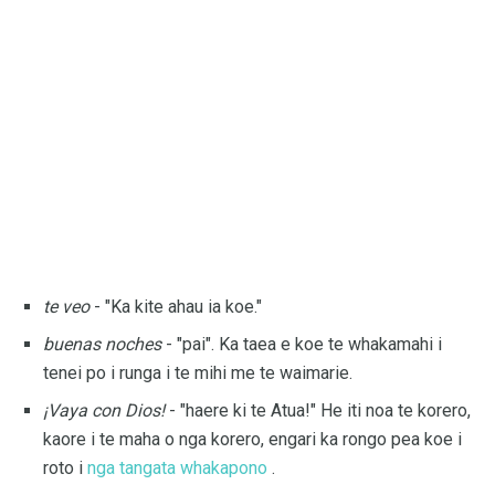
te veo
- "Ka kite ahau ia koe."
buenas noches
- "pai". Ka taea e koe te whakamahi i
tenei po i runga i te mihi me te waimarie.
¡Vaya con Dios!
- "haere ki te Atua!" He iti noa te korero,
kaore i te maha o nga korero, engari ka rongo pea koe i
roto i
nga tangata whakapono
.