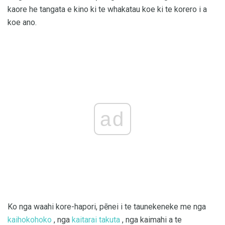
kaore he tangata e kino ki te whakatau koe ki te korero i a
koe ano.
ad
Ko nga waahi kore-hapori, pēnei i te taunekeneke me nga
kaihokohoko
, nga
kaitarai takuta
, nga kaimahi a te