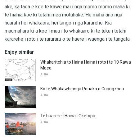
ake, ka taea e koe te kawe mai i nga momo momo maha ki
te hiahia koe ki tetahi mea motuhake. He maha ano nga
huarahi hei whakaora, hei tango i nga kararehe. Kia
maumahara ki a koe i mua i to whakaaro ki te tuku i tetahi
kararehe i roto i te raruraru o te haere i waenga i te tangata.
Enjoy similar
Whakaritehia to Haina Haina i roto i te 10 Rawa
Maea
AHIA
Ko te Whakawhitinga Pouaka o Guangzhou
AHIA
Te huarere i Haina i Oketopa
AHIA