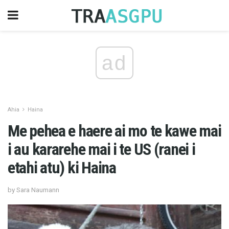
ad
Ahia
Haina
Me pehea e haere ai mo te kawe mai
i au kararehe mai i te US (ranei i
etahi atu) ki Haina
by Sara Naumann