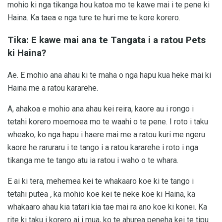
mohio ki nga tikanga hou katoa mo te kawe mai i te pene ki
Haina. Ka taea e nga ture te huri me te kore korero.
Tika: E kawe mai ana te Tangata i a ratou Pets
ki Haina?
Ae. E mohio ana ahau ki te maha o nga hapu kua heke mai ki
Haina me a ratou kararehe.
A, ahakoa e mohio ana ahau kei reira, kaore au i rongo i
tetahi korero moemoea mo te waahi o te pene. I roto i taku
wheako, ko nga hapu i haere mai me a ratou kuri me ngeru
kaore he raruraru i te tango i a ratou kararehe i roto i nga
tikanga me te tango atu ia ratou i waho o te whara.
E ai ki tera, mehemea kei te whakaaro koe ki te tango i
tetahi putea
,
ka mohio koe kei te neke koe ki Haina, ka
whakaaro ahau kia tatari kia tae mai ra ano koe ki konei. Ka
rite ki taku i korero ai i mua, ko te ahurea peneha kei te tipu