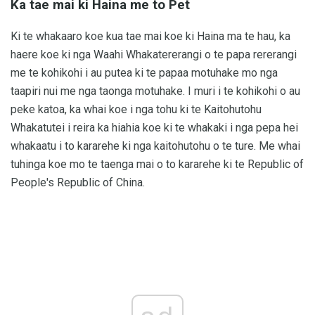
Ka tae mai ki Haina me to Pet
Ki te whakaaro koe kua tae mai koe ki Haina ma te hau, ka
haere koe ki nga Waahi Whakatererangi o te papa rererangi
me te kohikohi i au putea ki te papaa motuhake mo nga
taapiri nui me nga taonga motuhake. I muri i te kohikohi o au
peke katoa, ka whai koe i nga tohu ki te Kaitohutohu
Whakatutei i reira ka hiahia koe ki te whakaki i nga pepa hei
whakaatu i to kararehe ki nga kaitohutohu o te ture. Me whai
tuhinga koe mo te taenga mai o to kararehe ki te Republic of
People's Republic of China.