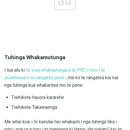
ad
Tuhinga Whakamutunga
I tua atu ki
te visa whakaurunga a te PRC i roto i te
uruwhenua o te rangatira pene
, me kii te rangatira kia rua
nga tuhinga kua whakaritea mo te pene:
Tiwhikete hauora kararehe
Tiwhikete Takawaenga
Me whai koe i to kairutai hei whakaoti i nga tuhinga tika i
roto i nga ra e toru i to haerenga ki Haina. He pokapū kei te