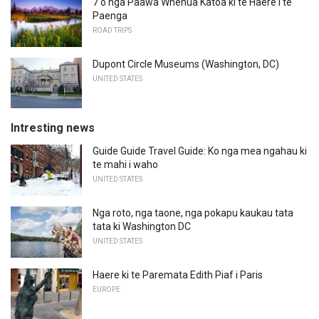
7 o nga Paawa Whenua Katoa ki te Haere i te
Paenga
ROAD TRIPS
Dupont Circle Museums (Washington, DC)
UNITED STATES
Intresting news
Guide Guide Travel Guide: Ko nga mea ngahau ki
te mahi i waho
UNITED STATES
Nga roto, nga taone, nga pokapu kaukau tata
tata ki Washington DC
UNITED STATES
Haere ki te Paremata Edith Piaf i Paris
EUROPE