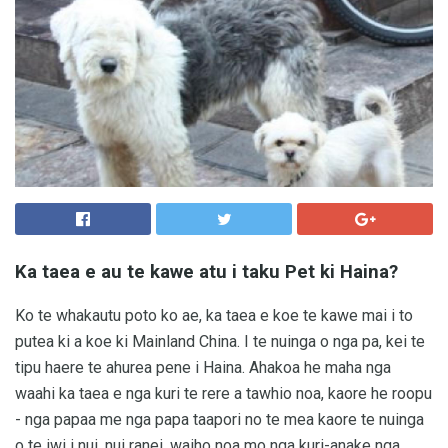
Ka taea e au te kawe atu i taku Pet ki Haina?
Ko te whakautu poto ko ae, ka taea e koe te kawe mai i to
putea ki a koe ki Mainland China. I te nuinga o nga pa, kei te
tipu haere te ahurea pene i Haina. Ahakoa he maha nga
waahi ka taea e nga kuri te rere a tawhio noa, kaore he roopu
- nga papaa me nga papa taapori no te mea kaore te nuinga
o te iwi i nui, nui ranei, waiho noa mo nga kuri-anake nga