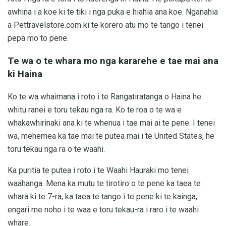
awhina i a koe ki te tiki i nga puka e hiahia ana koe. Nganahia
a Pettravelstore.com ki te korero atu mo te tango i tenei
pepa mo to pene.
Te wa o te whara mo nga kararehe e tae mai ana
ki Haina
Ko te wa whaimana i roto i te Rangatiratanga o Haina he
whitu ranei e toru tekau nga ra. Ko te roa o te wa e
whakawhirinaki ana ki te whenua i tae mai ai te pene. I tenei
wa, mehemea ka tae mai te putea mai i te United States, he
toru tekau nga ra o te waahi.
Ka puritia te putea i roto i te Waahi Hauraki mo tenei
waahanga. Mena ka mutu te tirotiro o te pene ka taea te
whara ki te 7-ra, ka taea te tango i te pene ki te kainga,
engari me noho i te waa e toru tekau-ra i raro i te waahi
whare.