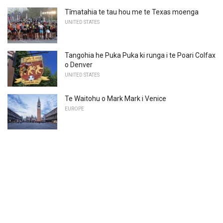
Tīmatahia te tau hou me te Texas moenga
UNITED STATES
Tangohia he Puka Puka ki runga i te Poari Colfax
o Denver
UNITED STATES
Te Waitohu o Mark Mark i Venice
EUROPE