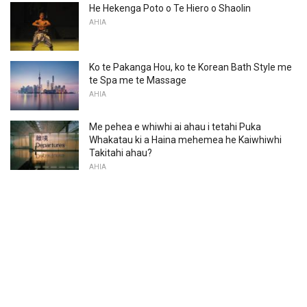
He Hekenga Poto o Te Hiero o Shaolin
AHIA
Ko te Pakanga Hou, ko te Korean Bath Style me
te Spa me te Massage
AHIA
Me pehea e whiwhi ai ahau i tetahi Puka
Whakatau ki a Haina mehemea he Kaiwhiwhi
Takitahi ahau?
AHIA