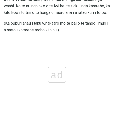
waahi. Ko te nuinga ake o te iwi kei te tiaki i nga kararehe, ka
kite koe i te tini o te hunga e haere ana i a ratau kuri i te po.
(Ka pupuri ahau i taku whakaaro mo te pai o te tango i muri i
a raatau kararehe aroha ki a au.)
ad