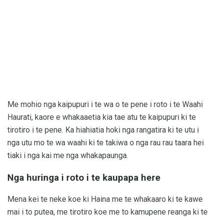
Me mohio nga kaipupuri i te wa o te pene i roto i te Waahi
Haurati, kaore e whakaaetia kia tae atu te kaipupuri ki te
tirotiro i te pene. Ka hiahiatia hoki nga rangatira ki te utu i
nga utu mo te wa waahi ki te takiwa o nga rau rau taara hei
tiaki i nga kai me nga whakapaunga.
Nga huringa i roto i te kaupapa here
Mena kei te neke koe ki Haina me te whakaaro ki te kawe
mai i to putea, me tirotiro koe me to kamupene reanga ki te