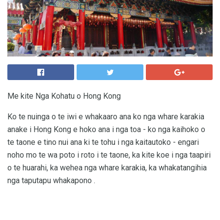
Me kite Nga Kohatu o Hong Kong
Ko te nuinga o te iwi e whakaaro ana ko nga whare karakia
anake i Hong Kong e hoko ana i nga toa - ko nga kaihoko o
te taone e tino nui ana ki te tohu i nga kaitautoko - engari
noho mo te wa poto i roto i te taone, ka kite koe i nga taapiri
o te huarahi, ka wehea nga whare karakia, ka whakatangihia
nga taputapu whakapono .