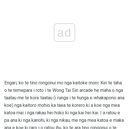
ad
Engari, ko te tino rongonui mo nga kaitoke moni. Kei te taha
o te temepara i roto i te Wong Tai Sin arcade he maha o nga
taatau me te kore taatau (i runga i te hunga e whakapono ana
koe) nga kaitoro mohio ka taea te korero ki a koe nga mea
katoa mai i nga rakau hei hoko ki nga kai hei kai. I a ratou e
pa ana ki nga kanohi, ki nga nikau, me nga mea katoa e maka
ana e koe ki raro i o ratou ihu, ko te ara tino rongonui o te