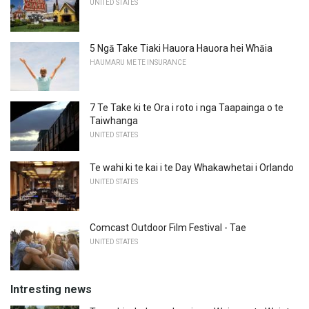
UNITED STATES
5 Ngā Take Tiaki Hauora Hauora hei Whāia
HAUMARU ME TE INSURANCE
7 Te Take ki te Ora i roto i nga Taapainga o te
Taiwhanga
UNITED STATES
Te wahi ki te kai i te Day Whakawhetai i Orlando
UNITED STATES
Comcast Outdoor Film Festival - Tae
UNITED STATES
Intresting news