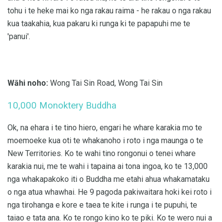
tohu i te heke mai ko nga rakau raima - he rakau o nga rakau
kua taakahia, kua pakaru ki runga ki te papapuhi me te
'panui'.
Wāhi noho:
Wong Tai Sin Road, Wong Tai Sin
10,000 Monoktery Buddha
Ok, na ehara i te tino hiero, engari he whare karakia mo te
moemoeke kua oti te whakanoho i roto i nga maunga o te
New Territories. Ko te wahi tino rongonui o tenei whare
karakia nui, me te wahi i tapaina ai tona ingoa, ko te 13,000
nga whakapakoko iti o Buddha me etahi ahua whakamataku
o nga atua whawhai. He 9 pagoda pakiwaitara hoki kei roto i
nga tirohanga e kore e taea te kite i runga i te pupuhi, te
taiao e tata ana. Ko te rongo kino ko te piki. Ko te wero nui a