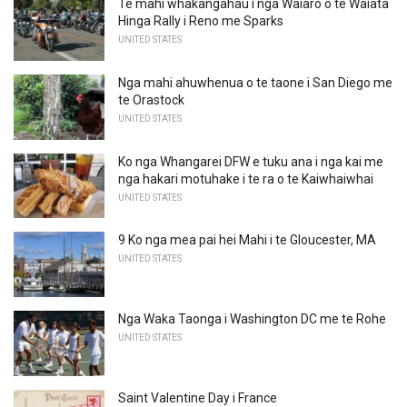
Te mahi whakangahau i nga Waiaro o te Waiata
Hinga Rally i Reno me Sparks
UNITED STATES
Nga mahi ahuwhenua o te taone i San Diego me
te Orastock
UNITED STATES
Ko nga Whangarei DFW e tuku ana i nga kai me
nga hakari motuhake i te ra o te Kaiwhaiwhai
UNITED STATES
9 Ko nga mea pai hei Mahi i te Gloucester, MA
UNITED STATES
Nga Waka Taonga i Washington DC me te Rohe
UNITED STATES
Saint Valentine Day i France