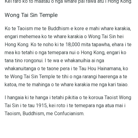
Kei raro ko to maatau o nga whare pai rawa atu i Hong Kong.
Wong Tai Sin Temple
Ko te Taoism me te Buddhism e kore e mahi whare karakia,
engari mehemea ko te whare karakia o Wong Tai Sin hei
Hong Kong. Ko te noho ki te 18,000 mita tapawha, ehara i te
mea ko tetahi o nga temepara nui o Hong Kong, engari ko
tana tino rongonui. I te wa e whakanuihia ai nga
whakanuitanga o te taone pera i te Tau Hou Hainamana, ko
te Wong Tai Sin Temple te tihi o nga rarangi haerenga a te
katoa, me te mahinga o te whare karakia me nga kari taiao.
I hangaia ki te hanga i tetahi pikitia o te koroua Taoist Wong
Tai Sin i te tau 1915, kei roto i te temepara nga atua mai i
Taoism, Buddhism, me Confucianism.