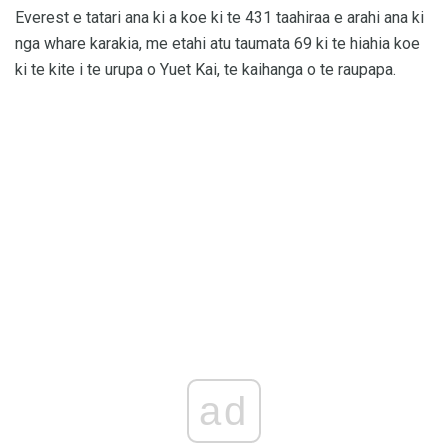
Everest e tatari ana ki a koe ki te 431 taahiraa e arahi ana ki
nga whare karakia, me etahi atu taumata 69 ki te hiahia koe
ki te kite i te urupa o Yuet Kai, te kaihanga o te raupapa.
ad