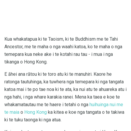
Kua whakatapua ki te Taoism, ki te Buddhism me te Tahi
Ancestor, me te maha o nga waahi katoa, ko te maha o nga
temepara kua neke ake i te kotahi rau tau - i mua i nga
tikanga o Hong Kong.
E āhei ana rātou ki te toro atu ki te manuhiri. Kaore he
ratonga tautuhinga, ka tuwhera nga temepara ki nga tangata
katoa mai i te po tae noa ki te ata, ka nui atu te ahuareka atu i
nga hahi, i nga whare karakia ranei. Mena ka taea e koe te
whakamatautau me te haere i tetahi o nga
huihuinga nui me
te maia
o
Hong Kong
ka kitea e koe nga tangata o te takiwa
ki te tuku taonga ki nga atua.