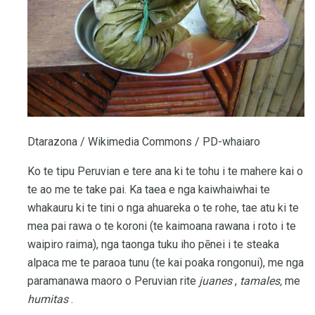
Dtarazona / Wikimedia Commons / PD-whaiaro
Ko te tipu Peruvian e tere ana ki te tohu i te mahere kai o
te ao me te take pai. Ka taea e nga kaiwhaiwhai te
whakauru ki te tini o nga ahuareka o te rohe, tae atu ki te
mea pai rawa o te koroni (te kaimoana rawana i roto i te
waipiro raima), nga taonga tuku iho pēnei i te steaka
alpaca me te paraoa tunu (te kai poaka rongonui), me nga
paramanawa maoro o Peruvian rite
juanes
,
tamales,
me
humitas
.