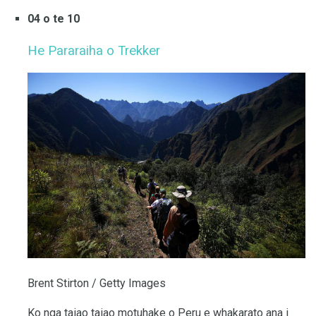
04 o te 10
He Pararaiha o Trekker
Brent Stirton / Getty Images
Ko nga taiao taiao motuhake o Peru e whakarato ana i