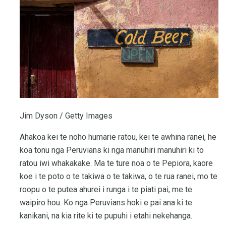
Jim Dyson / Getty Images
Ahakoa kei te noho humarie ratou, kei te awhina ranei, he
koa tonu nga Peruvians ki nga manuhiri manuhiri ki to
ratou iwi whakakake. Ma te ture noa o te Pepiora, kaore
koe i te poto o te takiwa o te takiwa, o te rua ranei, mo te
roopu o te putea ahurei i runga i te piati pai, me te
waipiro hou. Ko nga Peruvians hoki e pai ana ki te
kanikani, na kia rite ki te pupuhi i etahi nekehanga.