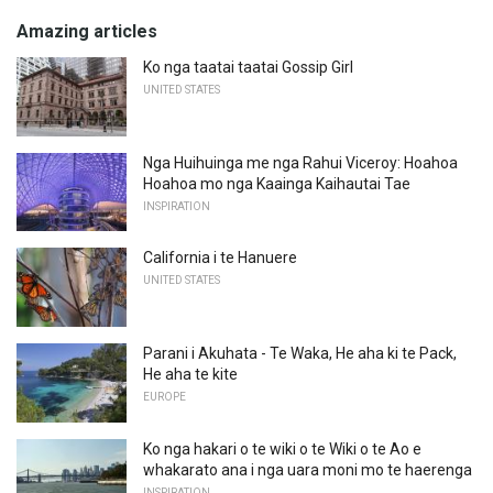
Amazing articles
Ko nga taatai ​​taatai ​​Gossip Girl
UNITED STATES
Nga Huihuinga me nga Rahui Viceroy: Hoahoa
Hoahoa mo nga Kaainga Kaihautai Tae
INSPIRATION
California i te Hanuere
UNITED STATES
Parani i Akuhata - Te Waka, He aha ki te Pack,
He aha te kite
EUROPE
Ko nga hakari o te wiki o te Wiki o te Ao e
whakarato ana i nga uara moni mo te haerenga
INSPIRATION