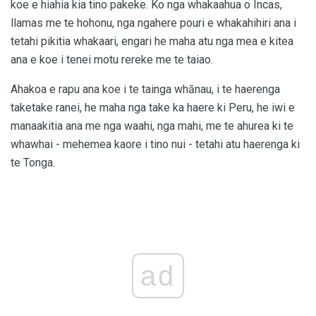
koe e hiahia kia tino pakeke. Ko nga whakaahua o Incas,
llamas me te hohonu, nga ngahere pouri e whakahihiri ana i
tetahi pikitia whakaari, engari he maha atu nga mea e kitea
ana e koe i tenei motu rereke me te taiao.
Ahakoa e rapu ana koe i te tainga whānau, i te haerenga
taketake ranei, he maha nga take ka haere ki Peru, he iwi e
manaakitia ana me nga waahi, nga mahi, me te ahurea ki te
whawhai - mehemea kaore i tino nui - tetahi atu haerenga ki
te Tonga.
ad