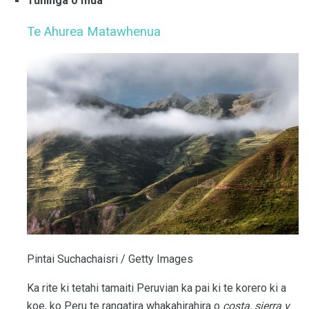
Tuhinga o mua
Te Ahurea Matawhenua
Pintai Suchachaisri / Getty Images
Ka rite ki tetahi tamaiti Peruvian ka pai ki te korero ki a
koe, ko Peru te rangatira whakahirahira o
costa, sierra y