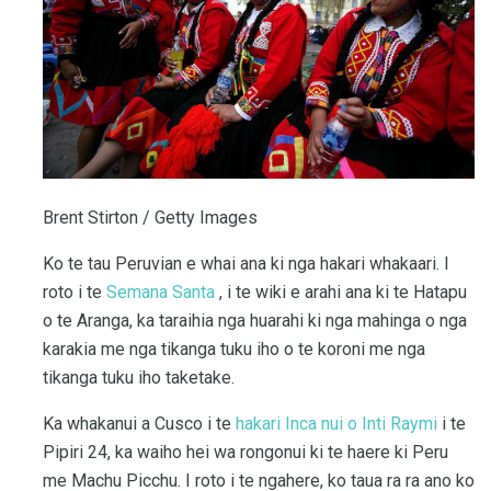
Brent Stirton / Getty Images
Ko te tau Peruvian e whai ana ki nga hakari whakaari. I
roto i te
Semana Santa
, i te wiki e arahi ana ki te Hatapu
o te Aranga, ka taraihia nga huarahi ki nga mahinga o nga
karakia me nga tikanga tuku iho o te koroni me nga
tikanga tuku iho taketake.
Ka whakanui a Cusco i te
hakari Inca nui o Inti Raymi
i te
Pipiri 24, ka waiho hei wa rongonui ki te haere ki Peru
me Machu Picchu. I roto i te ngahere, ko taua ra ra ano ko