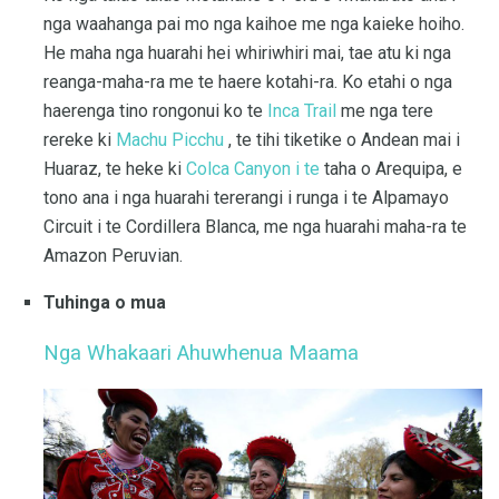
nga waahanga pai mo nga kaihoe me nga kaieke hoiho.
He maha nga huarahi hei whiriwhiri mai, tae atu ki nga
reanga-maha-ra me te haere kotahi-ra. Ko etahi o nga
haerenga tino rongonui ko te
Inca Trail
me nga tere
rereke ki
Machu Picchu
, te tihi tiketike o Andean mai i
Huaraz, te heke ki
Colca Canyon i te
taha o Arequipa, e
tono ana i nga huarahi tererangi i runga i te Alpamayo
Circuit i te Cordillera Blanca, me nga huarahi maha-ra te
Amazon Peruvian.
Tuhinga o mua
Nga Whakaari Ahuwhenua Maama