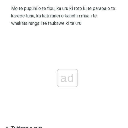
Mo te pupuhi o te tipu, ka uru ki roto ki te paraoa o te
karepe tunu, ka kati ranei o kanohi i mua i te
whakatairanga i te raukawe ki te uru.
ad