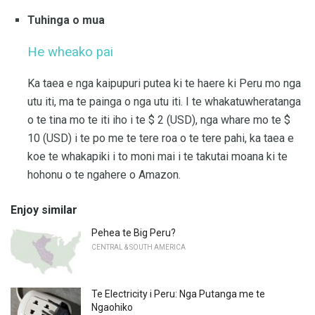
Tuhinga o mua
He wheako pai
Ka taea e nga kaipupuri putea ki te haere ki Peru mo nga
utu iti, ma te painga o nga utu iti. I te whakatuwheratanga
o te tina mo te iti iho i te $ 2 (USD), nga whare mo te $
10 (USD) i te po me te tere roa o te tere pahi, ka taea e
koe te whakapiki i to moni mai i te takutai moana ki te
hohonu o te ngahere o Amazon.
Enjoy similar
Pehea te Big Peru?
CENTRAL & SOUTH AMERICA
Te Electricity i Peru: Nga Putanga me te
Ngaohiko