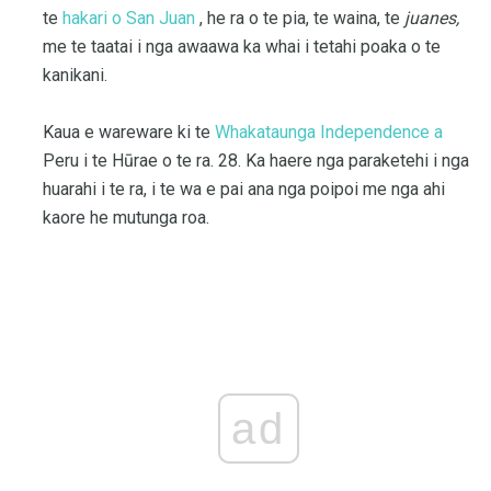
te
hakari o San Juan
, he ra o te pia, te waina, te
juanes,
me te taatai ​​i nga awaawa ka whai i tetahi poaka o te
kanikani.
Kaua e wareware ki te
Whakataunga Independence a
Peru i te Hūrae o te ra. 28. Ka haere nga paraketehi i nga
huarahi i te ra, i te wa e pai ana nga poipoi me nga ahi
kaore he mutunga roa.
ad