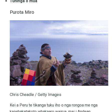
Tuhinga o mua
Purota Miro
Chris Cheadle / Getty Images
Kei a Peru te tikanga tuku iho o nga rongoa me nga
kaiwhakatakoto whakaaro wairua, mai i Andean