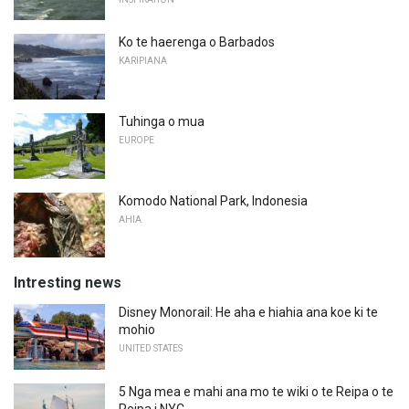
Ko te haerenga o Barbados
KARIPIANA
Tuhinga o mua
EUROPE
Komodo National Park, Indonesia
AHIA
Intresting news
Disney Monorail: He aha e hiahia ana koe ki te
mohio
UNITED STATES
5 Nga mea e mahi ana mo te wiki o te Reipa o te
Reipa i NYC