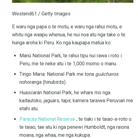
Westend61 / Getty Images
E waru nga papa o te motu, e waru nga rahui motu, e
whitu nga waapu whenua, he nui noa atu nga take o te
hunga aroha ki Peru. Ko nga kaupapa matua ko:
Manú National Park, te rahui tipu nui rawa i roto i
Peru, me te neke atu i te 1,000 momo o manu.
Tingo Maria: National Park me tona
guácharos
nohoranga (hinubirds).
Huascarán National Park, he whare mo nga
kaitautoko, jaguars, tapir, kamera taraiwa Peruvian me
etahi atu.
Paracas National Reserve
, te tiaki i te taiao-a-roto o
te taiao, tae atu ki nga penewi Humboldt, nga raiona
moana, nga whaa, me nga kukupa.