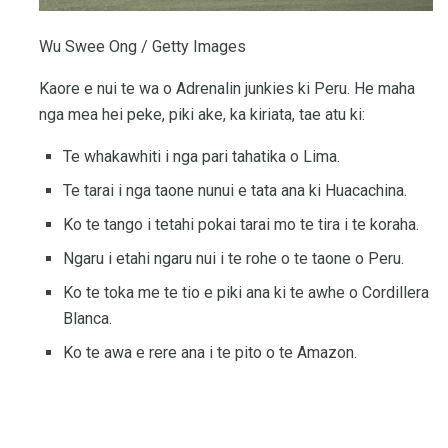
Wu Swee Ong / Getty Images
Kaore e nui te wa o Adrenalin junkies ki Peru. He maha
nga mea hei peke, piki ake, ka kiriata, tae atu ki:
Te whakawhiti i nga pari tahatika o Lima.
Te tarai i nga taone nunui e tata ana ki Huacachina.
Ko te tango i tetahi pokai tarai mo te tira i te koraha.
Ngaru i etahi ngaru nui i te rohe o te taone o Peru.
Ko te toka me te tio e piki ana ki te awhe o Cordillera
Blanca.
Ko te awa e rere ana i te pito o te Amazon.