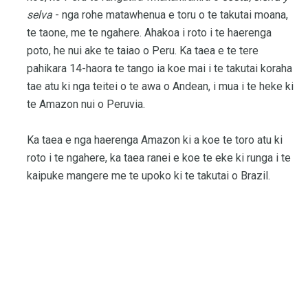
selva
- nga rohe matawhenua e toru o te takutai moana,
te taone, me te ngahere. Ahakoa i roto i te haerenga
poto, he nui ake te taiao o Peru. Ka taea e te tere
pahikara 14-haora te tango ia koe mai i te takutai koraha
tae atu ki nga teitei o te awa o Andean, i mua i te heke ki
te Amazon nui o Peruvia.
Ka taea e nga haerenga Amazon ki a koe te toro atu ki
roto i te ngahere, ka taea ranei e koe te eke ki runga i te
kaipuke mangere me te upoko ki te takutai o Brazil.