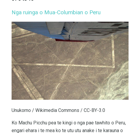
Nga ruinga o Mua-Columbian o Peru
Unukorno / Wikimedia Commons / CC-BY-3.0
Ko Machu Picchu pea te kingi o nga pae tawhito o Peru,
engari ehara i te mea ko te utu utu anake i te karauna o