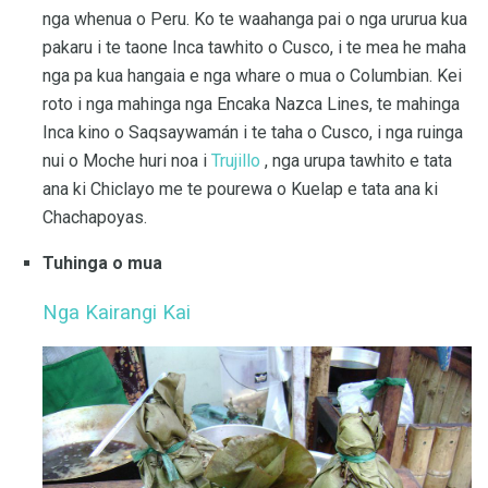
nga whenua o Peru. Ko te waahanga pai o nga ururua kua
pakaru i te taone Inca tawhito o Cusco, i te mea he maha
nga pa kua hangaia e nga whare o mua o Columbian. Kei
roto i nga mahinga nga Encaka Nazca Lines, te mahinga
Inca kino o Saqsaywamán i te taha o Cusco, i nga ruinga
nui o Moche huri noa i
Trujillo
, nga urupa tawhito e tata
ana ki Chiclayo me te pourewa o Kuelap e tata ana ki
Chachapoyas.
Tuhinga o mua
Nga Kairangi Kai