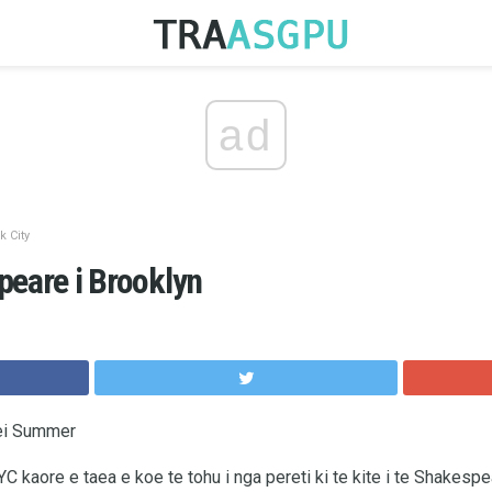
ad
 City
peare i Brooklyn
nei Summer
YC kaore e taea e koe te tohu i nga pereti ki te kite i te Shakesp