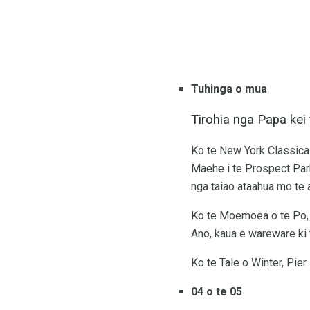
Tuhinga o mua
Tirohia nga Papa kei
Ko te New York Classical
Maehe i te Prospect Park
nga taiao ataahua mo te a
Ko te Moemoea o te Po, ko 
Ano, kaua e wareware ki 
Ko te Tale o Winter, Pier
04 o te 05