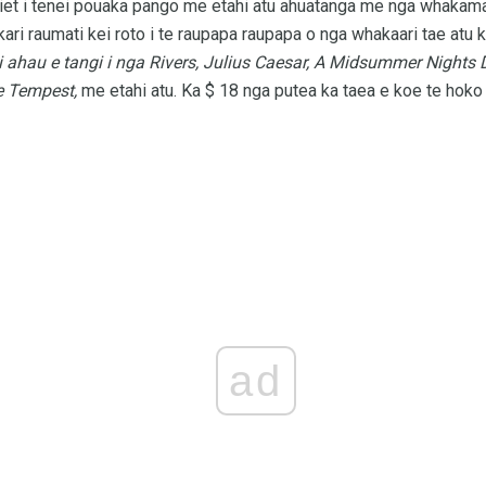
t i tenei pouaka pango me etahi atu ahuatanga me nga whakama
ari raumati kei roto i te raupapa raupapa o nga whakaari tae atu k
 ahau e tangi i nga Rivers, Julius Caesar, A Midsummer Nights D
e Tempest,
me etahi atu. Ka $ 18 nga putea ka taea e koe te hoko
ad