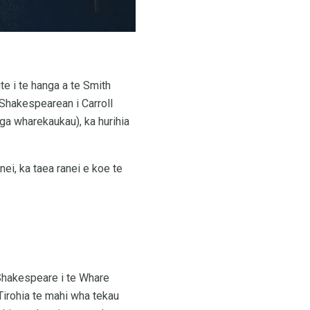
ite i te hanga a te Smith
a Shakespearean i Carroll
nga wharekaukau), ka hurihia
ei, ka taea ranei e koe te
 Shakespeare i te Whare
 Tirohia te mahi wha tekau