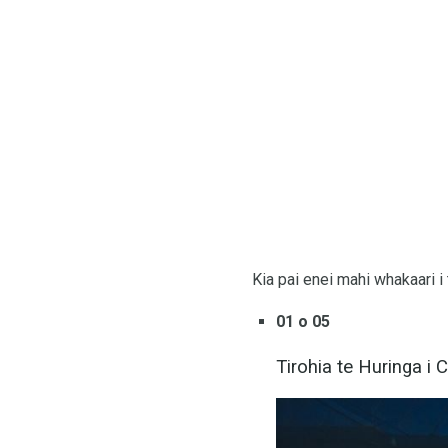
Kia pai enei mahi whakaari i 
01 o 05
Tirohia te Huringa i C