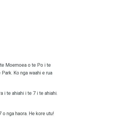
a te Moemoea o te Po i te
 Park. Ko nga waahi e rua
 te ahiahi i te 7 i te ahiahi.
7 o nga haora. He kore utu!