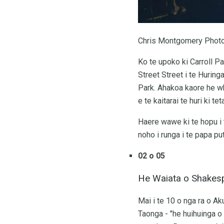
Chris Montgomery Photo
Ko te upoko ki Carroll Par
Street Street i te Huring
Park. Ahakoa kaore he whe
e te kaitarai te huri ki te
Haere wawe ki te hopu i 
noho i runga i te papa pu
02 o 05
He Waiata o Shakespe
Mai i te 10 o nga ra o A
Taonga - "he huihuinga o 