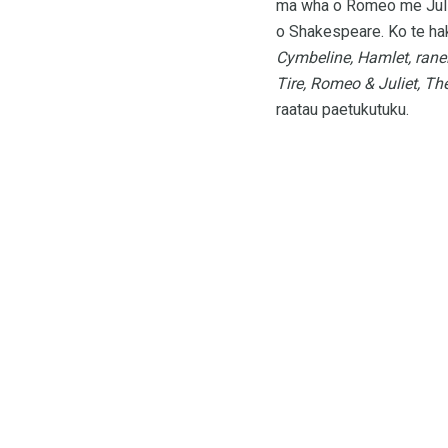
ma wha o Romeo me Julie
o Shakespeare. Ko te hak
Cymbeline, Hamlet, ranei
Tire, Romeo & Juliet, Th
raatau paetukutuku.