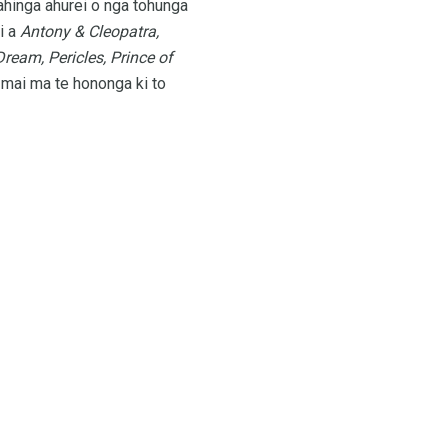
hinga ahurei o nga tohunga
i a
Antony & Cleopatra,
ream, Pericles, Prince of
 mai ma te hononga ki to