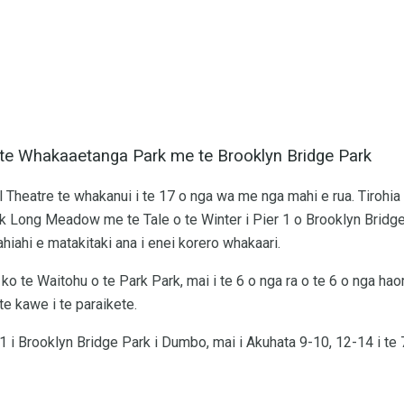
 te Whakaaetanga Park me te Brooklyn Bridge Park
 Theatre te whakanui i te 17 o nga wa me nga mahi e rua. Tirohi
 Long Meadow me te Tale o te Winter i Pier 1 o Brooklyn Bridge
hiahi e matakitaki ana i enei korero whakaari.
te Waitohu o te Park Park, mai i te 6 o nga ra o te 6 o nga haora i
te kawe i te paraikete.
 1 i Brooklyn Bridge Park i Dumbo, mai i Akuhata 9-10, 12-14 i te 