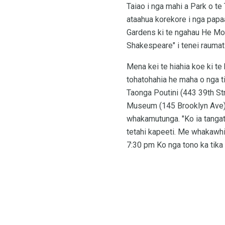
Taiao i nga mahi a Park o te
ataahua korekore i nga papaa
Gardens ki te ngahau He Moe
Shakespeare" i tenei raumati
Mena kei te hiahia koe ki te
tohatohahia he maha o nga t
Taonga Poutini (443 39th Str
Museum (145 Brooklyn Ave) i 
whakamutunga. "Ko ia tangata
tetahi kapeeti. Me whakawhit
7:30 pm Ko nga tono ka tika n