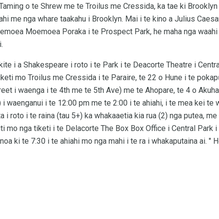
 Taming o te Shrew me te Troilus me Cressida, ka tae ki Brooklyn 
hi me nga whare taakahu i Brooklyn. Mai i te kino a Julius Caesa
moea Moemoea Poraka i te Prospect Park, he maha nga waahi ki 
.
 kite i a Shakespeare i roto i te Park i te Deacorte Theatre i Cent
iketi mo Troilus me Cressida i te Paraire, te 22 o Hune i te pok
eet i waenga i te 4th me te 5th Ave) me te Ahopare, te 4 o Akuhat
waenganui i te 12:00 pm me te 2:00 i te ahiahi, i te mea kei te 
 i roto i te raina (tau 5+) ka whakaaetia kia rua (2) nga putea, me
i mo nga tiketi i te Delacorte The Box Box Office i Central Park 
oa ki te 7:30 i te ahiahi mo nga mahi i te ra i whakaputaina ai. " H