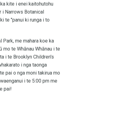
ka kite i enei kaitohutohu
r i Narrows Botanical
te "panui ki runga i to
ral Park, me mahara koe ka
apū mo te Whānau Whānau i te
a i te Brooklyn Children's
whakarato i nga taonga
 te pai o nga moni takirua mo
i waenganui i te 5:00 pm me
e pai!