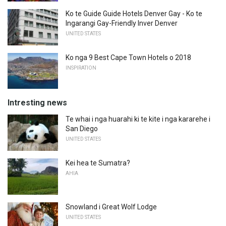
Ko te Guide Guide Hotels Denver Gay - Ko te
Ingarangi Gay-Friendly Inver Denver
UNITED STATES
Ko nga 9 Best Cape Town Hotels o 2018
INSPIRATION
Intresting news
Te whai i nga huarahi ki te kite i nga kararehe i
San Diego
UNITED STATES
Kei hea te Sumatra?
AHIA
Snowland i Great Wolf Lodge
UNITED STATES