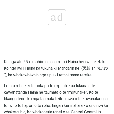
ad
Ko nga atu 55 e mohiotia ana i roto i Haina hei iwi taketake.
Ko nga iwi i Haina ka tukuna ki Mandarin hei (民族 | "
minzu
"), ka whakawhiwhia nga tipu ki tetahi mana rereke.
I etahi rohe kei te pokapū te rōpū iti, kua tukuna e te
kāwanatanga Haina he taumata o te "motuhake". Ko te
tikanga tenei ko nga taumata teitei rawa o te kawanatanga i
te iwi o te hapori o te rohe. Engari kia mahara ko enei iwi ka
whakatauhia, ka whakaaetia ranei e te Central Central in