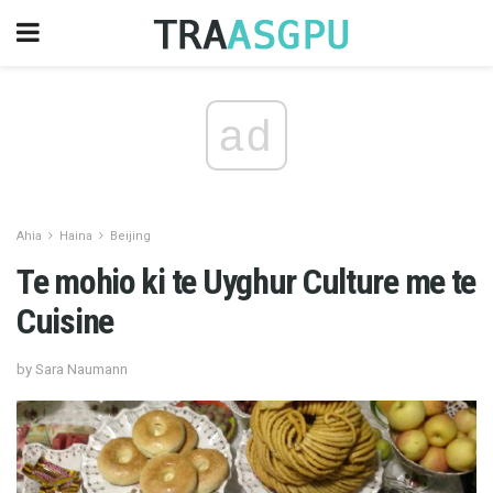
ad
Ahia
Haina
Beijing
Te mohio ki te Uyghur Culture me te
Cuisine
by Sara Naumann