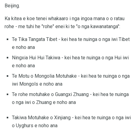
Beijing.
Ka kitea e koe tenei whakaaro i nga ingoa mana o o ratau
rohe - me tuhi he "rohe" enei ki te "o nga kawanatanga":
Te Tika Tangata Tibet - kei hea te nuinga o nga iwi Tibet
e noho ana
Ningxia Hui Hui Takiwa - kei hea te nuinga o nga Hui iwi
e noho ana
Te Motu o Mongolia Motuhake - kei hea te nuinga o nga
iwi Mongols e noho ana
Te rohe motuhake o Guangxi Zhuang - kei hea te nuinga
o nga iwi o Zhuang e noho ana
Takiwa Motuhake o Xinjiang - kei hea te nuinga o nga iwi
o Uyghurs e noho ana