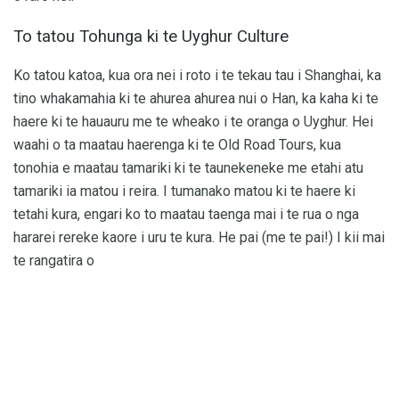
To tatou Tohunga ki te Uyghur Culture
Ko tatou katoa, kua ora nei i roto i te tekau tau i Shanghai, ka
tino whakamahia ki te ahurea ahurea nui o Han, ka kaha ki te
haere ki te hauauru me te wheako i te oranga o Uyghur. Hei
waahi o ta maatau haerenga ki te Old Road Tours, kua
tonohia e maatau tamariki ki te taunekeneke me etahi atu
tamariki ia matou i reira. I tumanako matou ki te haere ki
tetahi kura, engari ko to maatau taenga mai i te rua o nga
hararei rereke kaore i uru te kura. He pai (me te pai!) I kii mai
te rangatira o