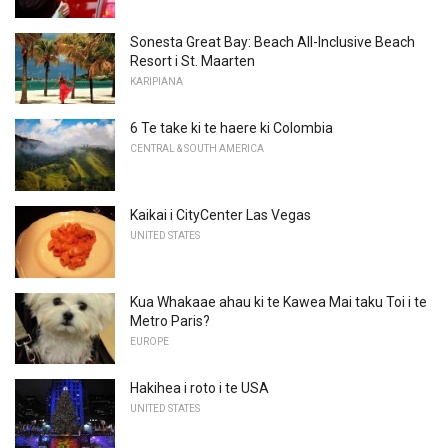
Sonesta Great Bay: Beach All-Inclusive Beach
Resort i St. Maarten
KARIPIANA
6 Te take ki te haere ki Colombia
CENTRAL & SOUTH AMERICA
Kaikai i CityCenter Las Vegas
UNITED STATES
Kua Whakaae ahau ki te Kawea Mai taku Toi i te
Metro Paris?
EUROPE
Hakihea i roto i te USA
UNITED STATES