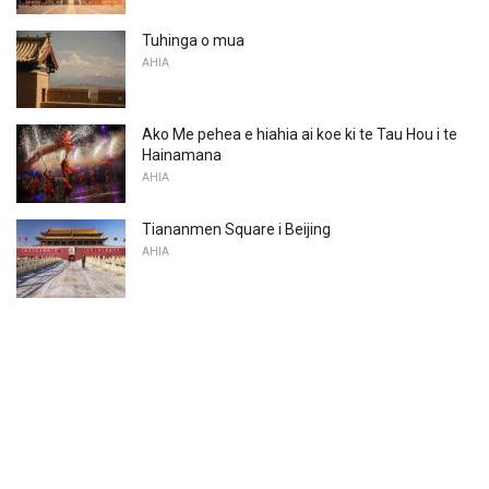
Tuhinga o mua
AHIA
Ako Me pehea e hiahia ai koe ki te Tau Hou i te
Hainamana
AHIA
Tiananmen Square i Beijing
AHIA