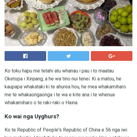
Ko toku hapu me tetahi atu whanau i pau i to maatau
Oketopa i Xinjiang, a he wa tino nui tenei. Ki a matou, he
kaupapa whakataki ki te ahurea hou, he mea whakamiharo
me te whakaongaonga i te wa e kite ana i te whenua
whakamiharo o te raki-raki o Haina.
Ko wai nga Uyghurs?
Ko te Republic of People's Republic of China e 56 nga iwi