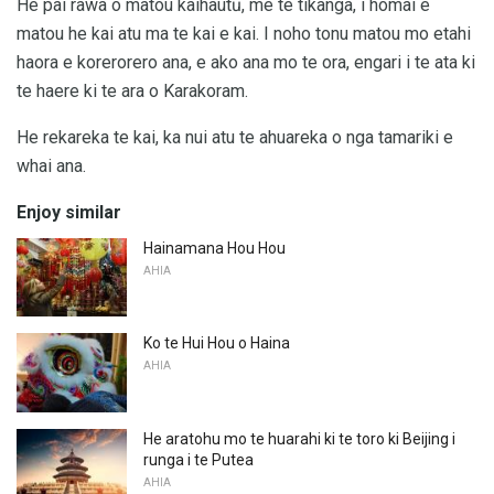
He pai rawa o matou kaihautū, me te tikanga, i homai e
matou he kai atu ma te kai e kai. I noho tonu matou mo etahi
haora e korerorero ana, e ako ana mo te ora, engari i te ata ki
te haere ki te ara o Karakoram.
He rekareka te kai, ka nui atu te ahuareka o nga tamariki e
whai ana.
Enjoy similar
Hainamana Hou Hou
AHIA
Ko te Hui Hou o Haina
AHIA
He aratohu mo te huarahi ki te toro ki Beijing i
runga i te Putea
AHIA