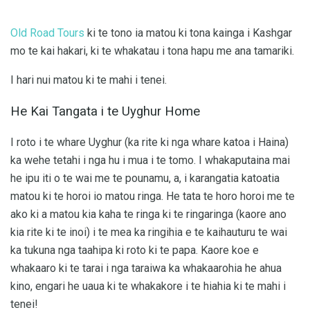
Old Road Tours
ki te tono ia matou ki tona kainga i Kashgar
mo te kai hakari, ki te whakatau i tona hapu me ana tamariki.
I hari nui matou ki te mahi i tenei.
He Kai Tangata i te Uyghur Home
I roto i te whare Uyghur (ka rite ki nga whare katoa i Haina)
ka wehe tetahi i nga hu i mua i te tomo. I whakaputaina mai
he ipu iti o te wai me te pounamu, a, i karangatia katoatia
matou ki te horoi io matou ringa. He tata te horo horoi me te
ako ki a matou kia kaha te ringa ki te ringaringa (kaore ano
kia rite ki te inoi) i te mea ka ringihia e te kaihauturu te wai
ka tukuna nga taahipa ki roto ki te papa. Kaore koe e
whakaaro ki te tarai i nga taraiwa ka whakaarohia he ahua
kino, engari he uaua ki te whakakore i te hiahia ki te mahi i
tenei!