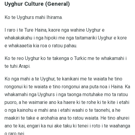
Uyghur Culture (General)
Ko te Uyghurs mahi Ihirama.
I raro i te Ture Haina, kaore nga wahine Uyghur e
whakakakahu i nga hipoki me nga taitamariki Uyghur e kore
e whakaaetia kia roa o ratou pahau.
Ko te reo Uyghur ko te takenga o Turkic me te whakamahi i
te tuhi Arapi.
Ko nga mahi a te Uyghur, te kanikani me te waiata he tino
rongonui ki te waiata e tino rongonui ana puta noa i Haina. Ka
whakamahi nga Uyghurs i nga taonga motuhake mo ta ratou
puoro, a he waimarie ano ka haere ki te rohe ki te kite i etahi
o nga kainohu e mahi ana i etahi waahi o te taonehi, a he
maakiri te take e arohahia ana to ratou waiata. He tino ahurei
ano te kai, engari ka nui ake taku ki tenei i roto i te waahanga
o raro nei.