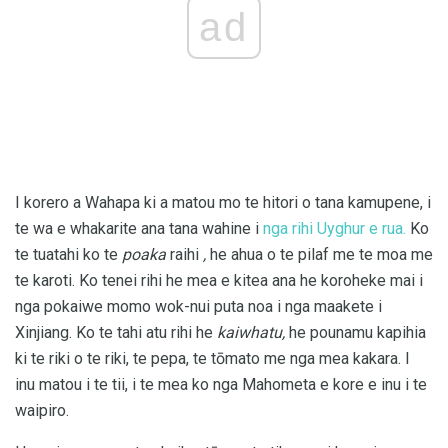
ad
I korero a Wahapa ki a matou mo te hitori o tana kamupene, i
te wa e whakarite ana tana wahine i
nga rihi Uyghur e rua.
Ko
te tuatahi ko te
poaka
raihi
,
he ahua o te pilaf me te moa me
te karoti. Ko tenei rihi he mea e kitea ana he koroheke mai i
nga pokaiwe momo wok-nui puta noa i nga maakete i
Xinjiang. Ko te tahi atu rihi he
kaiwhatu,
he pounamu kapihia
ki te riki o te riki, te pepa, te tōmato me nga mea kakara. I
inu matou i te tii, i te mea ko nga Mahometa e kore e inu i te
waipiro.