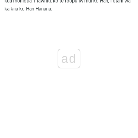
kua mohiotia. I tawhiti, ko te roopu iwi nui ko Han, i etahi wa
ka kiia ko Han Hanana.
ad