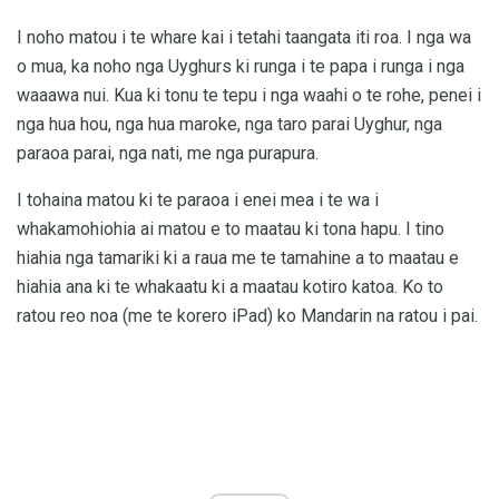
I noho matou i te whare kai i tetahi taangata iti roa. I nga wa
o mua, ka noho nga Uyghurs ki runga i te papa i runga i nga
waaawa nui. Kua ki tonu te tepu i nga waahi o te rohe, penei i
nga hua hou, nga hua maroke, nga taro parai Uyghur, nga
paraoa parai, nga nati, me nga purapura.
I tohaina matou ki te paraoa i enei mea i te wa i
whakamohiohia ai matou e to maatau ki tona hapu. I tino
hiahia nga tamariki ki a raua me te tamahine a to maatau e
hiahia ana ki te whakaatu ki a maatau kotiro katoa. Ko to
ratou reo noa (me te korero iPad) ko Mandarin na ratou i pai.