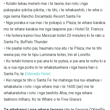
• Kotahi tekau meneti mai i te taone, kei roto i nga
pukepuke-pikitia-pikitia, i te tihi, i te whakawhiti, i te wha o
nga raima Rancho Encantado Resort Santa Fe
• Nga poraka e rua mai i te pokapū o Plaza, te whare karakia
mo te whare karakia me nga taapene pai i Hotel St. Francis
• He hotera kainoi hou Mexican hotel 20 minutes ki te raki o
Santa Fe, Buffalo Thunder
• He paatai ​​noho pai, haumaru noa atu i te Plaza, me te tihi
waina pai, me te tipu Luminaria teitei, Inn at Loretto
• Ko tetahi hotera e pai ana ki te putea, e pai ana te noho ki a
ia, e rua nga poiho ki te whakatuwhera i nga haora hari o
Santa Fe, te
Eldorado Hotel
• Kei runga te tihi o Santa Fe: he mahinga toa nui-ataahua i
whakaturia i roto i nga whare mai i te 1600 (ae) me te
whakaratohia i roto i nga tawhito Ahia, me nga whare
taahioro mīharo, Ko te Whare o te Five Graces
Te whakanui i nga whare taonga
rite te Georgia O'Keeffe