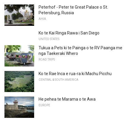
Peterhof - Peter te Great Palace o St.
Petersburg, Russia
AHIA
Ko te Kai Ringa Rawa i San Diego
UNITED STATES
Tukua a Pets ki te Painga o te RV Paanga me
nga Taekeraki Whero
ROAD TRIPS
Ko te Rae Inca e rua-ra ki Machu Picchu
CENTRAL & SOUTH AMERICA
He pehea te Marama o te Awa
EUROPE