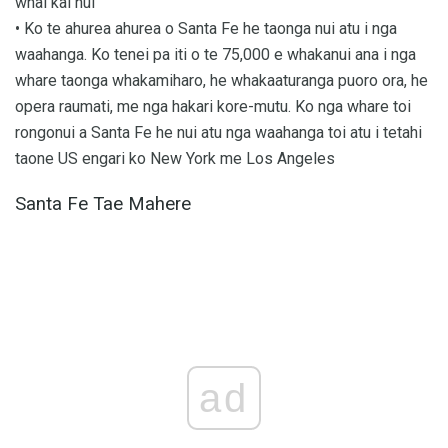
whai kai nui
• Ko te ahurea ahurea o Santa Fe he taonga nui atu i nga
waahanga. Ko tenei pa iti o te 75,000 e whakanui ana i nga
whare taonga whakamiharo, he whakaaturanga puoro ora, he
opera raumati, me nga hakari kore-mutu. Ko nga whare toi
rongonui a Santa Fe he nui atu nga waahanga toi atu i tetahi
taone US engari ko New York me Los Angeles
Santa Fe Tae Mahere
ad