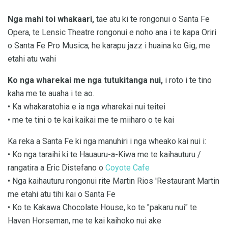
Nga mahi toi whakaari,
tae atu ki te rongonui o Santa Fe
Opera, te Lensic Theatre rongonui e noho ana i te kapa Oriri
o Santa Fe Pro Musica; he karapu jazz i huaina ko Gig, me
etahi atu wahi
Ko nga wharekai me nga tutukitanga nui,
i roto i te tino
kaha me te auaha i te ao.
• Ka whakaratohia e ia nga wharekai nui teitei
• me te tini o te kai kaikai me te miiharo o te kai
Ka reka a Santa Fe ki nga manuhiri i nga wheako kai nui i:
• Ko nga taraihi ki te Hauauru-a-Kiwa me te kaihauturu /
rangatira a Eric Distefano o
Coyote Cafe
• Nga kaihauturu rongonui rite Martin Rios 'Restaurant Martin
me etahi atu tihi kai o Santa Fe
• Ko te Kakawa Chocolate House, ko te "pakaru nui" te
Haven Horseman, me te kai kaihoko nui ake