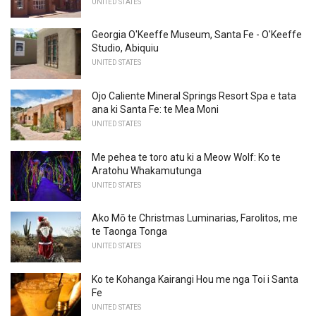
UNITED STATES
Georgia O'Keeffe Museum, Santa Fe - O'Keeffe
Studio, Abiquiu
UNITED STATES
Ojo Caliente Mineral Springs Resort Spa e tata
ana ki Santa Fe: te Mea Moni
UNITED STATES
Me pehea te toro atu ki a Meow Wolf: Ko te
Aratohu Whakamutunga
UNITED STATES
Ako Mō te Christmas Luminarias, Farolitos, me
te Taonga Tonga
UNITED STATES
Ko te Kohanga Kairangi Hou me nga Toi i Santa
Fe
UNITED STATES