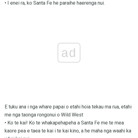
• I enei ra, ko Santa Fe he paraihe haerenga nui.
ad
E tuku ana i nga whare papai o etahi hoia tekau ma rua, etahi
me nga taonga rongonui o Wild West
• Ko te kai! Ko te whakapehapeha a Santa Fe me te mea
kaore pea e taea te kai i te kai kino, a he maha nga waahi ka