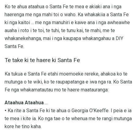
Ko te ahua ataahua o Santa Fe te mea e akiaki ana i nga
haerenga me nga mahi toi o waho. Ka whakakiia a Santa Fe
ki nga kaitoi ... me nga manuhiri e kawe ana i nga awheawhe
auaha i roto i te toi, te tuhi, te tunu kai, te mahi, me te
whakanekehanga, mai i nga kaupapa whakangahau a DIY
Santa Fe.
Te take ki te haere ki Santa Fe
Ka tukua e Santa Fe etahi moemoeke rereke, ahakoa ko te
mutunga o te wiki, ko te raupapatanga e iwa nga ra. Ko Santa
Fe nga whakamatautau mo te haere maatauranga:
Ataahua Ataahua
...
•
Ka rite a Santa Fe ki te ahua o Georgia O'Keeffe. I peia e ia
te mea i kite ia. Ko nga tae o te whenua me te rangi mutunga
kore he tino kaha.