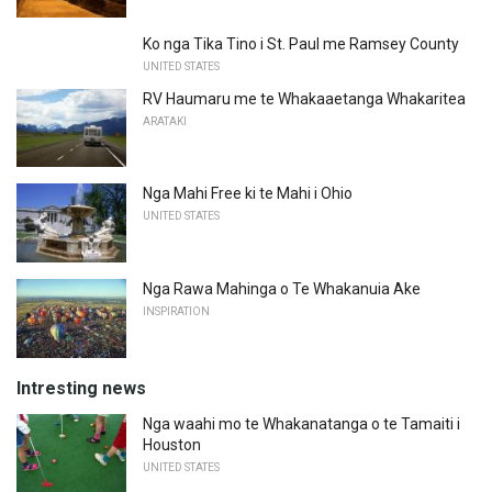
Ko nga Tika Tino i St. Paul me Ramsey County
UNITED STATES
RV Haumaru me te Whakaaetanga Whakaritea
ARATAKI
Nga Mahi Free ki te Mahi i Ohio
UNITED STATES
Nga Rawa Mahinga o Te Whakanuia Ake
INSPIRATION
Intresting news
Nga waahi mo te Whakanatanga o te Tamaiti i
Houston
UNITED STATES