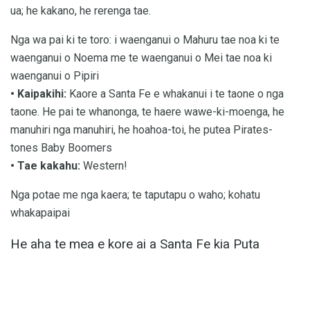
ua; he kakano, he rerenga tae.
Nga wa pai ki te toro: i waenganui o Mahuru tae noa ki te
waenganui o Noema me te waenganui o Mei tae noa ki
waenganui o Pipiri
• Kaipakihi:
Kaore a Santa Fe e whakanui i te taone o nga
taone. He pai te whanonga, te haere wawe-ki-moenga, he
manuhiri nga manuhiri, he hoahoa-toi, he putea Pirates-
tones Baby Boomers
• Tae kakahu:
Western!
Nga potae me nga kaera; te taputapu o waho; kohatu
whakapaipai
He aha te mea e kore ai a Santa Fe kia Puta