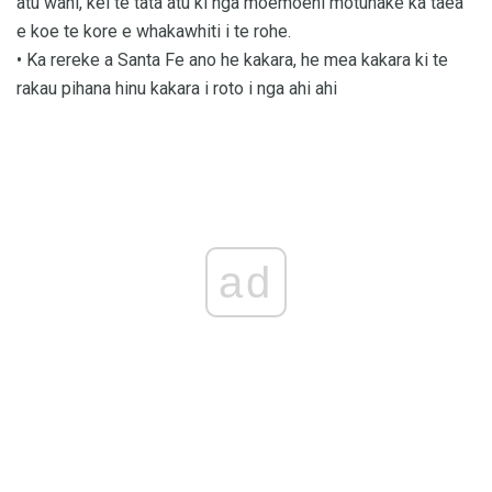
atu wahi, kei te tata atu ki nga moemoehi motuhake ka taea
e koe te kore e whakawhiti i te rohe.
• Ka rereke a Santa Fe ano he kakara, he mea kakara ki te
rakau pihana hinu kakara i roto i nga ahi ahi
ad