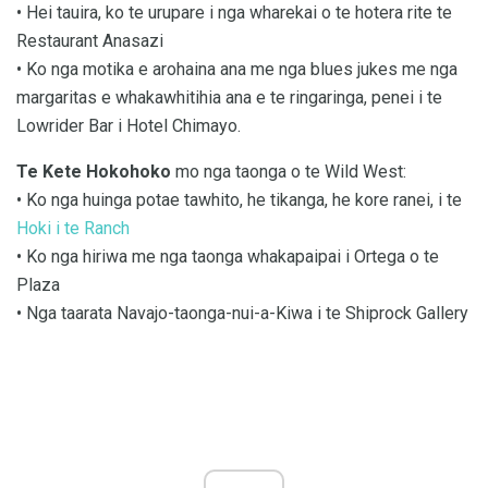
• Hei tauira, ko te urupare i nga wharekai o te hotera rite te
Restaurant Anasazi
• Ko nga motika e arohaina ana me nga blues jukes me nga
margaritas e whakawhitihia ana e te ringaringa, penei i te
Lowrider Bar i Hotel Chimayo.
Te Kete Hokohoko
mo nga taonga o te Wild West:
• Ko nga huinga potae tawhito, he tikanga, he kore ranei, i te
Hoki i te Ranch
• Ko nga hiriwa me nga taonga whakapaipai i Ortega o te
Plaza
• Nga taarata Navajo-taonga-nui-a-Kiwa i te Shiprock Gallery