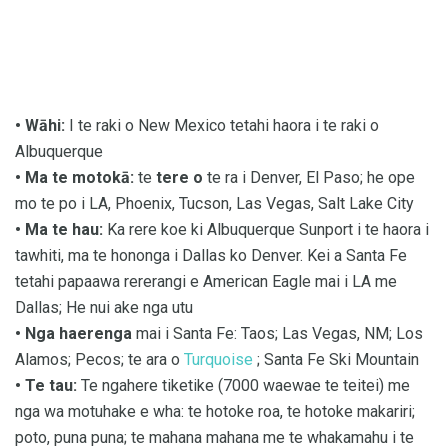
• Wāhi:
I te raki o New Mexico tetahi haora i te raki o
Albuquerque
• Ma te motokā:
te
tere o
te ra i Denver, El Paso; he ope
mo te po i LA, Phoenix, Tucson, Las Vegas, Salt Lake City
• Ma te hau:
Ka rere koe ki Albuquerque Sunport i te haora i
tawhiti, ma te hononga i Dallas ko Denver. Kei a Santa Fe
tetahi papaawa rererangi e American Eagle mai i LA me
Dallas; He nui ake nga utu
• Nga haerenga
mai i Santa Fe: Taos; Las Vegas, NM; Los
Alamos; Pecos; te ara o
Turquoise
; Santa Fe Ski Mountain
• Te tau:
Te ngahere tiketike (7000 waewae te teitei) me
nga wa motuhake e wha: te hotoke roa, te hotoke makariri;
poto, puna puna; te mahana mahana me te whakamahu i te