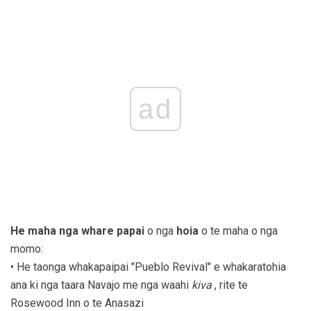
ad
He maha nga whare papai
o nga
hoia
o te maha o nga
momo:
• He taonga whakapaipai "Pueblo Revival" e whakaratohia
ana ki nga taara Navajo me nga waahi
kiva
, rite te
Rosewood Inn o te Anasazi