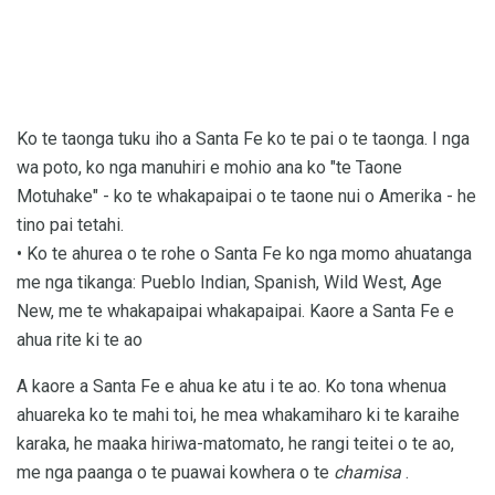
Ko te taonga tuku iho a Santa Fe ko te pai o te taonga. I nga
wa poto, ko nga manuhiri e mohio ana ko "te Taone
Motuhake" - ko te whakapaipai o te taone nui o Amerika - he
tino pai tetahi.
• Ko te ahurea o te rohe o Santa Fe ko nga momo ahuatanga
me nga tikanga: Pueblo Indian, Spanish, Wild West, Age
New, me te whakapaipai whakapaipai. Kaore a Santa Fe e
ahua rite ki te ao
A kaore a Santa Fe e ahua ke atu i te ao. Ko tona whenua
ahuareka ko te mahi toi, he mea whakamiharo ki te karaihe
karaka, he maaka hiriwa-matomato, he rangi teitei o te ao,
me nga paanga o te puawai kowhera o te
chamisa
.