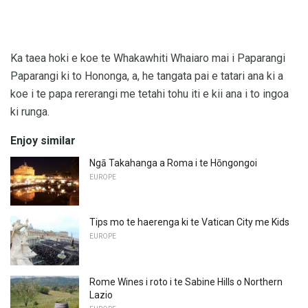
Ka taea hoki e koe te Whakawhiti Whaiaro mai i Paparangi
Paparangi ki to Hononga, a, he tangata pai e tatari ana ki a
koe i te papa rererangi me tetahi tohu iti e kii ana i to ingoa
ki runga.
Enjoy similar
Ngā Takahanga a Roma i te Hōngongoi
EUROPE
Tips mo te haerenga ki te Vatican City me Kids
EUROPE
Rome Wines i roto i te Sabine Hills o Northern
Lazio