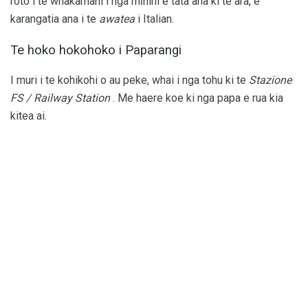
roto i te whakamahi i nga mīhini e tata ana ki te ara, e
karangatia ana i te
awatea
i Italian.
Te hoko hokohoko i Paparangi
I muri i te kohikohi o au peke, whai i nga tohu ki te
Stazione
FS / Railway Station
. Me haere koe ki nga papa e rua kia
kitea ai.