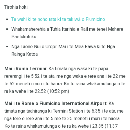
Tirohia hoki:
Te wahi ki te noho tata ki te takiwā o Fiumicino
Whakamaherehia a Tuhia Itarihia e Rail me tenei Mahere
Paetukutuku
Nga Taone Nui o Uropi: Mai i te Mea Rawa ki te Nga
Rainga Katoa
Mai i Roma Termini:
Ka timata nga waka ki te papa
rererangi i te 5:52 i te ata, me nga waka e rere ana i te 22 me
te 52 meneti i muri i te haora. Ko te raina whakamutunga o te
ra ka wehe i te 22.52 (10:52 pm)
Mai i te Rome o Fiumicino International Airport:
Ka
timata nga taahiranga ki Termini Station i te 6:35 i te ata, me
nga tere e rere ana i te 5 me te 35 meneti i muri i te haora.
Ko te raina whakamutunga o te ra ka wehe i 23.35 (11:37