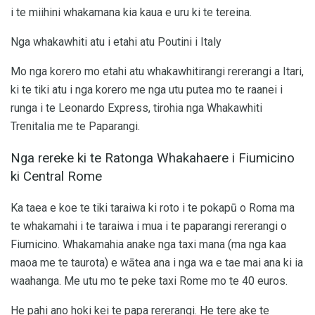
i te miihini whakamana kia kaua e uru ki te tereina.
Nga whakawhiti atu i etahi atu Poutini i Italy
Mo nga korero mo etahi atu whakawhitirangi rererangi a Itari,
ki te tiki atu i nga korero me nga utu putea mo te raanei i
runga i te Leonardo Express, tirohia nga Whakawhiti
Trenitalia me te Paparangi.
Nga rereke ki te Ratonga Whakahaere i Fiumicino
ki Central Rome
Ka taea e koe te tiki taraiwa ki roto i te pokapū o Roma ma
te whakamahi i te taraiwa i mua i te paparangi rererangi o
Fiumicino. Whakamahia anake nga taxi mana (ma nga kaa
maoa me te taurota) e wātea ana i nga wa e tae mai ana ki ia
waahanga. Me utu mo te peke taxi Rome mo te 40 euros.
He pahi ano hoki kei te papa rererangi. He tere ake te