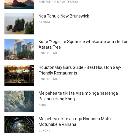
AHITEREIRIA ME AOTEAROA
Nga Tohu o New Brunswick
KANATA
Ko te 'Yoga i te Square' e whakarato ana i te Toi
Ataata Free
UNITED STATES
Houston Gay Bars Guide - Best Houston Gay-
Friendly Restaurants
UNITED STATES
Me pehea te tiki i te Visa mo nga haerenga
Pakihi ki Hong Kong
AHIA
Me pehea e kite ai i nga Hononga Motu
Motuhake a Rānana
EUROPE