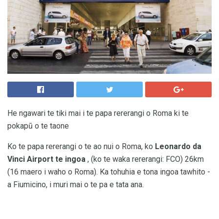
He ngawari te tiki mai i te papa rererangi o Roma ki te
pokapū o te taone
Ko te papa rererangi o te ao nui o Roma, ko
Leonardo da
Vinci Airport te ingoa
, (ko te waka rererangi: FCO) 26km
(16 maero i waho o Roma). Ka tohuhia e tona ingoa tawhito -
a Fiumicino, i muri mai o te pa e tata ana.