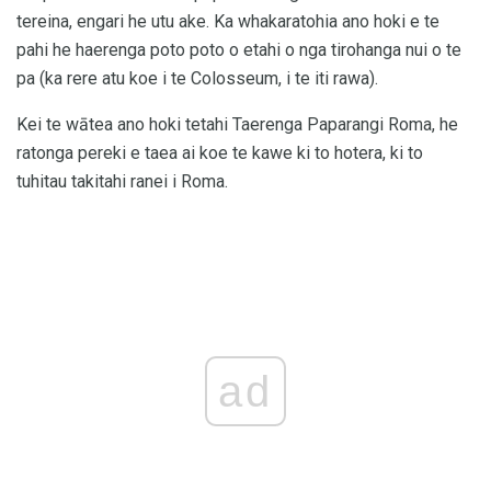
tereina, engari he utu ake. Ka whakaratohia ano hoki e te
pahi he haerenga poto poto o etahi o nga tirohanga nui o te
pa (ka rere atu koe i te Colosseum, i te iti rawa).
Kei te wātea ano hoki tetahi Taerenga Paparangi Roma, he
ratonga pereki e taea ai koe te kawe ki to hotera, ki to
tuhitau takitahi ranei i Roma.
ad