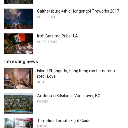
Gaithersburg 4th o Hōngongoi Fireworks 2017
UNITED STATES
Irish Bars me Pubs i LA
UNITED STATES
Intresting news
Island Shangri-la, Hong Kong mo te marena i
roto i Love
AHIA
Aratohu ki Kitsilano i Vancouver, BC
KANATA
Tomatina Tomato Fight Guide
EUROPE