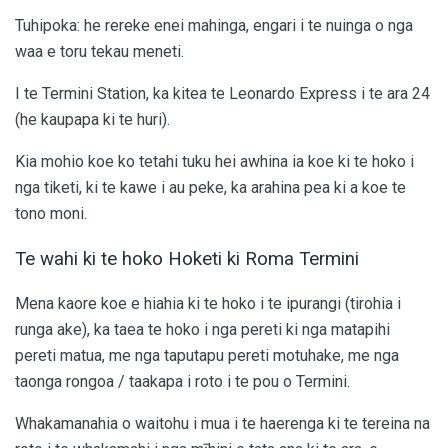
Tuhipoka: he rereke enei mahinga, engari i te nuinga o nga
waa e toru tekau meneti.
I te Termini Station, ka kitea te Leonardo Express i te ara 24
(he kaupapa ki te huri).
Kia mohio koe ko tetahi tuku hei awhina ia koe ki te hoko i
nga tiketi, ki te kawe i au peke, ka arahina pea ki a koe te
tono moni.
Te wahi ki te hoko Hoketi ki Roma Termini
Mena kaore koe e hiahia ki te hoko i te ipurangi (tirohia i
runga ake), ka taea te hoko i nga pereti ki nga matapihi
pereti matua, me nga taputapu pereti motuhake, me nga
taonga rongoa / taakapa i roto i te pou o Termini.
Whakamanahia o waitohu i mua i te haerenga ki te tereina na