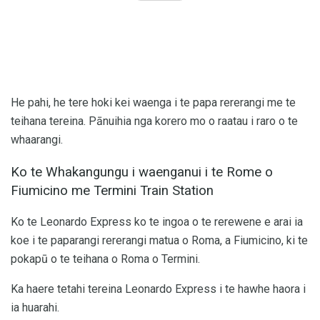
He pahi, he tere hoki kei waenga i te papa rererangi me te
teihana tereina. Pānuihia nga korero mo o raatau i raro o te
whaarangi.
Ko te Whakangungu i waenganui i te Rome o
Fiumicino me Termini Train Station
Ko te Leonardo Express ko te ingoa o te rerewene e arai ia
koe i te paparangi rererangi matua o Roma, a Fiumicino, ki te
pokapū o te teihana o Roma o Termini.
Ka haere tetahi tereina Leonardo Express i te hawhe haora i
ia huarahi.