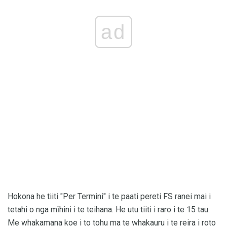
ad
Hokona he tiiti "Per Termini" i te paati pereti FS ranei mai i
tetahi o nga mīhini i te teihana. He utu tiiti i raro i te 15 tau.
Me whakamana koe i to tohu ma te whakauru i te reira i roto