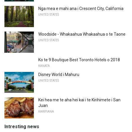
Nga mea e mahi ana i Crescent City, California
UNITED STATES
Woodside - Whakaahua Whakaahua o te Taone
UNITED STATES
Ko te 9 Boutique Best Toronto Hotels o 2018
KANATA
Disney World i Mahuru
UNITED STATES
Kei hea me te aha hei kai i te Kirihimete i San
Juan
KARIPIANA
Intresting news