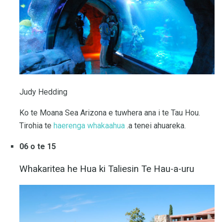
Judy Hedding
Ko te Moana Sea Arizona e tuwhera ana i te Tau Hou.
Tirohia te
haerenga whakaahua
.a tenei ahuareka.
06 o te 15
Whakaritea he Hua ki Taliesin Te Hau-a-uru