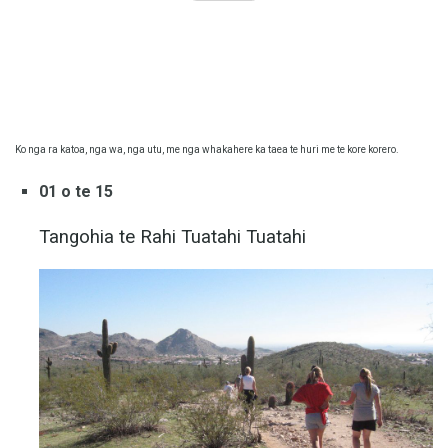
Ko nga ra katoa, nga wa, nga utu, me nga whakahere ka taea te huri me te kore korero.
01 o te 15
Tangohia te Rahi Tuatahi Tuatahi