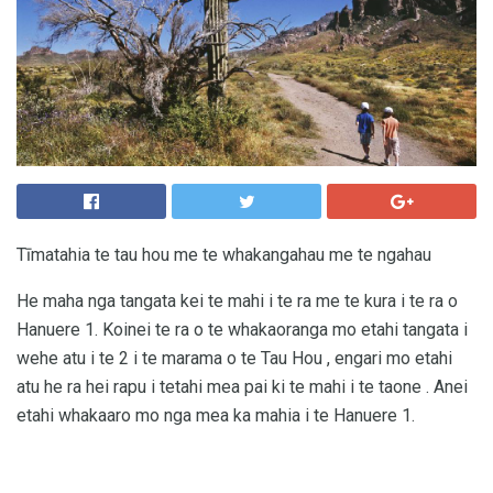
Tīmatahia te tau hou me te whakangahau me te ngahau
He maha nga tangata kei te mahi i te ra me te kura i te ra o
Hanuere 1. Koinei te ra o te whakaoranga mo etahi tangata i
wehe atu i te 2 i te marama o te Tau Hou , engari mo etahi
atu he ra hei rapu i tetahi mea pai ki te mahi i te taone . Anei
etahi whakaaro mo nga mea ka mahia i te Hanuere 1.