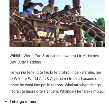
Wildlife World Zoo & Aquarium tuwhera i te Kirihimete
Day. Judy Hedding
He wa nui tenei o te tau ki te tirotiro i nga kararehe, me
te Wildlife World Zoo & Aquarium i te taha hauauru o te
taone he wahi tino pai ki te rohe. Whakatūwheratia nga
haora i te haora o te Hānuere. Whangaia he taraka mo au!
Tuhinga o mua