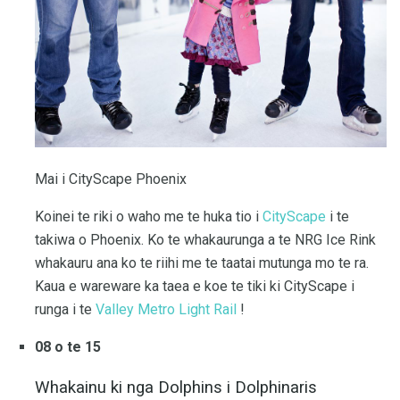
Mai i CityScape Phoenix
Koinei te riki o waho me te huka tio i
CityScape
i te
takiwa o Phoenix. Ko te whakaurunga a te NRG Ice Rink
whakauru ana ko te riihi me te taatai ​​mutunga mo te ra.
Kaua e wareware ka taea e koe te tiki ki CityScape i
runga i te
Valley Metro Light Rail
!
08 o te 15
Whakainu ki nga Dolphins i Dolphinaris