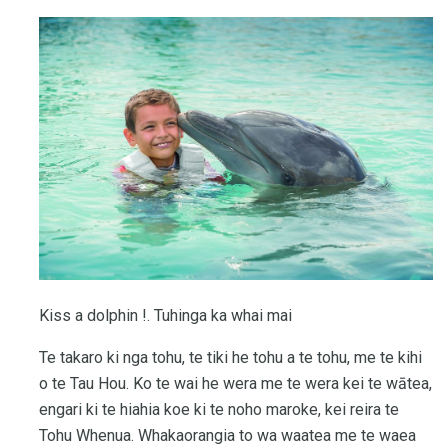
Kiss a dolphin !. Tuhinga ka whai mai
Te takaro ki nga tohu, te tiki he tohu a te tohu, me te kihi
o te Tau Hou. Ko te wai he wera me te wera kei te wātea,
engari ki te hiahia koe ki te noho maroke, kei reira te
Tohu Whenua. Whakaorangia to wa waatea me te waea