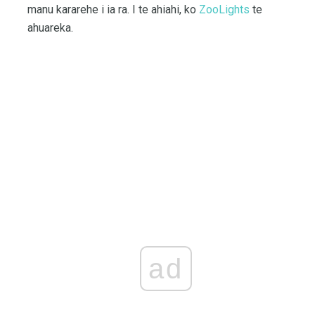
manu kararehe i ia ra. I te ahiahi, ko
ZooLights
te
ahuareka.
ad