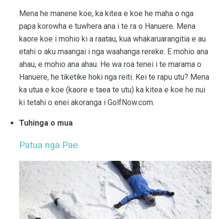
Mena he manene koe, ka kitea e koe he maha o nga
papa korowha e tuwhera ana i te ra o Hanuere. Mena
kaore koe i mohio ki a raatau, kua whakaruarangitia e au
etahi o aku maangai i nga waahanga rereke. E mohio ana
ahau, e mohio ana ahau. He wa roa tenei i te marama o
Hanuere, he tiketike hoki nga reiti. Kei te rapu utu? Mena
ka utua e koe (kaore e taea te utu) ka kitea e koe he nui
ki tetahi o enei akoranga i GolfNow.com.
Tuhinga o mua
Patua nga Pae