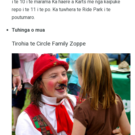
i te 10 i te marama Ka haere a Karts me nga kaipuke
repo i te 11 i te po. Ka tuwhera te Ride Park i te
poutumaro.
Tuhinga o mua
Tirohia te Circle Family Zoppe