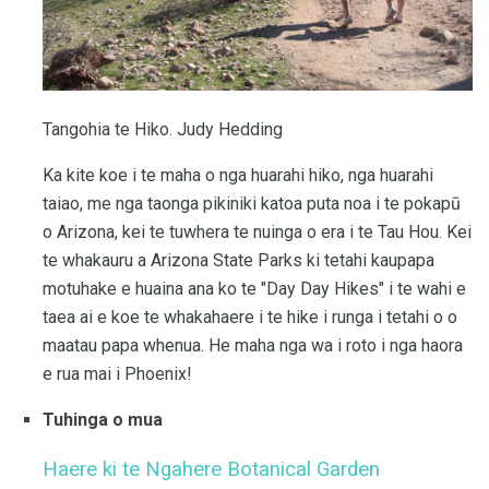
Tangohia te Hiko. Judy Hedding
Ka kite koe i te maha o nga huarahi hiko, nga huarahi
taiao, me nga taonga pikiniki katoa puta noa i te pokapū
o Arizona, kei te tuwhera te nuinga o era i te Tau Hou. Kei
te whakauru a Arizona State Parks ki tetahi kaupapa
motuhake e huaina ana ko te "Day Day Hikes" i te wahi e
taea ai e koe te whakahaere i te hike i runga i tetahi o o
maatau papa whenua. He maha nga wa i roto i nga haora
e rua mai i Phoenix!
Tuhinga o mua
Haere ki te Ngahere Botanical Garden