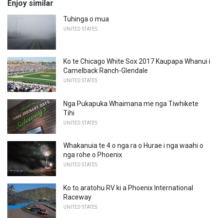
Enjoy similar
Tuhinga o mua
UNITED STATES
Ko te Chicago White Sox 2017 Kaupapa Whanui i
Camelback Ranch-Glendale
UNITED STATES
Nga Pukapuka Whaimana me nga Tiwhikete
Tihi
UNITED STATES
Whakanuia te 4 o nga ra o Hurae i nga waahi o
nga rohe o Phoenix
UNITED STATES
Ko to aratohu RV ki a Phoenix International
Raceway
UNITED STATES