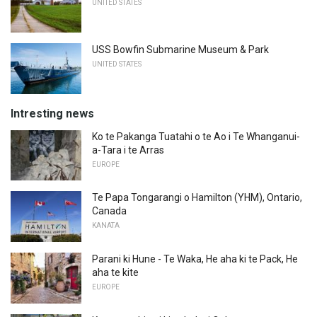
UNITED STATES
USS Bowfin Submarine Museum & Park
UNITED STATES
Intresting news
Ko te Pakanga Tuatahi o te Ao i Te Whanganui-
a-Tara i te Arras
EUROPE
Te Papa Tongarangi o Hamilton (YHM), Ontario,
Canada
KANATA
Parani ki Hune - Te Waka, He aha ki te Pack, He
aha te kite
EUROPE