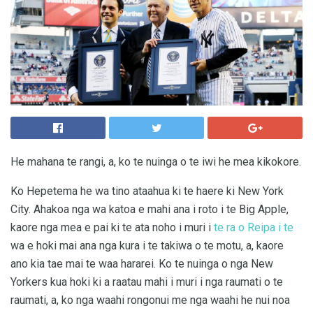
He mahana te rangi, a, ko te nuinga o te iwi he mea kikokore.
Ko Hepetema he wa tino ataahua ki te haere ki New York
City. Ahakoa nga wa katoa e mahi ana i roto i te Big Apple,
kaore nga mea e pai ki te ata noho i muri i
te ra o Reipa i te
wa e hoki mai ana nga kura i te takiwa o te motu, a, kaore
ano kia tae mai te waa hararei. Ko te nuinga o nga New
Yorkers kua hoki ki a raatau mahi i muri i nga raumati o te
raumati, a, ko nga waahi rongonui me nga waahi he nui noa