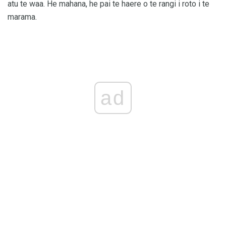
atu te waa. He mahana, he pai te haere o te rangi i roto i te
marama.
ad