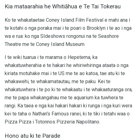
Kia mataarahia he Whitiāhua e Te Tai Tokerau
Ko te whakataetae Coney Island Film Festival e mahi ana i
te kotahi o nga poraka mai i te poari o Brooklyn i te ao i nga
wa e rua: ko nga SIdeshows rongonui na te Seashore
Theatre me te Coney Island Museum.
I te wiki tuarua i te marama o Hepetema, ka
whakatuwherahia e te hakari he whiriwhiringa ataata o nga
kiriata motuhake mai i te US me te ao katoa, tae atu ki te
whakawehi, te whakamatautau, me te paku. Kei te
whakatuwhera i te po ki te whakaatu i te whakaaturanga ora,
me te papa whakangahau me te aquarium ka tuwhera te
rangi. Ka taea e nga kai hakari hakari ki runga i nga kuri wera
kei te taha o Nathan's Famous ranei, ki te tiki i tetahi waa o
Pizza Pizza i Totonnos Pizzeria Napolitano.
Hono atu ki te Parade