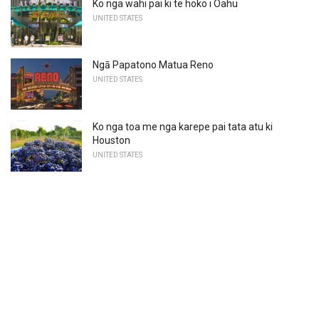
Ko nga wahi pai ki te hoko i Oahu
UNITED STATES
Ngā Papatono Matua Reno
UNITED STATES
Ko nga toa me nga karepe pai tata atu ki
Houston
UNITED STATES