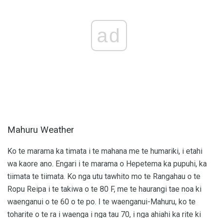
ad
Mahuru Weather
Ko te marama ka timata i te mahana me te humariki, i etahi
wa kaore ano. Engari i te marama o Hepetema ka pupuhi, ka
tiimata te tiimata. Ko nga utu tawhito mo te Rangahau o te
Ropu Reipa i te takiwa o te 80 F, me te haurangi tae noa ki
waenganui o te 60 o te po. I te waenganui-Mahuru, ko te
toharite o te ra i waenga i nga tau 70, i nga ahiahi ka rite ki