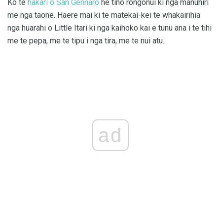
Ko te
hakari o San Gennaro
he tino rongonui ki nga manuhiri
me nga taone. Haere mai ki te matekai-kei te whakairihia
nga huarahi o Little Itari ki nga kaihoko kai e tunu ana i te tihi
me te pepa, me te tipu i nga tira, me te nui atu.
ad