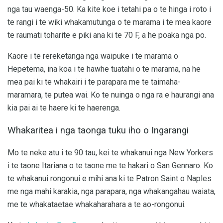
nga tau waenga-50. Ka kite koe i tetahi pa o te hinga i roto i
te rangi i te wiki whakamutunga o te marama i te mea kaore
te raumati toharite e piki ana ki te 70 F, a he poaka nga po.
Kaore i te rereketanga nga waipuke i te marama o
Hepetema, ina koa i te hawhe tuatahi o te marama, na he
mea pai ki te whakairi i te parapara me te taimaha-
maramara, te putea wai. Ko te nuinga o nga ra e haurangi ana
kia pai ai te haere ki te haerenga.
Whakaritea i nga taonga tuku iho o Ingarangi
Mo te neke atu i te 90 tau, kei te whakanui nga New Yorkers
i te taone Itariana o te taone me te hakari o San Gennaro. Ko
te whakanui rongonui e mihi ana ki te Patron Saint o Naples
me nga mahi karakia, nga parapara, nga whakangahau waiata,
me te whakataetae whakaharahara a te ao-rongonui.