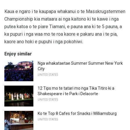
Kaua e ngaro i te kaupapa whakanui o te Masskrugstemmen
Championship kia mataara ai nga kaitono ki te kawe i nga
putea katoa o te piare Tiamani, e pauna ana ki te 5 pauna, a
ka pupuri i nga waa mo te roa kaore e pakaru ana i te pia,
kaore ano hoki e pupuhi i nga pokohiwi.
Enjoy similar
Nga whakataetae Summer Summer New York
City
UNITED STATES
12 Tips mo te tatari mo nga Tika Titiro ki a
Shakespeare i te Park i Delacorte
UNITED STATES
Ko te Top 8 Cafes for Snacks i Williamsburg
UNITED STATES