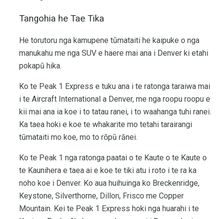
Tangohia he Tae Tika
He torutoru nga kamupene tūmataiti he kaipuke o nga
manukahu me nga SUV e haere mai ana i Denver ki etahi
pokapū hika.
Ko te Peak 1 Express e tuku ana i te ratonga taraiwa mai
i te Aircraft International a Denver, me nga roopu roopu e
kii mai ana ia koe i to tatau ranei, i to waahanga tuhi ranei.
Ka taea hoki e koe te whakarite mo tetahi tarairangi
tūmataiti mo koe, mo to rōpū rānei.
Ko te Peak 1 nga ratonga paatai ​​o te Kaute o te Kaute o
te Kaunihera e taea ai e koe te tiki atu i roto i te ra ka
noho koe i Denver. Ko aua huihuinga ko Breckenridge,
Keystone, Silverthorne, Dillon, Frisco me Copper
Mountain. Kei te Peak 1 Express hoki nga huarahi i te