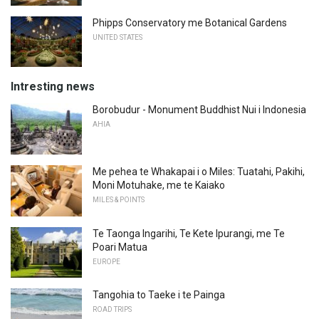
Phipps Conservatory me Botanical Gardens
UNITED STATES
Intresting news
Borobudur - Monument Buddhist Nui i Indonesia
AHIA
Me pehea te Whakapai i o Miles: Tuatahi, Pakihi,
Moni Motuhake, me te Kaiako
MILES & POINTS
Te Taonga Ingarihi, Te Kete Ipurangi, me Te
Poari Matua
EUROPE
Tangohia to Taeke i te Painga
ROAD TRIPS