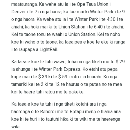
maatauranga. Ka wehe atu ia i te Ope Taua Union i
Denver i te 7 o nga haora, ka tae mai ki Winter Park i te 9
o nga haora. Ka wehe atu ia i te Winter Park i te 4:30 i te
ahiahi, ka hoki mai ki te Union Station i te 6:40 i te ahiahi.
Kei te taone tonu te waahi o Union Station. Kei te noho
koe ki waho o te taone, ka taea pea e koe te eke ki runga
i te raupapa a LightRail.
Ka taea e koe te tuhi wawe, tohaina nga tiketi mo te $ 29
ia ahunga i te Winter Park Express. Ko etahi atu pepa
kape mai i te $ 39 ki te $ 59 i roto i ia huarahi. Ko nga
tamariki kei te 2 ki te 12 te haurua o te putea no te mea
kei te haere tahi ratou me te pakeke.
Ka taea e koe te tuhi i nga tiketi kotahi-ara i nga
haerenga o te Rāhoroi me te Rātapu mēnā e hiahia ana
koe ki te huri i to tautuhi hika ki te wiki me te haerenga
wiki.