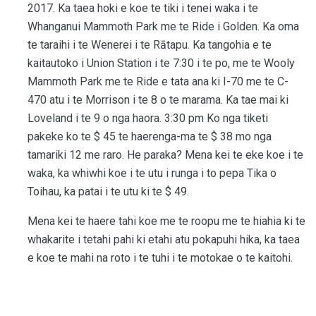
2017. Ka taea hoki e koe te tiki i tenei waka i te
Whanganui Mammoth Park me te Ride i Golden. Ka oma
te taraihi i te Wenerei i te Rātapu. Ka tangohia e te
kaitautoko i Union Station i te 7:30 i te po, me te Wooly
Mammoth Park me te Ride e tata ana ki I-70 me te C-
470 atu i te Morrison i te 8 o te marama. Ka tae mai ki
Loveland i te 9 o nga haora. 3:30 pm Ko nga tiketi
pakeke ko te $ 45 te haerenga-ma te $ 38 mo nga
tamariki 12 me raro. He paraka? Mena kei te eke koe i te
waka, ka whiwhi koe i te utu i runga i to pepa Tika o
Toihau, ka patai i te utu ki te $ 49.
Mena kei te haere tahi koe me te roopu me te hiahia ki te
whakarite i tetahi pahi ki etahi atu pokapuhi hika, ka taea
e koe te mahi na roto i te tuhi i te motokae o te kaitohi.