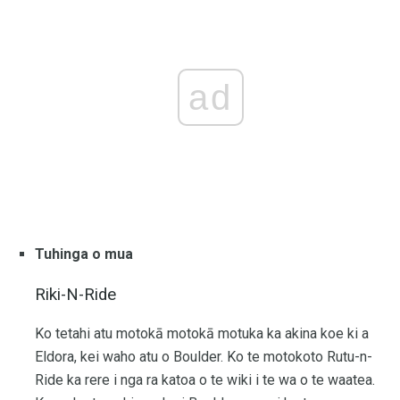
ad
Tuhinga o mua
Riki-N-Ride
Ko tetahi atu motokā motokā motuka ka akina koe ki a
Eldora, kei waho atu o Boulder. Ko te motokoto Rutu-n-
Ride ka rere i nga ra katoa o te wiki i te wa o te waatea.