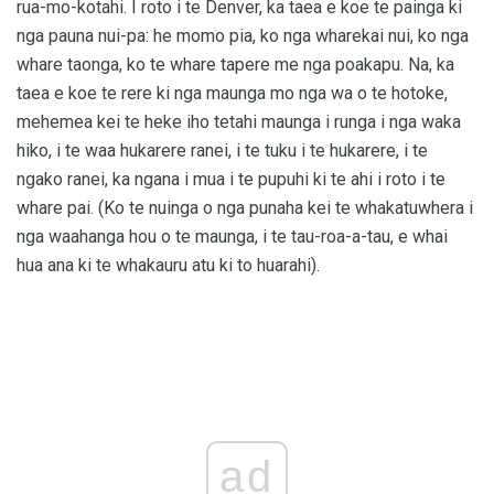
rua-mo-kotahi. I roto i te Denver, ka taea e koe te painga ki
nga pauna nui-pa: he momo pia, ko nga wharekai nui, ko nga
whare taonga, ko te whare tapere me nga poakapu. Na, ka
taea e koe te rere ki nga maunga mo nga wa o te hotoke,
mehemea kei te heke iho tetahi maunga i runga i nga waka
hiko, i te waa hukarere ranei, i te tuku i te hukarere, i te
ngako ranei, ka ngana i mua i te pupuhi ki te ahi i roto i te
whare pai. (Ko te nuinga o nga punaha kei te whakatuwhera i
nga waahanga hou o te maunga, i te tau-roa-a-tau, e whai
hua ana ki te whakauru atu ki to huarahi).
ad