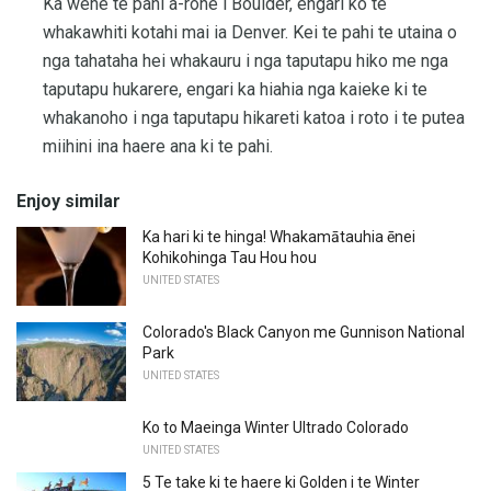
Ka wehe te pahi a-rohe i Boulder, engari ko te
whakawhiti kotahi mai ia Denver. Kei te pahi te utaina o
nga tahataha hei whakauru i nga taputapu hiko me nga
taputapu hukarere, engari ka hiahia nga kaieke ki te
whakanoho i nga taputapu hikareti katoa i roto i te putea
miihini ina haere ana ki te pahi.
Enjoy similar
Ka hari ki te hinga! Whakamātauhia ēnei
Kohikohinga Tau Hou hou
UNITED STATES
Colorado's Black Canyon me Gunnison National
Park
UNITED STATES
Ko to Maeinga Winter Ultrado Colorado
UNITED STATES
5 Te take ki te haere ki Golden i te Winter