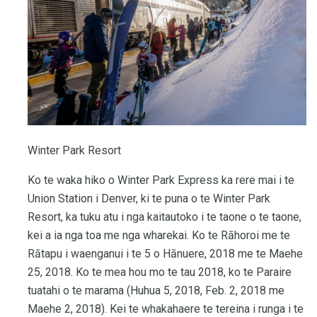
Winter Park Resort
Ko te waka hiko o Winter Park Express ka rere mai i te
Union Station i Denver, ki te puna o te Winter Park
Resort, ka tuku atu i nga kaitautoko i te taone o te taone,
kei a ia nga toa me nga wharekai. Ko te Rāhoroi me te
Rātapu i waenganui i te 5 o Hānuere, 2018 me te Maehe
25, 2018. Ko te mea hou mo te tau 2018, ko te Paraire
tuatahi o te marama (Huhua 5, 2018, Feb. 2, 2018 me
Maehe 2, 2018). Kei te whakahaere te tereina i runga i te