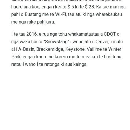
haere ana koe, engari kei te $ 5 ki te $ 28. Ka tae mai nga
pahi o Bustang me te Wi-Fi, tae atu ki nga wharekaukau
me nga rake pahikara.
I te tau 2016, e rua nga tohu whakamatautau a CDOT o
nga waka hou o "Snowstang" i wehe atu i Denver, i mutu
ai i A-Basin, Breckenridge, Keystone, Vail me te Winter
Park, engari kaore he korero mo te mea kei te huri tonu
ratou i waho i te ratonga ki aua kainga.