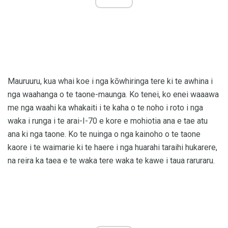
Mauruuru, kua whai koe i nga kōwhiringa tere ki te awhina i
nga waahanga o te taone-maunga. Ko tenei, ko enei waaawa
me nga waahi ka whakaiti i te kaha o te noho i roto i nga
waka i runga i te arai-I-70 e kore e mohiotia ana e tae atu
ana ki nga taone. Ko te nuinga o nga kainoho o te taone
kaore i te waimarie ki te haere i nga huarahi taraihi hukarere,
na reira ka taea e te waka tere waka te kawe i taua raruraru.