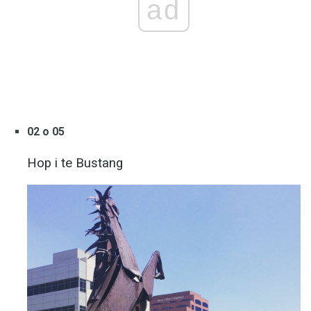
ad
02 o 05
Hop i te Bustang