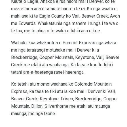
Kaute o Eagle. Ahakoa e rua haora mai i Denver, ko te
mea e taea ana e ratau te haere i te ra. Ko nga waahi e
mahi ana ki te Eagle County ko Vail, Beaver Creek, Avon
me Edwards. Whakatauhia nga mahere i runga i te wa o
te tau, me te ahua o te waka e tuhia ana e koe.
Waihoki, kua whakaritea e Summit Express nga whara
me nga tarairangi motuhake mai i Denver ki a
Breckenridge, Copper Mountain, Keystone, Vail, Beaver
Creek me etahi atu waahanga. Ka taea e koe te tuhi i
tetahi ara-a-haerenga ranei-haerenga.
Ko tetahi atu momo waahana ko Colorado Mountain
Express, ka taea te tiki atu ia koe mai i Denver ki Vail,
Beaver Creek, Keystone, Frisco, Breckenridge, Copper
Mountain, Dillon, Silverthorne me etahi atu maunga
maunga, me nga taone.