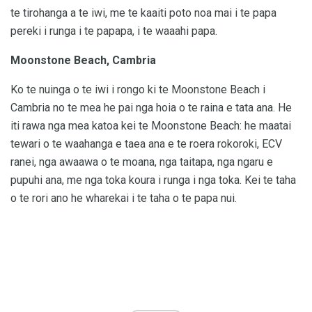
te tirohanga a te iwi, me te kaaiti poto noa mai i te papa
pereki i runga i te papapa, i te waaahi papa.
Moonstone Beach, Cambria
Ko te nuinga o te iwi i rongo ki te Moonstone Beach i
Cambria no te mea he pai nga hoia o te raina e tata ana. He
iti rawa nga mea katoa kei te Moonstone Beach: he maatai ​​
tewari o te waahanga e taea ana e te roera rokoroki, ECV
ranei, nga awaawa o te moana, nga taitapa, nga ngaru e
pupuhi ana, me nga toka koura i runga i nga toka. Kei te taha
o te rori ano he wharekai i te taha o te papa nui.