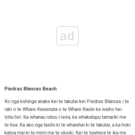
ad
Piedras Blancas Beach
Ko nga kohinga anake kei te takutai kei Piedras Blancas i te
raki o te Whare Kawenata o te Whare Kaute ka waiho hei
tohu hiri. Ka whanau ratou i reira, ka whakatupu tamariki me
te hoa. Ka ako nga taiohi ki te whawhai ki te takutai, a ka hoki
katoa mai ki te mimi me te okioki. Kei te tuwhera te ika mo