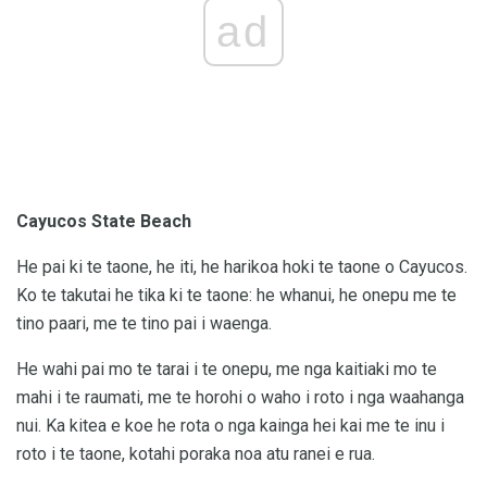
ad
Cayucos State Beach
He pai ki te taone, he iti, he harikoa hoki te taone o Cayucos.
Ko te takutai he tika ki te taone: he whanui, he onepu me te
tino paari, me te tino pai i waenga.
He wahi pai mo te tarai i te onepu, me nga kaitiaki mo te
mahi i te raumati, me te horohi o waho i roto i nga waahanga
nui. Ka kitea e koe he rota o nga kainga hei kai me te inu i
roto i te taone, kotahi poraka noa atu ranei e rua.