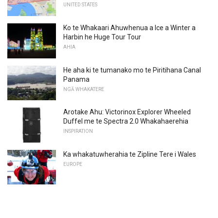
UNITED STATES
Ko te Whakaari Ahuwhenua a Ice a Winter a
Harbin he Huge Tour Tour
AHIA
He aha ki te tumanako mo te Piritihana Canal
Panama
NGĀ WHAKATERE
Arotake Ahu: Victorinox Explorer Wheeled
Duffel me te Spectra 2.0 Whakahaerehia
INSPIRATION
Ka whakatuwherahia te Zipline Tere i Wales
EUROPE