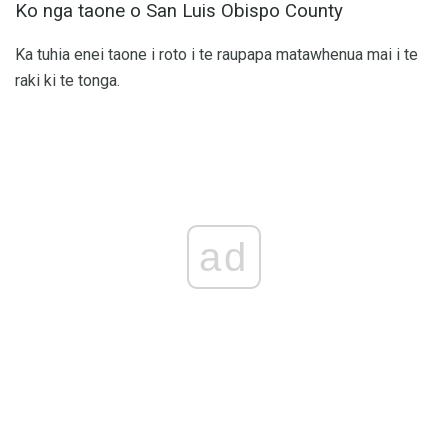
Ko nga taone o San Luis Obispo County
Ka tuhia enei taone i roto i te raupapa matawhenua mai i te
raki ki te tonga.
ad