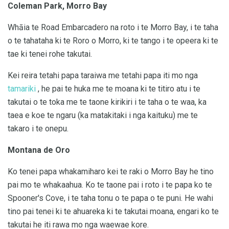
Coleman Park, Morro Bay
Whāia te Road Embarcadero na roto i te Morro Bay, i te taha
o te tahataha ki te Roro o Morro, ki te tango i te opeera ki te
tae ki tenei rohe takutai.
Kei reira tetahi papa taraiwa me tetahi papa iti mo nga
tamariki
, he pai te huka me te moana ki te titiro atu i te
takutai o te toka me te taone kirikiri i te taha o te waa, ka
taea e koe te ngaru (ka matakitaki i nga kaituku) me te
takaro i te onepu.
Montana de Oro
Ko tenei papa whakamiharo kei te raki o Morro Bay he tino
pai mo te whakaahua. Ko te taone pai i roto i te papa ko te
Spooner's Cove, i te taha tonu o te papa o te puni. He wahi
tino pai tenei ki te ahuareka ki te takutai moana, engari ko te
takutai he iti rawa mo nga waewae kore.