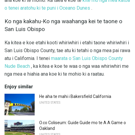
ana koe ki te mohio. Ka taea e koe te
kite mo nga mea katoa
o tenei aratohu ki te puni i Oceano Dunes
.
Ko nga kakahu-Ko nga waahanga kei te taone o
San Luis Obispo
Ka kitea e koe etahi kooti whiriwhiri i etahi taone whiriwhiri i
San Luis Obispo County, tae atu ki tetahi o nga mea pai rawa
atu i California. I tenei
maarata o San Luis Obispo County
Nude Beach
, ka kitea e koe te waa o nga waa whiriwhiri me
nga mea e hiahia ana koe ki te mohio ki a raatau.
Enjoy similar
He aha te mahi i Bakersfield California
UNITED STATES
O.co Coliseum: Guide Guide mo te A A Game o
Oakland
UNITED STATES