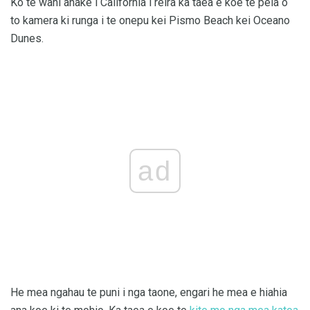
Ko te wahi anake i California i reira ka taea e koe te peia o
to kamera ki runga i te onepu kei Pismo Beach kei Oceano
Dunes.
ad
He mea ngahau te puni i nga taone, engari he mea e hiahia