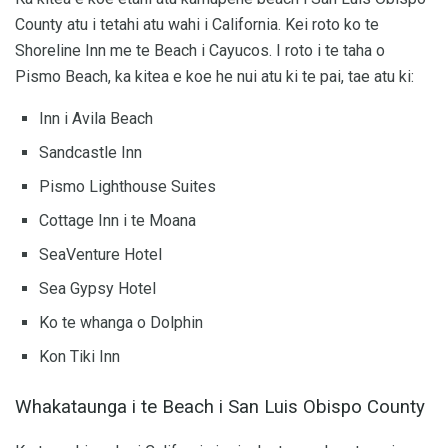
County atu i tetahi atu wahi i California. Kei roto ko te
Shoreline Inn me te Beach i Cayucos. I roto i te taha o
Pismo Beach, ka kitea e koe he nui atu ki te pai, tae atu ki:
Inn i Avila Beach
Sandcastle Inn
Pismo Lighthouse Suites
Cottage Inn i te Moana
SeaVenture Hotel
Sea Gypsy Hotel
Ko te whanga o Dolphin
Kon Tiki Inn
Whakataunga i te Beach i San Luis Obispo County