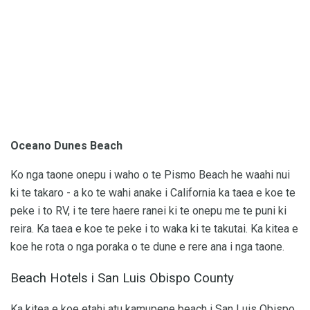
Oceano Dunes Beach
Ko nga taone onepu i waho o te Pismo Beach he waahi nui
ki te takaro - a ko te wahi anake i California ka taea e koe te
peke i to RV, i te tere haere ranei ki te onepu me te puni ki
reira. Ka taea e koe te peke i to waka ki te takutai. Ka kitea e
koe he rota o nga poraka o te dune e rere ana i nga taone.
Beach Hotels i San Luis Obispo County
Ka kitea e koe etahi atu kamupene beach i San Luis Obispo