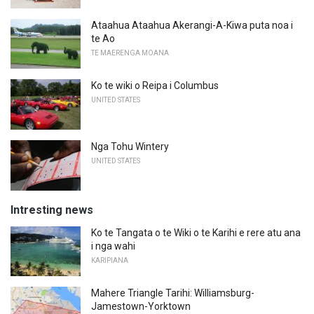
Ataahua Ataahua Akerangi-A-Kiwa puta noa i
te Ao
TE MAERENGA MOANA
Ko te wiki o Reipa i Columbus
UNITED STATES
Nga Tohu Wintery
UNITED STATES
Intresting news
Ko te Tangata o te Wiki o te Karihi e rere atu ana
i nga wahi
KARIPIANA
Mahere Triangle Tarihi: Williamsburg-
Jamestown-Yorktown