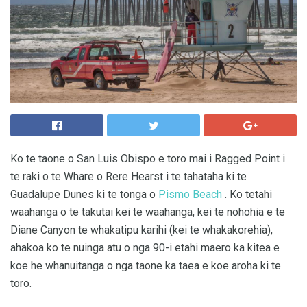
Ko te taone o San Luis Obispo e toro mai i Ragged Point i
te raki o te Whare o Rere Hearst i te tahataha ki te
Guadalupe Dunes ki te tonga o
Pismo Beach
. Ko tetahi
waahanga o te takutai kei te waahanga, kei te nohohia e te
Diane Canyon te whakatipu karihi (kei te whakakorehia),
ahakoa ko te nuinga atu o nga 90-i etahi maero ka kitea e
koe he whanuitanga o nga taone ka taea e koe aroha ki te
toro.