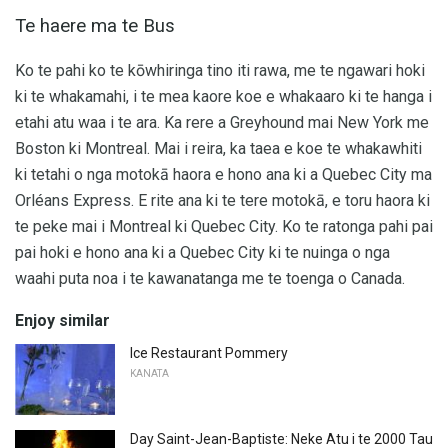
Te haere ma te Bus
Ko te pahi ko te kōwhiringa tino iti rawa, me te ngawari hoki
ki te whakamahi, i te mea kaore koe e whakaaro ki te hanga i
etahi atu waa i te ara. Ka rere a Greyhound mai New York me
Boston ki Montreal. Mai i reira, ka taea e koe te whakawhiti
ki tetahi o nga motokā haora e hono ana ki a Quebec City ma
Orléans Express. E rite ana ki te tere motokā, e toru haora ki
te peke mai i Montreal ki Quebec City. Ko te ratonga pahi pai
pai hoki e hono ana ki a Quebec City ki te nuinga o nga
waahi puta noa i te kawanatanga me te toenga o Canada.
Enjoy similar
Ice Restaurant Pommery
KANATA
Day Saint-Jean-Baptiste: Neke Atu i te 2000 Tau