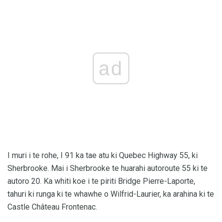
ad
I muri i te rohe, I 91 ka tae atu ki Quebec Highway 55, ki
Sherbrooke. Mai i Sherbrooke te huarahi autoroute 55 ki te
autoro 20. Ka whiti koe i te piriti Bridge Pierre-Laporte,
tahuri ki runga ki te whawhe o Wilfrid-Laurier, ka arahina ki te
Castle Château Frontenac.