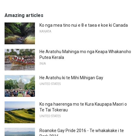
Amazing articles
Ko nga mea tino nui e 8 e taea e koe ki Canada
KANATA
He Aratohu Mahinga mo nga Keapa Whakanoho
Putea Kerala
INIA
He Aratohu ki te Mihi Mihigan Gay
UNITED STATES
Ko nga haerenga mo te Kura Kaupapa Maori o
Te Tai Tokerau
UNITED STATES
Roanoke Gay Pride 2016 - Te whakakake i te