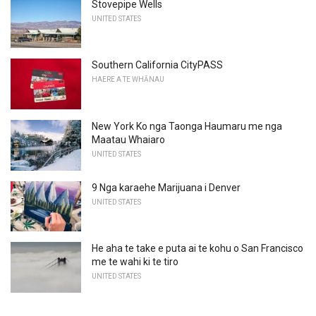
Stovepipe Wells
UNITED STATES
Southern California CityPASS
HAERE A TE WHĀNAU
New York Ko nga Taonga Haumaru me nga
Maatau Whaiaro
UNITED STATES
9 Nga karaehe Marijuana i Denver
UNITED STATES
He aha te take e puta ai te kohu o San Francisco
me te wahi ki te tiro
UNITED STATES