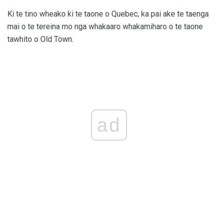
Ki te tino wheako ki te taone o Quebec, ka pai ake te taenga
mai o te tereina mo nga whakaaro whakamiharo o te taone
tawhito o Old Town.
ad