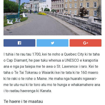
I tuhia i te rau tau 1700, kei te noho a Quebec City ki te taha
o Cap Diamant, he pae tuku whenua a UNESCO e karapotia
ana e nga pa taiepa me te awa o St. Lawrence i raro. Kei te
taha o Te Tai Tokerau o Waiariki kei te tata ki te 160 maero
ki te raki o te rohe o Maine. He maha nga huarahi ngawari-
me te utu-nui ki te toro atu mo te hunga e whakamahere ana
i to raatau haerenga ki Kanata.
Te haere i te maatau