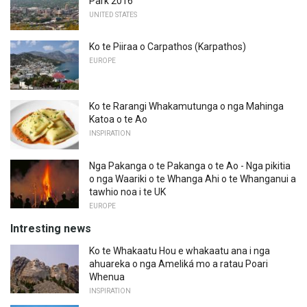
Park 2016
UNITED STATES
Ko te Piiraa o Carpathos (Karpathos)
EUROPE
Ko te Rarangi Whakamutunga o nga Mahinga
Katoa o te Ao
INSPIRATION
Nga Pakanga o te Pakanga o te Ao - Nga pikitia
o nga Waariki o te Whanga Ahi o te Whanganui a
tawhio noa i te UK
EUROPE
Intresting news
Ko te Whakaatu Hou e whakaatu ana i nga
ahuareka o nga Ameliká mo a ratau Poari
Whenua
INSPIRATION