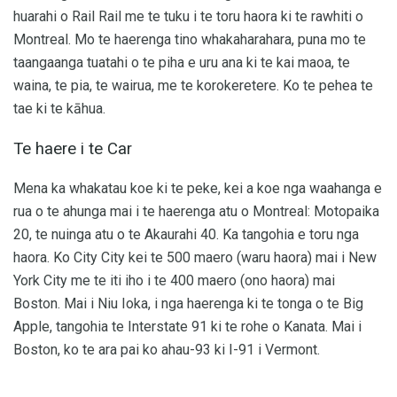
huarahi o Rail Rail me te tuku i te toru haora ki te rawhiti o
Montreal. Mo te haerenga tino whakaharahara, puna mo te
taangaanga tuatahi o te piha e uru ana ki te kai maoa, te
waina, te pia, te wairua, me te korokeretere. Ko te pehea te
tae ki te kāhua.
Te haere i te Car
Mena ka whakatau koe ki te peke, kei a koe nga waahanga e
rua o te ahunga mai i te haerenga atu o Montreal: Motopaika
20, te nuinga atu o te Akaurahi 40. Ka tangohia e toru nga
haora. Ko City City kei te 500 maero (waru haora) mai i New
York City me te iti iho i te 400 maero (ono haora) mai
Boston. Mai i Niu Ioka, i nga haerenga ki te tonga o te Big
Apple, tangohia te Interstate 91 ki te rohe o Kanata. Mai i
Boston, ko te ara pai ko ahau-93 ki I-91 i Vermont.