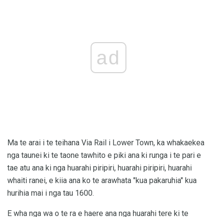
ad
Ma te arai i te teihana Via Rail i Lower Town, ka whakaekea
nga taunei ki te taone tawhito e piki ana ki runga i te pari e
tae atu ana ki nga huarahi piripiri, huarahi piripiri, huarahi
whaiti ranei, e kiia ana ko te arawhata "kua pakaruhia" kua
hurihia mai i nga tau 1600.
E wha nga wa o te ra e haere ana nga huarahi tere ki te