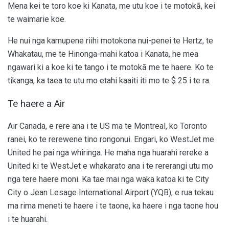
Mena kei te toro koe ki Kanata, me utu koe i te motokā, kei
te waimarie koe.
He nui nga kamupene riihi motokona nui-penei te Hertz, te
Whakatau, me te Hinonga-mahi katoa i Kanata, he mea
ngawari ki a koe ki te tango i te motokā me te haere. Ko te
tikanga, ka taea te utu mo etahi kaaiti iti mo te $ 25 i te ra.
Te haere a Air
Air Canada, e rere ana i te US ma te Montreal, ko Toronto
ranei, ko te rerewene tino rongonui. Engari, ko WestJet me
United he pai nga whiringa. He maha nga huarahi rereke a
United ki te WestJet e whakarato ana i te rererangi utu mo
nga tere haere moni. Ka tae mai nga waka katoa ki te City
City o Jean Lesage International Airport (YQB), e rua tekau
ma rima meneti te haere i te taone, ka haere i nga taone hou
i te huarahi.