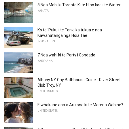
8 Nga Mahi ki Toronto Ki te Hino koe i te Winter
KANATA
Ko te 'Puku i te Tank' ka tukua e nga
Kawanatanga nga Hoia Tae
INSPIRATION
7 Nga wahi ki te Party i Condado
KARIPIANA
Albany NY Gay Bathhouse Guide - River Street
Club Troy, NY
UNITED STATES
E whakaae ana a Arizona ki te Marena Wahine?
UNITED STATES