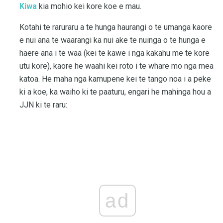
Kiwa
kia mohio kei kore koe e mau.
Kotahi te raruraru a te hunga haurangi o te umanga kaore
e nui ana te waarangi ka nui ake te nuinga o te hunga e
haere ana i te waa (kei te kawe i nga kakahu me te kore
utu kore), kaore he waahi kei roto i te whare mo nga mea
katoa. He maha nga kamupene kei te tango noa i a peke
ki a koe, ka waiho ki te paaturu, engari he mahinga hou a
JJN ki te raru:
ad