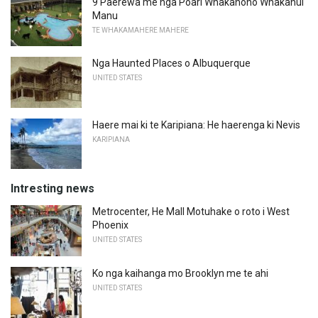
9 Paerewa me nga Poari Whakanoho Whakanui
Manu
TE WHAKAMAHERE MAHERE
Nga Haunted Places o Albuquerque
UNITED STATES
Haere mai ki te Karipiana: He haerenga ki Nevis
KARIPIANA
Intresting news
Metrocenter, He Mall Motuhake o roto i West
Phoenix
UNITED STATES
Ko nga kaihanga mo Brooklyn me te ahi
UNITED STATES