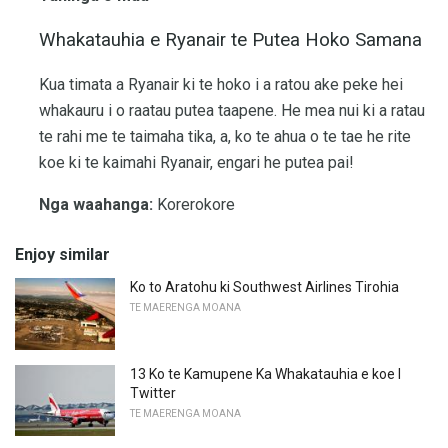
Whakatauhia e Ryanair te Putea Hoko Samana
Kua timata a Ryanair ki te hoko i a ratou ake peke hei
whakauru i o raatau putea taapene. He mea nui ki a ratau
te rahi me te taimaha tika, a, ko te ahua o te tae he rite
koe ki te kaimahi Ryanair, engari he putea pai!
Nga waahanga:
Korerokore
Enjoy similar
Ko to Aratohu ki Southwest Airlines Tirohia
TE MAERENGA MOANA
13 Ko te Kamupene Ka Whakatauhia e koe I
Twitter
TE MAERENGA MOANA