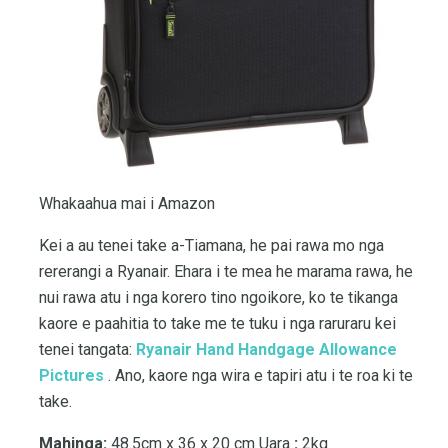
Whakaahua mai i Amazon
Kei a au tenei take a-Tiamana, he pai rawa mo nga
rererangi a Ryanair. Ehara i te mea he marama rawa, he
nui rawa atu i nga korero tino ngoikore, ko te tikanga
kaore e paahitia to take me te tuku i nga raruraru kei
tenei tangata:
Ryanair Hand Handgage Allowance
Pictures
. Ano, kaore nga wira e tapiri atu i te roa ki te
take.
Mahinga:
48.5cm x 36 x 20 cm Uara
:
2kg