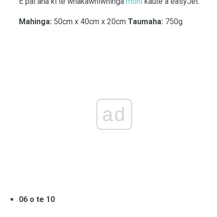
E pai ana ki te whakawhiwhinga
moni
kaute a easyJet.
Mahinga:
50cm x 40cm x 20cm
Taumaha:
750g
ad
06 o te 10