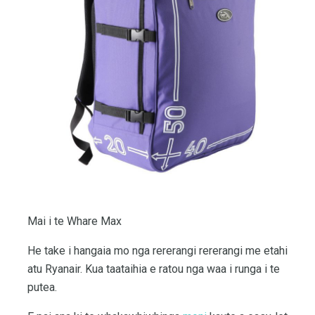
Mai i te Whare Max
He take i hangaia mo nga rererangi rererangi me etahi
atu Ryanair. Kua taataihia e ratou nga waa i runga i te
putea.