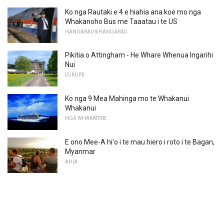
Ko nga Rautaki e 4 e hiahia ana koe mo nga
Whakanoho Bus me Taaatau i te US
HANGARAU & HANGARAU
Pikitia o Attingham - He Whare Whenua Ingarihi
Nui
EUROPE
Ko nga 9 Mea Mahinga mo te Whakanui
Whakanui
NGĀ WHAKATERE
E ono Mee-A hi'o i te mau hiero i roto i te Bagan,
Myanmar
AHIA