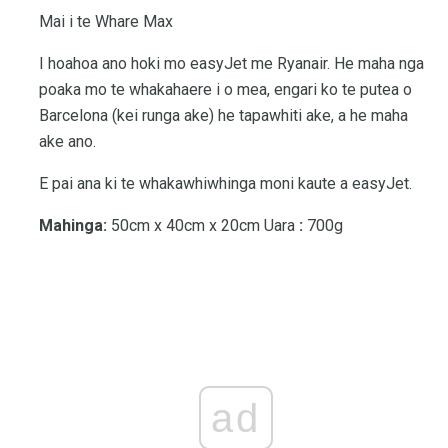
Mai i te Whare Max
I hoahoa ano hoki mo easyJet me Ryanair. He maha nga
poaka mo te whakahaere i o mea, engari ko te putea o
Barcelona (kei runga ake) he tapawhiti ake, a he maha
ake ano.
E pai ana ki te whakawhiwhinga moni kaute a easyJet.
Mahinga:
50cm x 40cm x 20cm Uara
:
700g
ad