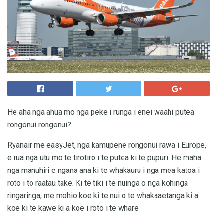
He aha nga ahua mo nga peke i runga i enei waahi putea
rongonui rongonui?
Ryanair me easyJet, nga kamupene rongonui rawa i Europe,
e rua nga utu mo te tirotiro i te putea ki te pupuri. He maha
nga manuhiri e ngana ana ki te whakauru i nga mea katoa i
roto i to raatau take. Ki te tiki i te nuinga o nga kohinga
ringaringa, me mohio koe ki te nui o te whakaaetanga ki a
koe ki te kawe ki a koe i roto i te whare.