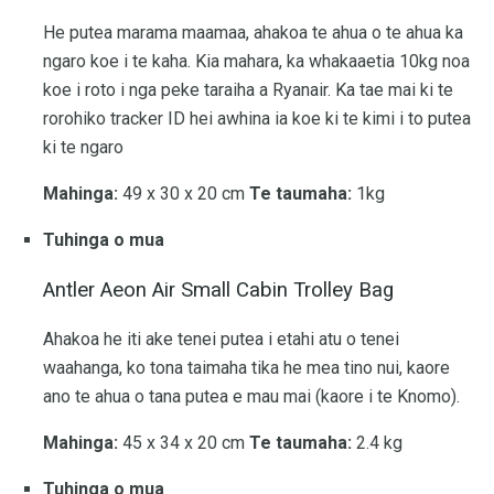
He putea marama maamaa, ahakoa te ahua o te ahua ka
ngaro koe i te kaha. Kia mahara, ka whakaaetia 10kg noa
koe i roto i nga peke taraiha a Ryanair. Ka tae mai ki te
rorohiko tracker ID hei awhina ia koe ki te kimi i to putea
ki te ngaro
Mahinga:
49 x 30 x 20 cm
Te taumaha:
1kg
Tuhinga o mua
Antler Aeon Air Small Cabin Trolley Bag
Ahakoa he iti ake tenei putea i etahi atu o tenei
waahanga, ko tona taimaha tika he mea tino nui, kaore
ano te ahua o tana putea e mau mai (kaore i te Knomo).
Mahinga:
45 x 34 x 20 cm
Te taumaha:
2.4 kg
Tuhinga o mua