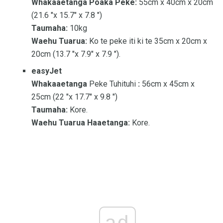
Whakaaetanga Poaka Peke:
55cm x 40cm x 20cm
(21.6 "x 15.7" x 7.8 ")
Taumaha:
10kg
Waehu Tuarua:
Ko te peke iti ki te 35cm x 20cm x
20cm (13.7 "x 7.9" x 7.9 ").
easyJet
Whakaaetanga
Peke Tuhituhi
:
56cm x 45cm x
25cm (22 "x 17.7" x 9.8 ")
Taumaha:
Kore.
Waehu Tuarua Haaetanga:
Kore.
ad