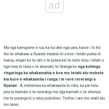
ad
Ma nga kamupene e rua, ka nui ake nga uara, kaore i iti iho.
Kei te whakaae a Ryanair inaianei ki a koe i tetahi putea iti
tuarua, engari ko te rahi o te putea kei te noho tonu i tetahi o
nga mea iti rawa o te ahumahi, te tikanga ko
nga kohinga
ringaringa ka whakamahia e koe mo tetahi atu mokete
kia kore e whakaaetia i runga i te rere rererangi a
Ryanair
. A, mehemea ka whakaaetia to riike, ka pai tonu
pea te kaimahi o te rererangi me nga kaimahi o te whenua
me te puranga ki o ratou pokohiwi. Tirohia i raro mo etahi atu
mo tenei.