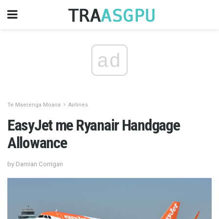
ad
Te Maerenga Moana
Airlines
EasyJet me Ryanair Handgage
Allowance
by Damian Corrigan