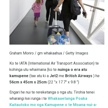
Graham Monro / gm whakaahua / Getty Images
Ko te IATA (International Air Transport Association) te
kohinga utu whaimana (ko te
nuinga o era atu
kamupene
(tae atu ki a
Jet2
me
British Airways
) he
56cm x 45cm x 25cm
(22 "x 17.7" x 9.8 ")
Engari he nui te rereketanga o nga utu. Tirohia tenei
wharangi kei runga i te
Whakaaetanga Poaka
Kaitautoko mo nga Kamupene o te Moana-nui-a-