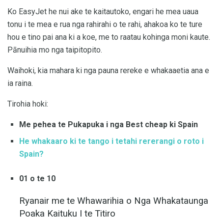
Ko EasyJet he nui ake te kaitautoko, engari he mea uaua
tonu i te mea e rua nga rahirahi o te rahi, ahakoa ko te ture
hou e tino pai ana ki a koe, me to raatau kohinga moni kaute.
Pānuihia mo nga taipitopito.
Waihoki, kia mahara ki nga pauna rereke e whakaaetia ana e
ia raina.
Tirohia hoki:
Me pehea te Pukapuka i nga Best cheap ki Spain
He whakaaro ki te tango i tetahi rererangi o roto i
Spain?
01 o te 10
Ryanair me te Whawarihia o Nga Whakataunga
Poaka Kaituku I te Titiro