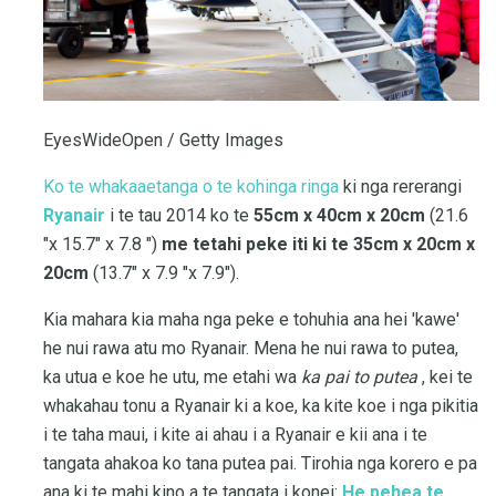
EyesWideOpen / Getty Images
Ko te whakaaetanga o te kohinga ringa
ki nga rererangi
Ryanair
i te tau 2014 ko te
55cm x 40cm x 20cm
(21.6
"x 15.7" x 7.8 ")
me tetahi peke iti ki te 35cm x 20cm x
20cm
(13.7" x 7.9 "x 7.9").
Kia mahara kia maha nga peke e tohuhia ana hei 'kawe'
he nui rawa atu mo Ryanair. Mena he nui rawa to putea,
ka utua e koe he utu, me etahi wa
ka pai to putea
, kei te
whakahau tonu a Ryanair ki a koe, ka kite koe i nga pikitia
i te taha maui, i kite ai ahau i a Ryanair e kii ana i te
tangata ahakoa ko tana putea pai. Tirohia nga korero e pa
ana ki te mahi kino a te tangata i konei:
He pehea te