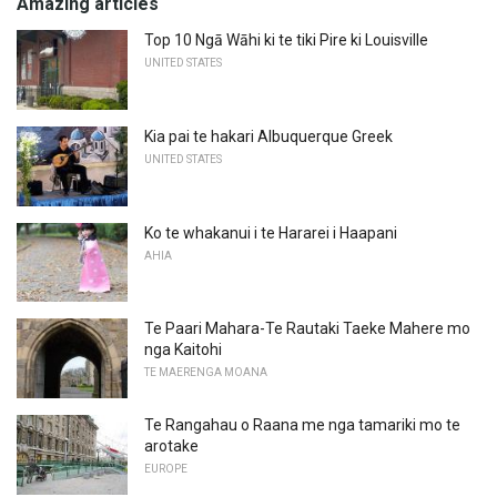
Amazing articles
Top 10 Ngā Wāhi ki te tiki Pire ki Louisville
UNITED STATES
Kia pai te hakari Albuquerque Greek
UNITED STATES
Ko te whakanui i te Hararei i Haapani
AHIA
Te Paari Mahara-Te Rautaki Taeke Mahere mo
nga Kaitohi
TE MAERENGA MOANA
Te Rangahau o Raana me nga tamariki mo te
arotake
EUROPE