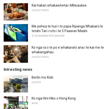
Kai hakari whakawhetai i Milwaukee
UNITED STATES
Me pehea te huri i to papa Ripanga Whakairo ki
tetahi Tari i roto i te 5 Paawari Maahi
TE WHAKAMAHERE MAHERE
Ko nga ra o te po e whakarato ana i te kai me te
whakangahau
UNITED STATES
Intresting news
Berlin mo Kids
EUROPE
Ko nga Hini Hiko o Hong Kong
AHIA