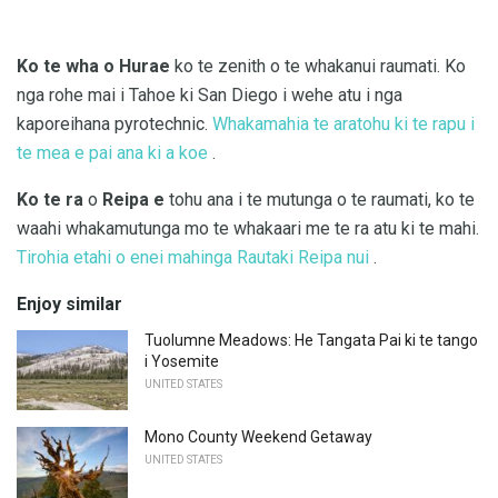
Ko te wha o Hurae
ko te zenith o te whakanui raumati. Ko
nga rohe mai i Tahoe ki San Diego i wehe atu i nga
kaporeihana pyrotechnic.
Whakamahia te aratohu ki te rapu i
te mea e pai ana ki a koe
.
Ko te ra
o
Reipa e
tohu ana i te mutunga o te raumati, ko te
waahi whakamutunga mo te whakaari me te ra atu ki te mahi.
Tirohia etahi o enei mahinga Rautaki Reipa nui
.
Enjoy similar
Tuolumne Meadows: He Tangata Pai ki te tango
i Yosemite
UNITED STATES
Mono County Weekend Getaway
UNITED STATES