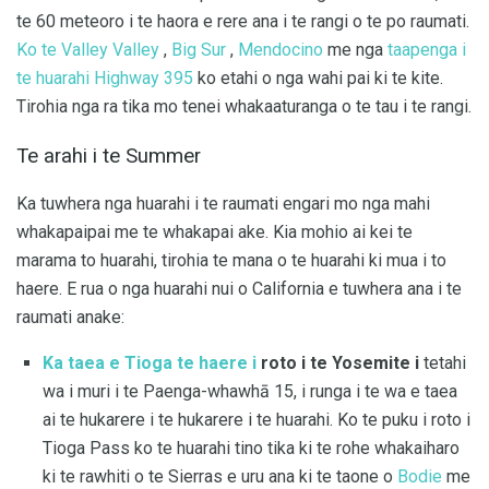
te 60 meteoro i te haora e rere ana i te rangi o te po raumati.
Ko te Valley Valley
,
Big Sur
,
Mendocino
me nga
taapenga i
te huarahi Highway 395
ko etahi o nga wahi pai ki te kite.
Tirohia nga ra tika mo tenei whakaaturanga o te tau i te rangi.
Te arahi i te Summer
Ka tuwhera nga huarahi i te raumati engari mo nga mahi
whakapaipai me te whakapai ake. Kia mohio ai kei te
marama to huarahi, tirohia te mana o te huarahi ki mua i to
haere. E rua o nga huarahi nui o California e tuwhera ana i te
raumati anake:
Ka taea e Tioga te haere i
roto i te Yosemite i
tetahi
wa i muri i te Paenga-whawhā 15, i runga i te wa e taea
ai te hukarere i te hukarere i te huarahi. Ko te puku i roto i
Tioga Pass ko te huarahi tino tika ki te rohe whakaiharo
ki te rawhiti o te Sierras e uru ana ki te taone o
Bodie
me