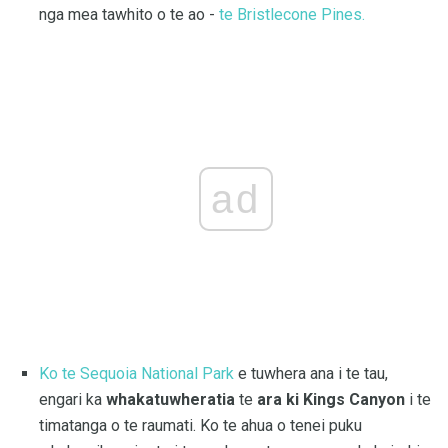
nga mea tawhito o te ao -
te Bristlecone Pines.
ad
Ko te Sequoia National Park
e tuwhera ana i te tau,
engari ka
whakatuwheratia
te
ara ki Kings Canyon
i te
timatanga o te raumati. Ko te ahua o tenei puku