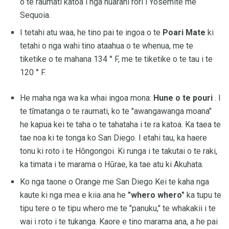
o te raumati katoa i nga huarahi rori i Yosemite me
Sequoia.
I tetahi atu waa, he tino pai te ingoa o te
Poari Mate
ki
tetahi o nga wahi tino ataahua o te whenua, me te
tiketike o te mahana 134 ° F, me te tiketike o te tau i te
120 ° F.
He maha nga wa ka whai ingoa mona:
Hune o te pouri
. I
te tīmatanga o te raumati, ko te "awangawanga moana"
he kapua kei te taha o te tahataha i te ra katoa. Ka taea te
tae noa ki te tonga ko San Diego. I etahi tau, ka haere
tonu ki roto i te Hōngongoi. Ki runga i te takutai o te raki,
ka timata i te marama o Hūrae, ka tae atu ki Akuhata.
Ko nga taone o Orange me San Diego Kei te kaha nga
kaute ki nga mea e kiia ana he
"whero whero"
ka tupu te
tipu tere o te tipu whero me te "panuku," te whakakii i te
wai i roto i te tukanga. Kaore e tino marama ana, a he pai