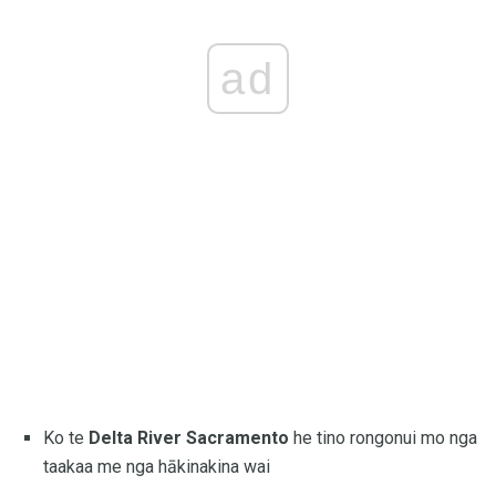
ad
Ko te
Delta River Sacramento
he tino rongonui mo nga
taakaa me nga hākinakina wai