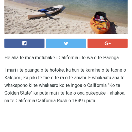
He aha te mea motuhake i California i te wa o te Paenga
I muri i te paunga o te hotoke, ka huri te karaihe o te taone o
Kalepori, ka piki te tae o te ra o te ahiahi. E whakaatu ana te
whakapono ki te whakaaro ko te ingoa o California "Ko te
Golden State" ka puta mai i te tae o ona pukepuke - ahakoa,
na te California California Rush o 1849 i puta.