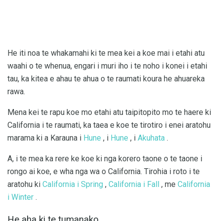
He iti noa te whakamahi ki te mea kei a koe mai i etahi atu
waahi o te whenua, engari i muri iho i te noho i konei i etahi
tau, ka kitea e ahau te ahua o te raumati koura he ahuareka
rawa.
Mena kei te rapu koe mo etahi atu taipitopito mo te haere ki
California i te raumati, ka taea e koe te tirotiro i enei aratohu
marama ki a Karauna i
Hune
, i
Hune
, i
Akuhata
.
A, i te mea ka rere ke koe ki nga korero taone o te taone i
rongo ai koe, e wha nga wa o California. Tirohia i roto i te
aratohu ki
California i Spring
,
California i Fall
, me
California
i Winter
.
He aha ki te tumanako