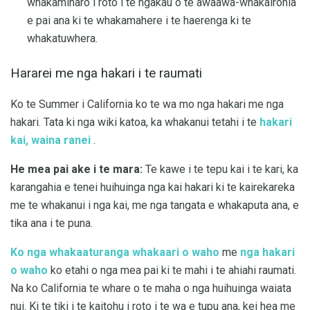
whakamiharo i roto i te ngakau o te awaawa-whakairohia
e pai ana ki te whakamahere i te haerenga ki te
whakatuwhera.
Hararei me nga hakari i te raumati
Ko te Summer i California ko te wa mo nga hakari me nga
hakari. Tata ki nga wiki katoa, ka whakanui tetahi i te
hakari
kai, waina ranei
.
He mea pai ake i te mara:
Te kawe i te tepu kai i te kari, ka
karangahia e tenei huihuinga nga kai hakari ki te kairekareka
me te whakanui i nga kai, me nga tangata e whakaputa ana, e
tika ana i te puna.
Ko nga whakaaturanga whakaari
o waho
me
nga hakari
o waho
ko etahi o nga mea pai ki te mahi i te ahiahi raumati.
Na ko California te whare o te maha o nga huihuinga waiata
nui. Ki te tiki i te kaitohu i roto i te wa e tupu ana, kei hea me