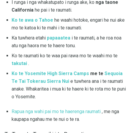
I runga i nga whakatupato i runga ake, ko
nga taone
California
he pai i te raumati.
Ko te awa o Tahoe
he waahi hotoke, engari he nui ake
mo te katoa ki te mahi i te raumati.
Ka tuwhera etahi
papaaatea
i te raumati, a he roa noa
atu nga haora me te haere tonu.
Ko te raumati ko te waa pai rawa mo te waahi mo te
takutai
.
Ko te Yosemite High Sierra Camps
me te
Sequoia
Te Tai Tokerau Sierra Nui
e tuwhera ana i te raumati
anake. Whakaritea i mua ki te haere ki te rota mo te puni
o Yosemite.
Rapua nga wahi pai mo te haerenga raumati
, me nga
kaupapa ngahau me te nui o te ra.