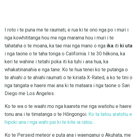
I roto i te puna me te raumati, e rua ki te ono nga po i muri i
nga kowhititanga hou me nga marama hou i muri i te
tahataha o te moana, ka tae mai nga mano o nga
ika
iti
ki uta
i nga taone o te taha tonga o California. I te 30 hēkona, ka
keri te wahine i tetahi poka iti ka tuhi i ana hua, ka
whakatinanahia e nga tane. Ko te hua tenei ko te putanga o
te ahiahi o te ahiahi raumati o te kiriata X-Rated, a ko te tini o
nga tangata e haere mai ana ki te mataara i nga taone o San
Diego me Los Angeles.
Ko te wa o te waahi mo nga kaareta me nga waitohu e haere
tonu ana i te timatanga o te Hōngongoi.
Ko ta tatou aratohu e
hipoki ana i nga wahi pai ki te kite ia ratou
.
Ko te Perseid meteor e puta ana i waenganui o Akuhata, me