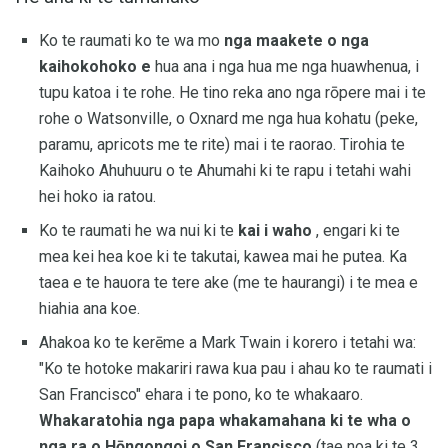
Ko te raumati ko te wa mo
nga maakete o nga
kaihokohoko e
hua ana i nga hua me nga huawhenua, i
tupu katoa i te rohe. He tino reka ano nga rōpere mai i te
rohe o Watsonville, o Oxnard me nga hua kohatu (peke,
paramu, apricots me te rite) mai i te raorao. Tirohia te
Kaihoko Ahuhuuru o te Ahumahi ki te rapu i tetahi wahi
hei hoko ia ratou.
Ko te raumati he wa nui ki te
kai i waho
, engari ki te
mea kei hea koe ki te takutai, kawea mai he putea. Ka
taea e te hauora te tere ake (me te haurangi) i te mea e
hiahia ana koe.
Ahakoa ko te kerēme a Mark Twain i korero i tetahi wa:
"Ko te hotoke makariri rawa kua pau i ahau ko te raumati i
San Francisco" ehara i te pono, ko te whakaaro.
Whakaratohia nga papa whakamahana ki te wha o
nga ra o Hōngongoi o San Francisco
(tae noa ki te 3