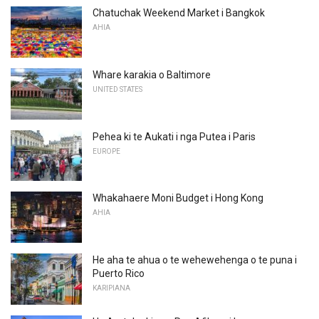
Chatuchak Weekend Market i Bangkok
AHIA
Whare karakia o Baltimore
UNITED STATES
Pehea ki te Aukati i nga Putea i Paris
EUROPE
Whakahaere Moni Budget i Hong Kong
AHIA
He aha te ahua o te wehewehenga o te puna i
Puerto Rico
KARIPIANA