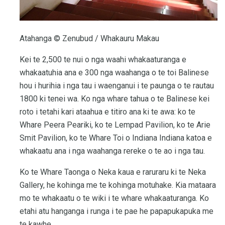
Atahanga © Zenubud / Whakauru Makau
Kei te 2,500 te nui o nga waahi whakaaturanga e
whakaatuhia ana e 300 nga waahanga o te toi Balinese
hou i hurihia i nga tau i waenganui i te paunga o te rautau
1800 ki tenei wa. Ko nga whare tahua o te Balinese kei
roto i tetahi kari ataahua e titiro ana ki te awa: ko te
Whare Peera Peariki, ko te Lempad Pavilion, ko te Arie
Smit Pavilion, ko te Whare Toi o Indiana Indiana katoa e
whakaatu ana i nga waahanga rereke o te ao i nga tau.
Ko te Whare Taonga o Neka kaua e raruraru ki te Neka
Gallery, he kohinga me te kohinga motuhake. Kia mataara
mo te whakaatu o te wiki i te whare whakaaturanga. Ko
etahi atu hanganga i runga i te pae he papapukapuka me
te kawhe.