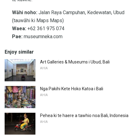
Wāhi noho:
Jalan Raya Campuhan, Kedewatan, Ubud
(tauwāhi ki Maps Maps)
Waea:
+62 361 975 074
Pae:
museumneka.com
Enjoy similar
Art Galleries & Museums i Ubud, Bali
AHIA
Nga Pakihi Kete Hoko Katoa i Bali
AHIA
Pehea ki te haere a tawhio noa Bali, Indonesia
AHIA