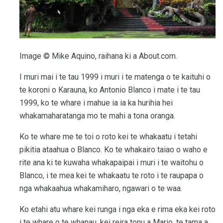
Image © Mike Aquino, raihana ki a About.com.
I muri mai i te tau 1999 i muri i te matenga o te kaituhi o
te koroni o Karauna, ko Antonio Blanco i mate i te tau
1999, ko te whare i mahue ia ia ka hurihia hei
whakamaharatanga mo te mahi a tona oranga.
Ko te whare me te toi o roto kei te whakaatu i tetahi
pikitia ataahua o Blanco. Ko te whakairo taiao o waho e
rite ana ki te kuwaha whakapaipai i muri i te waitohu o
Blanco, i te mea kei te whakaatu te roto i te raupapa o
nga whakaahua whakamiharo, ngawari o te waa.
Ko etahi atu whare kei runga i nga eka e rima eka kei roto
i te whare o te whanau, kei reira tonu a Mario, te tama a