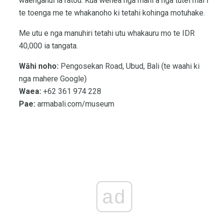
waenganui ia ratou. Kua wehea nga mahi a nga tutei mai i
te toenga me te whakanoho ki tetahi kohinga motuhake.
Me utu e nga manuhiri tetahi utu whakauru mo te IDR
40,000 ia tangata.
Wāhi noho:
Pengosekan Road, Ubud, Bali (te waahi ki
nga mahere Google)
Waea:
+62 361 974 228
Pae:
armabali.com/museum
ad