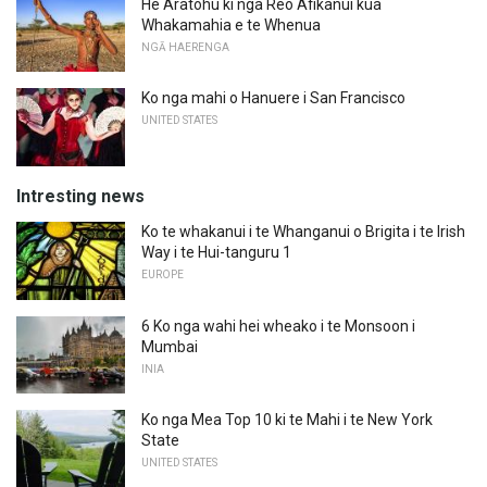
He Aratohu ki nga Reo Afikanui kua
Whakamahia e te Whenua
NGĀ HAERENGA
Ko nga mahi o Hanuere i San Francisco
UNITED STATES
Intresting news
Ko te whakanui i te Whanganui o Brigita i te Irish
Way i te Hui-tanguru 1
EUROPE
6 Ko nga wahi hei wheako i te Monsoon i
Mumbai
INIA
Ko nga Mea Top 10 ki te Mahi i te New York
State
UNITED STATES