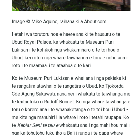
Image © Mike Aquino, raihana ki a About.com.
I etahi wa torutoru noa e haere ana ki te hauauru o te
Ubud Royal Palace, ka whakaatu te Museum Puri
Lukisan i te kohikohinga whakamiharo o te toi hou o
Ubud, kei roto i nga whare taiwhanga e toru e noho ana i
roto i te maamaa, i te ataahua o te kari.
Ko te Museum Puri Lukisan e whai ana i nga pakiaka ki
te rangatira atawhai o te rangatira o Ubud, ko Tjokorda
Gde Agung Sukawati, nana nei i whakatu te taiwhanga me
te kaitautoko o Rudolf Bonnet. Ko nga whare taiwhanga e
toru e korero ana i te whanaketanga o te toi hou i Ubud -
me kite nga manuhiri i ia whare i roto i tetahi raupapa. Ko
te
Kebiar Seni te tau e
whakaatu ana i nga mahi hou mai i
nga kaitohutohu tuku iho a Bali i runga i te papa whare