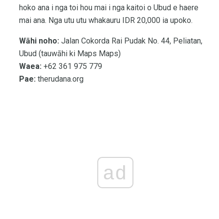
hoko ana i nga toi hou mai i nga kaitoi o Ubud e haere
mai ana. Nga utu utu whakauru IDR 20,000 ia upoko.
Wāhi noho:
Jalan Cokorda Rai Pudak No. 44, Peliatan,
Ubud (tauwāhi ki Maps Maps)
Waea:
+62 361 975 779
Pae:
therudana.org
ad