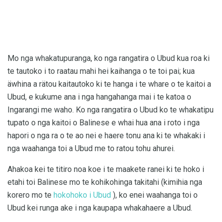
Mo nga whakatupuranga, ko nga rangatira o Ubud kua roa ki
te tautoko i to raatau mahi hei kaihanga o te toi pai; kua
äwhina a rätou kaitautoko ki te hanga i te whare o te kaitoi a
Ubud, e kukume ana i nga hangahanga mai i te katoa o
Ingarangi me waho. Ko nga rangatira o Ubud ko te whakatipu
tupato o nga kaitoi o Balinese e whai hua ana i roto i nga
hapori o nga ra o te ao nei e haere tonu ana ki te whakaki i
nga waahanga toi a Ubud me to ratou tohu ahurei.
Ahakoa kei te titiro noa koe i te maakete ranei ki te hoko i
etahi toi Balinese mo te kohikohinga takitahi (kimihia nga
korero mo te
hokohoko i Ubud
), ko enei waahanga toi o
Ubud kei runga ake i nga kaupapa whakahaere a Ubud.