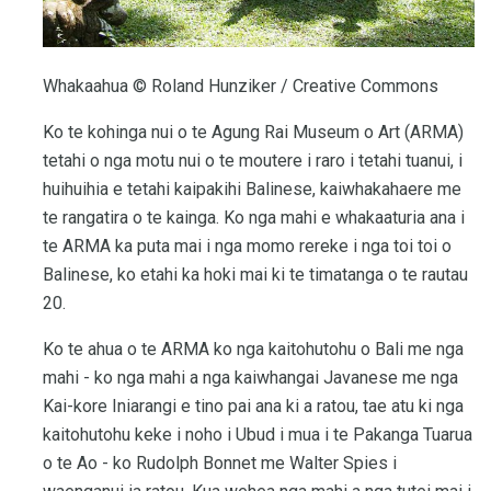
Whakaahua © Roland Hunziker / Creative Commons
Ko te kohinga nui o te Agung Rai Museum o Art (ARMA)
tetahi o nga motu nui o te moutere i raro i tetahi tuanui, i
huihuihia e tetahi kaipakihi Balinese, kaiwhakahaere me
te rangatira o te kainga. Ko nga mahi e whakaaturia ana i
te ARMA ka puta mai i nga momo rereke i nga toi toi o
Balinese, ko etahi ka hoki mai ki te timatanga o te rautau
20.
Ko te ahua o te ARMA ko nga kaitohutohu o Bali me nga
mahi - ko nga mahi a nga kaiwhangai Javanese me nga
Kai-kore Iniarangi e tino pai ana ki a ratou, tae atu ki nga
kaitohutohu keke i noho i Ubud i mua i te Pakanga Tuarua
o te Ao - ko Rudolph Bonnet me Walter Spies i