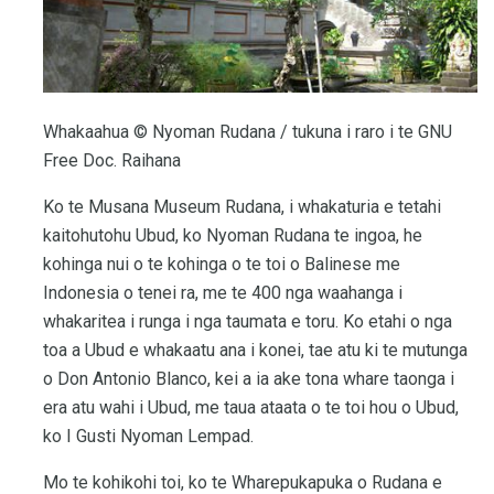
Whakaahua © Nyoman Rudana / tukuna i raro i te GNU
Free Doc. Raihana
Ko te Musana Museum Rudana, i whakaturia e tetahi
kaitohutohu Ubud, ko Nyoman Rudana te ingoa, he
kohinga nui o te kohinga o te toi o Balinese me
Indonesia o tenei ra, me te 400 nga waahanga i
whakaritea i runga i nga taumata e toru. Ko etahi o nga
toa a Ubud e whakaatu ana i konei, tae atu ki te mutunga
o Don Antonio Blanco, kei a ia ake tona whare taonga i
era atu wahi i Ubud, me taua ataata o te toi hou o Ubud,
ko I Gusti Nyoman Lempad.
Mo te kohikohi toi, ko te Wharepukapuka o Rudana e