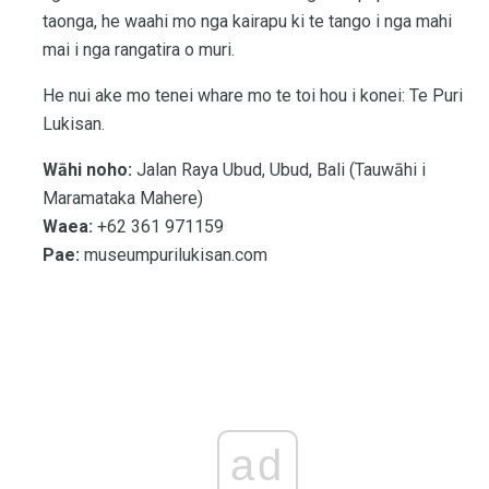
taonga, he waahi mo nga kairapu ki te tango i nga mahi
mai i nga rangatira o muri.
He nui ake mo tenei whare mo te toi hou i konei: Te Puri
Lukisan.
Wāhi noho:
Jalan Raya Ubud, Ubud, Bali (Tauwāhi i
Maramataka Mahere)
Waea:
+62 361 971159
Pae:
museumpurilukisan.com
ad