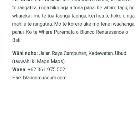
te rangatira, i nga hikoinga a tona papa; he whare tapu; he
wharekai; me te toa taonga taonga, kei hea te hoko o nga
mahi a te rangatira. Mo te korero ake mo tenei waahanga,
panui: Ko te Whare Paremata o Blanco Renaissance o
Bali.
Wāhi noho:
Jalan Raya Campuhan, Kedewatan, Ubud
(tauwāhi ki Maps Maps)
Waea:
+62 361 975 502
Pae: blancomuseum.com