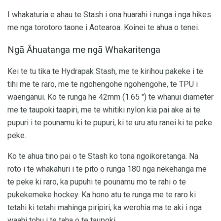
I whakaturia e ahau te Stash i ona huarahi i runga i nga hikes
me nga torotoro taone i Aotearoa. Koinei te ahua o tenei.
Ngā Āhuatanga me ngā Whakaritenga
Kei te tu tika te Hydrapak Stash, me te kirihou pakeke i te
tihi me te raro, me te ngohengohe ngohengohe, te TPU i
waenganui. Ko te runga he 42mm (1.65 ") te whanui diameter
me te taupoki taapiri, me te whitiki nylon kia pai ake ai te
pupuri i te pounamu ki te pupuri, ki te uru atu ranei ki te peke
peke.
Ko te ahua tino pai o te Stash ko tona ngoikoretanga. Na
roto i te whakahuri i te pito o runga 180 nga nekehanga me
te peke ki raro, ka pupuhi te pounamu mo te rahi o te
pukekemeke hockey. Ka hono atu te runga me te raro ki
tetahi ki tetahi mahinga piripiri, ka werohia ma te aki i nga
waahi tohu i te taha o te taupoki.