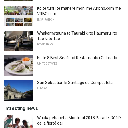
Ko te tuhi i te mahere moni me Airbnb.com me
VRBO.com
INSPIRATION
Whakamātauria te Tauraki ki te Haumaru i to
Tae ki to Tae
ROAD TRIPS
Ko te 8 Best Seafood Restaurants i Colorado
UNITED STATES
San Sebastian ki Santiago de Compostela
EUROPE
Intresting news
Whakapehapeha Montreal 2018 Parade: Défilé
de la fierté gai