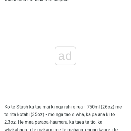
ad
Ko te Stash ka tae mai ki nga rahi e rua - 750ml (26oz) me
te rita kotahi (35oz) - me nga tae e wha, ka pa ana ki te
2.3oz. He mea paraoa-haumaru, ka taea te tio, ka
whakahaere i te makariri me te mahana, engari kaore i te