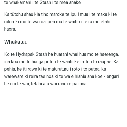
te whakamahi i te Stash i te mea anake.
Ka tūtohu ahau kia tino maroke te ipu i mua i te maka ki te
rokiroki mo te wa roa, pea ma te waiho i te ra mo etahi
haora.
Whakatau
Ko te Hydrapak Stash he huarahi whai hua mo te haerenga,
ina koa mo te hunga poto i te waahi kei roto i to raupae. Ka
pehia, he iti rawa ki te maturuturu i roto i to putea, ka
wareware ki reira tae noa ki te wa e hiahia ana koe - engari
he nui te wai, tetahi atu wai ranei e pai ana.