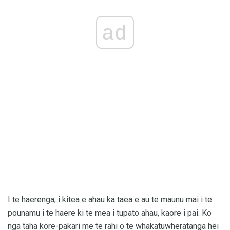
ad
I te haerenga, i kitea e ahau ka taea e au te maunu mai i te
pounamu i te haere ki te mea i tupato ahau, kaore i pai. Ko
nga taha kore-pakari me te rahi o te whakatuwheratanga hei