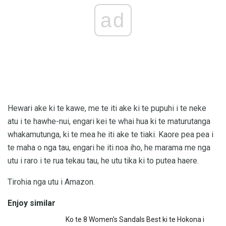
ad
Hewari ake ki te kawe, me te iti ake ki te pupuhi i te neke
atu i te hawhe-nui, engari kei te whai hua ki te maturutanga
whakamutunga, ki te mea he iti ake te tiaki. Kaore pea pea i
te maha o nga tau, engari he iti noa iho, he marama me nga
utu i raro i te rua tekau tau, he utu tika ki to putea haere.
Tirohia nga utu i Amazon.
Enjoy similar
Ko te 8 Women's Sandals Best ki te Hokona i