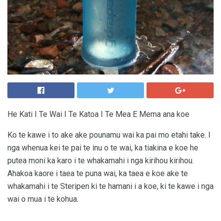
He Kati I Te Wai I Te Katoa I Te Mea E Mema ana koe
Ko te kawe i to ake ake pounamu wai ka pai mo etahi take. I
nga whenua kei te pai te inu o te wai, ka tiakina e koe he
putea moni ka karo i te whakamahi i nga kirihou kirihou.
Ahakoa kaore i taea te puna wai, ka taea e koe ake te
whakamahi i te Steripen ki te hamani i a koe, ki te kawe i nga
wai o mua i te kohua.