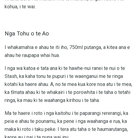
kohua, i te wai.
Nga Tohu o te Ao
I whakamahia e ahau te iti iho, 750ml putanga, a kitea ana e
ahau he raupapa whai hua.
I nga wa katoa e tata ana ki te hawhe-nui ranei te nui o te
Stash, ka kaha tonu te pupuri i te waenganui me te ringa
kotahi ka haere ahau. A, no te mea kua kore noa atu i te mea,
ka tīmata ahau ki te whakairi i te porowhita i te taha o tetahi
ringa, ka mau ki te waahanga kirihou i te taha.
Ma te haere i roto i nga kaitohu i te paparangi rererangi, ka
peia e ahau te pounamu, ka pene i nga waahanga e rua, ka
maka ki roto i taku peke. I tera atu taha o te haumarutanga,
kaore au i pai i te puna wai inu.