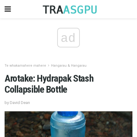
ad
Te whakamahere mahere
Hangarau & Hangarau
Arotake: Hydrapak Stash
Collapsible Bottle
by David Dean