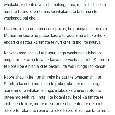
whakakore i te iti rawa o te mahinga - na, me te hiahia ki te
huri me te tiro ano i te tihi, ka whakamutu ki te inu i te
waahanga pai ake.
I te korero mo nga taha kore-pakari, he painga raua he raru.
Mehemea kaore he putea, kaore te pounamu e heke iho -
engari ki a ratau, ka timata te huri ki te iti iho i te haurua.
Ka whakaaro ahau ki te pupuri i nga waahanga kirihou o
runga me te raro i te wa e kai ana te waihanga o te Stash, ki
te kore koe e hiahia ki te pakaru i te wai i runga i to kanohi.
Kaore ahau i kite i tetahi reka ke atu i te whakamahi i te
Stash, a ka noho noa mai i te pokepoke i te maha o nga
marama o te whakamahinga, ahakoa ka waiho i roto i te
putea mo etahi ra. I muri i te kotahi tau, heoi, ka timata te
kirihou ki te kite, me te mea kaore i tino kitea te reka o te
reka o te reka o te reka o te reka, kaore ahau i pai ki te mutu