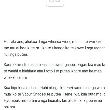
He reta ano, ahakoa. I nga whenua wera, me nui te wai kia
tae atu ai koe ki te ra - ko te tikanga ko te kawe i nga taonga
nui, nga putea.
Kaore koe i te mahara kia nui rawa nga ipu, engari kia mau ki
te waahi e hiahiatia ana i roto i to putea, kaore ano he mea
whakahirahira.
Kua hipokina e ahau tetahi otinga ki tenei raruraru i nga wa o
mua, ko te Vapur Shades te putea. I tenei wa, kua puta mai a
Hydrapak me te tini o nga huarahi, tae atu ki tana pounamu
pakaru.