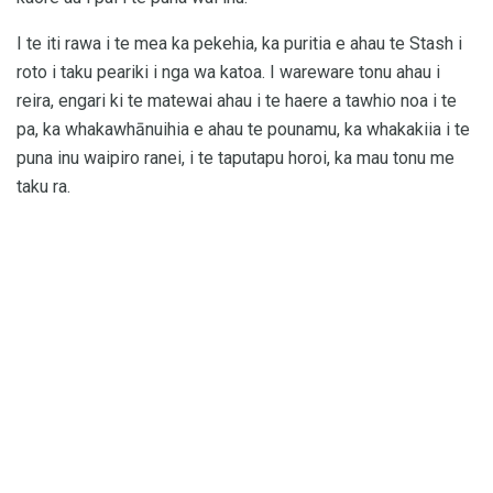
I te iti rawa i te mea ka pekehia, ka puritia e ahau te Stash i
roto i taku peariki i nga wa katoa. I wareware tonu ahau i
reira, engari ki te matewai ahau i te haere a tawhio noa i te
pa, ka whakawhānuihia e ahau te pounamu, ka whakakiia i te
puna inu waipiro ranei, i te taputapu horoi, ka mau tonu me
taku ra.