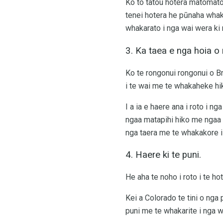
Ko to tatou hotera matomato
tenei hotera he pūnaha whaka
whakarato i nga wai wera ki 
3. Ka taea e nga hoia o
Ko te rongonui rongonui o B
i te wai me te whakaheke hik
I a ia e haere ana i roto i 
ngaa matapihi hiko me ngaa 
nga taera me te whakakore i
4. Haere ki te puni.
He aha te noho i roto i te ho
Kei a Colorado te tini o nga
puni me te whakarite i nga 