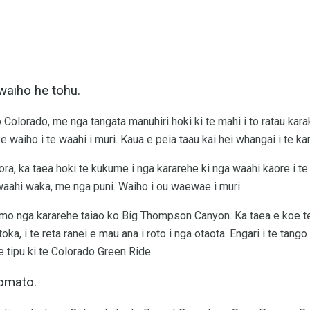
 waiho he tohu.
 Colorado, me nga tangata manuhiri hoki ki te mahi i to ratau kara
ua e waiho i te waahi i muri. Kaua e peia taau kai hei whangai i te ka
uora, ka taea hoki te kukume i nga kararehe ki nga waahi kaore i t
waahi waka, me nga puni. Waiho i ou waewae i muri.
 mo nga kararehe taiao ko Big Thompson Canyon. Ka taea e koe te 
ka, i te reta ranei e mau ana i roto i nga otaota. Engari i te tango 
e tipu ki te Colorado Green Ride.
tomato.