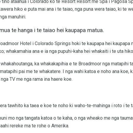
 tino ataahua i Colorado ko te Resort Resort me Spa i Pagosa S
wera hiko e puta mai ana i te taiao, nga puna wera taiao, ki te w
nga manuhiri.
 mua te hanga i te taiao hei kaupapa matua.
roadmoor Hotel i Colorado Springs hoki te kaupapa hei kaupapa ma
o; whakamahia ana e ia nga pupuhi-kaha hei whakaiti i te uta hiko
nga whakahoutanga, ka whakakapihia e te Broadmoor nga matapihi t
matapihi pai me te whakatere. I nga wahi katoa e noho ana koe, k
 nga TV me nga rama ina haere koe.
tera tawhito ka taea e koe te noho ki waho-te-mahinga i roto i te taa
 puni mo nga tangata katoa o te kaha, o nga wheako me nga taumat
waahi rereke ma te rohe o Amerika.