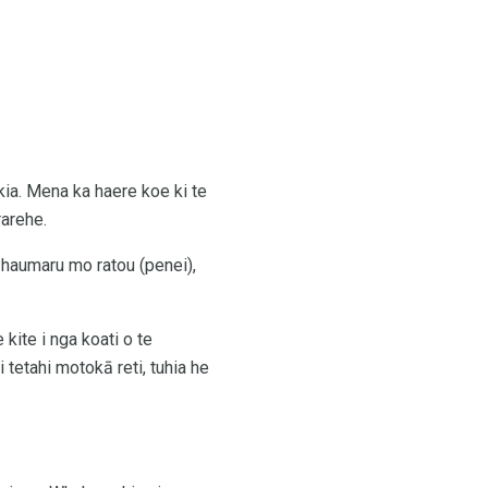
kia. Mena ka haere koe ki te
rarehe.
e haumaru mo ratou (penei),
kite i nga koati o te
i tetahi motokā reti, tuhia he