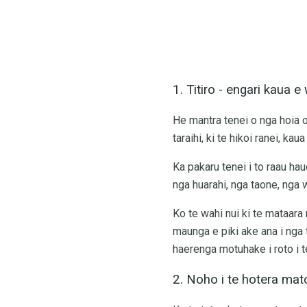
1. Titiro - engari kaua e
He mantra tenei o nga hoia o
taraihi, ki te hikoi ranei, ka
Ka pakaru tenei i to raau ha
nga huarahi, nga taone, nga 
Ko te wahi nui ki te mataara
maunga e piki ake ana i nga to
haerenga motuhake i roto i t
2. Noho i te hotera ma