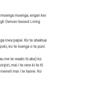
te moenga moenga, engari kei
rough Denver-based Living
o nga mea papai. Ko te ataahua
ki, ko te toenga o te puni.
hau me te waahi iti ake) ko
piri, mai i te rere ki te hī
 meneti mai i te taone. Ko