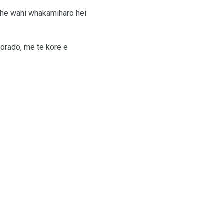
o he wahi whakamiharo hei
olorado, me te kore e