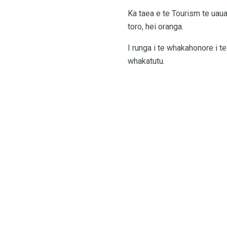
Ka taea e te Tourism te uau
toro, hei oranga.
I runga i te whakahonore i te
whakatutu.