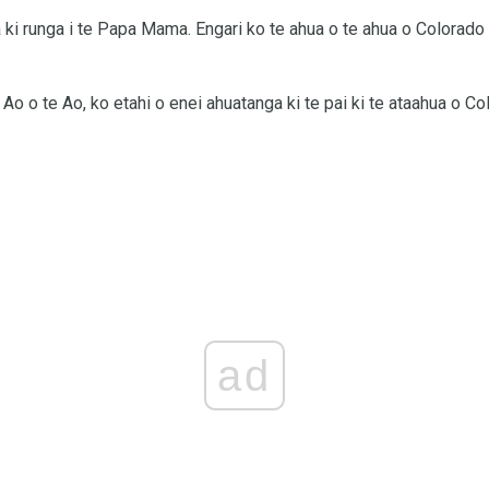
a ki runga i te Papa Mama. Engari ko te ahua o te ahua o Colorad
 Ao o te Ao, ko etahi o enei ahuatanga ki te pai ki te ataahua o C
ad