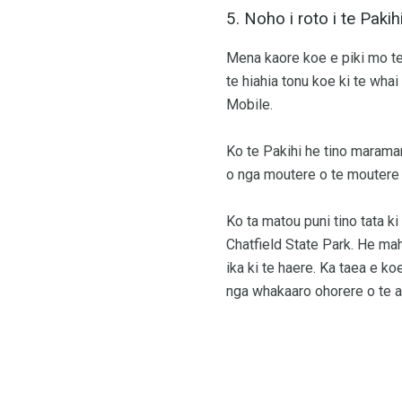
5. Noho i roto i te Pakih
Mena kaore koe e piki mo te
te hiahia tonu koe ki te wha
Mobile.
Ko te Pakihi he tino maramara
o nga moutere o te moutere 
Ko ta matou puni tino tata ki
Chatfield State Park. He maha
ika ki te haere. Ka taea e ko
nga whakaaro ohorere o te a