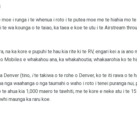
i
 moe i runga i te whenua i roto i te putea moe me te hiahia mo 
i i te wa kounga o te taiao, ka taea e koe te utu i te Airstream th
, na ka kore e pupuhi te hau kia rite ki te RV, engari kei a ia an
o Mobiles e whakahou ana, ka whakahoutia; whakaarohia ko te hipo
 a Denver (tino,
i
te takiwa o te rohe o Denver, ko te iti rawa o te 
 nga waahanga o nga taumahi o waho i roto i tenei puranga nui, piri
e te ahua kia 1,000 maero te tawhiti, me te kore e neke atu i te 15
whi maunga ka raru koe.