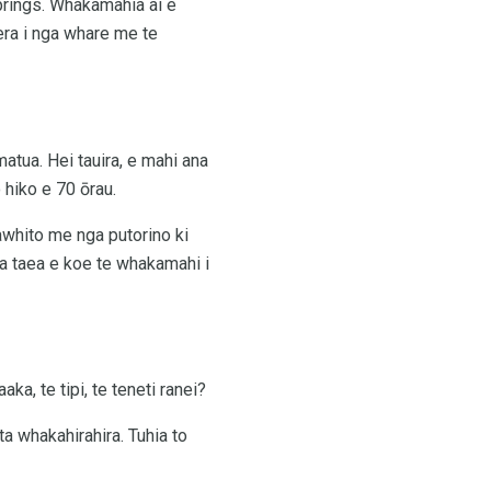
prings. Whakamahia ai e
era i nga whare me te
tua. Hei tauira, e mahi ana
 hiko e 70 ōrau.
awhito me nga putorino ki
a taea e koe te whakamahi i
ka, te tipi, te teneti ranei?
a whakahirahira. Tuhia to