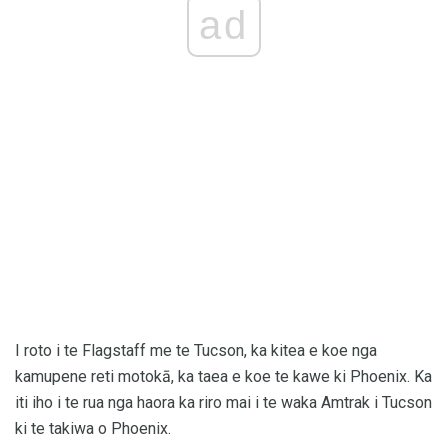
ad
I roto i te Flagstaff me te Tucson, ka kitea e koe nga
kamupene reti motokā, ka taea e koe te kawe ki Phoenix. Ka
iti iho i te rua nga haora ka riro mai i te waka Amtrak i Tucson
ki te takiwa o Phoenix.