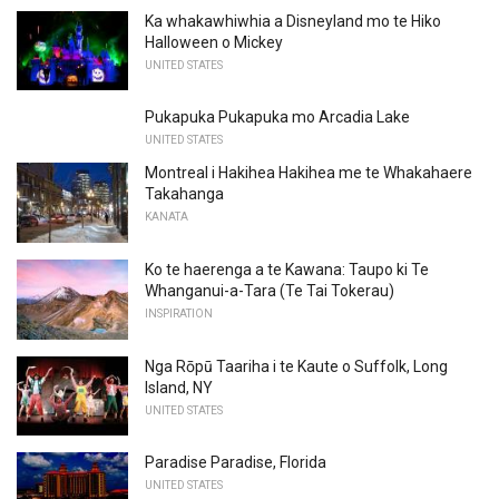
Ka whakawhiwhia a Disneyland mo te Hiko
Halloween o Mickey
UNITED STATES
Pukapuka Pukapuka mo Arcadia Lake
UNITED STATES
Montreal i Hakihea Hakihea me te Whakahaere
Takahanga
KANATA
Ko te haerenga a te Kawana: Taupo ki Te
Whanganui-a-Tara (Te Tai Tokerau)
INSPIRATION
Nga Rōpū Taariha i te Kaute o Suffolk, Long
Island, NY
UNITED STATES
Paradise Paradise, Florida
UNITED STATES