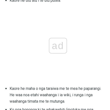
Kaore he utu atu i te utu putea.
ad
Kaore he maha o nga taraiwa me te mea he paparangi.
He waa noa etahi waahanga i ia wiki, i runga i nga
waahanga timata me te mutunga.
Ko nga hononga ki te whakawhiti (motuka me nga