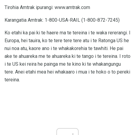
Tirohia Amtrak ipurangi: www.amtrak.com
Karangatia Amtrak: 1-800-USA-RAIL (1-800-872-7245)
Ko etahi ka pai ki te haere ma te tereina i te waka rererangi. I
Europa, hei tauira, ko te tere tere tere atu i te Ratonga US he
nui noa atu, kaore ano i te whakakorehia te tawhiti. He pai
ake te ahuareka me te ahuareka ki te tango i te tereina. I roto
i te US kei reira he painga me te kino ki te whakangungu
tere. Anei etahi mea hei whakaaro i mua i te hoko o to pereki
tereina.