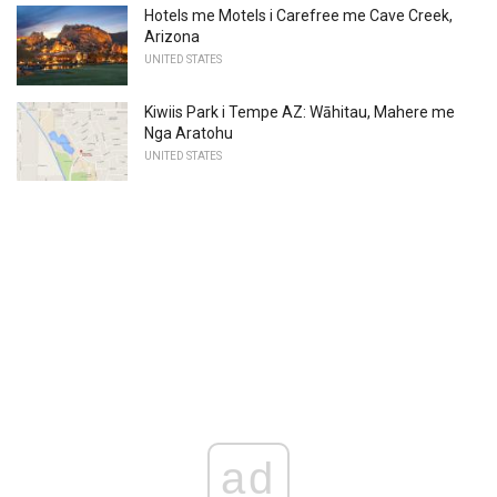
Hotels me Motels i Carefree me Cave Creek,
Arizona
UNITED STATES
Kiwiis Park i Tempe AZ: Wāhitau, Mahere me
Nga Aratohu
UNITED STATES
ad