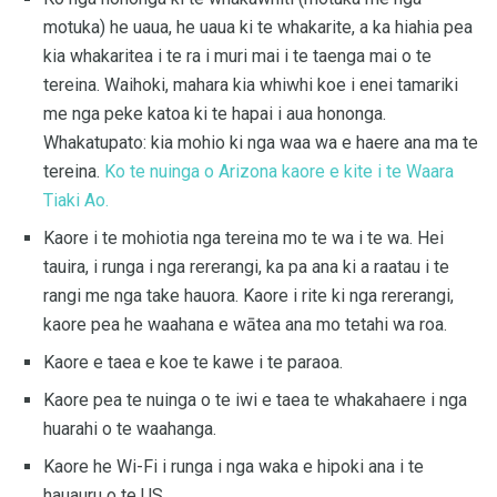
motuka) he uaua, he uaua ki te whakarite, a ka hiahia pea
kia whakaritea i te ra i muri mai i te taenga mai o te
tereina. Waihoki, mahara kia whiwhi koe i enei tamariki
me nga peke katoa ki te hapai i aua hononga.
Whakatupato: kia mohio ki nga waa wa e haere ana ma te
tereina.
Ko te nuinga o Arizona kaore e kite i te Waara
Tiaki Ao.
Kaore i te mohiotia nga tereina mo te wa i te wa. Hei
tauira, i runga i nga rererangi, ka pa ana ki a raatau i te
rangi me nga take hauora. Kaore i rite ki nga rererangi,
kaore pea he waahana e wātea ana mo tetahi wa roa.
Kaore e taea e koe te kawe i te paraoa.
Kaore pea te nuinga o te iwi e taea te whakahaere i nga
huarahi o te waahanga.
Kaore he Wi-Fi i runga i nga waka e hipoki ana i te
hauauru o te US