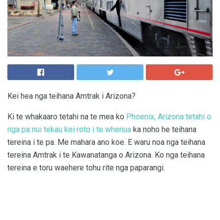
Kei hea nga teihana Amtrak i Arizona?
Ki te whakaaro tetahi na te mea ko
Phoenix, Arizona tetahi o
nga pa nui tekau kei roto i te whenua
ka noho he teihana
tereina i te pa. Me mahara ano koe. E waru noa nga teihana
tereina Amtrak i te Kawanatanga o Arizona. Ko nga teihana
tereina e toru waehere tohu rite nga paparangi.