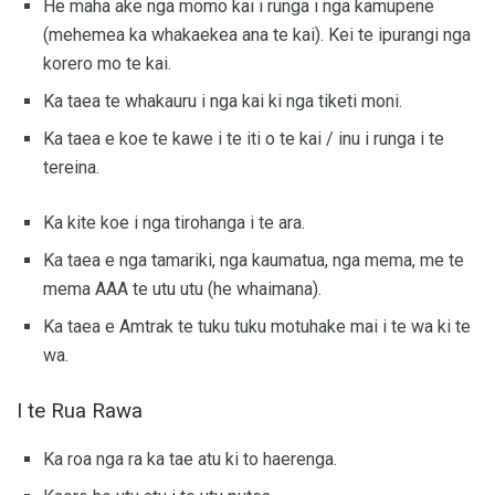
He maha ake nga momo kai i runga i nga kamupene
(mehemea ka whakaekea ana te kai). Kei te ipurangi nga
korero mo te kai.
Ka taea te whakauru i nga kai ki nga tiketi moni.
Ka taea e koe te kawe i te iti o te kai / inu i runga i te
tereina.
Ka kite koe i nga tirohanga i te ara.
Ka taea e nga tamariki, nga kaumatua, nga mema, me te
mema AAA te utu utu (he whaimana).
Ka taea e Amtrak te tuku tuku motuhake mai i te wa ki te
wa.
I te Rua Rawa
Ka roa nga ra ka tae atu ki to haerenga.