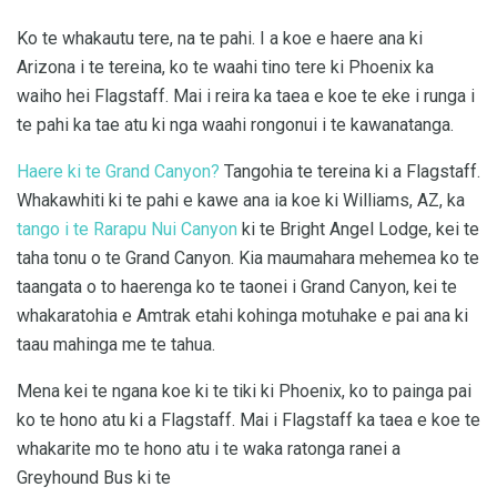
Ko te whakautu tere, na te pahi. I a koe e haere ana ki
Arizona i te tereina, ko te waahi tino tere ki Phoenix ka
waiho hei Flagstaff. Mai i reira ka taea e koe te eke i runga i
te pahi ka tae atu ki nga waahi rongonui i te kawanatanga.
Haere ki te Grand Canyon?
Tangohia te tereina ki a Flagstaff.
Whakawhiti ki te pahi e kawe ana ia koe ki Williams, AZ, ka
tango i te Rarapu Nui Canyon
ki te Bright Angel Lodge, kei te
taha tonu o te Grand Canyon. Kia maumahara mehemea ko te
taangata o to haerenga ko te taonei i Grand Canyon, kei te
whakaratohia e Amtrak etahi kohinga motuhake e pai ana ki
taau mahinga me te tahua.
Mena kei te ngana koe ki te tiki ki Phoenix, ko to painga pai
ko te hono atu ki a Flagstaff. Mai i Flagstaff ka taea e koe te
whakarite mo te hono atu i te waka ratonga ranei a
Greyhound Bus ki te