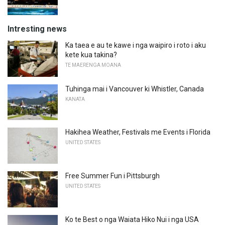
Intresting news
Ka taea e au te kawe i nga waipiro i roto i aku
kete kua takina?
TE MAERENGA MOANA
Tuhinga mai i Vancouver ki Whistler, Canada
KANATA
Hakihea Weather, Festivals me Events i Florida
UNITED STATES
Free Summer Fun i Pittsburgh
UNITED STATES
Ko te Best o nga Waiata Hiko Nui i nga USA