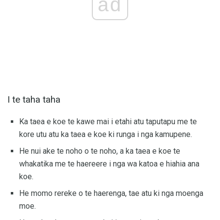
ad
I te taha taha
Ka taea e koe te kawe mai i etahi atu taputapu me te
kore utu atu ka taea e koe ki runga i nga kamupene.
He nui ake te noho o te noho, a ka taea e koe te
whakatika me te haereere i nga wa katoa e hiahia ana
koe.
He momo rereke o te haerenga, tae atu ki nga moenga
moe.