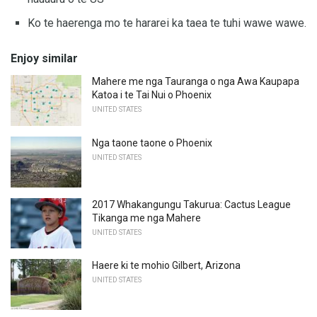
Ko te haerenga mo te hararei ka taea te tuhi wawe wawe.
Enjoy similar
Mahere me nga Tauranga o nga Awa Kaupapa
Katoa i te Tai Nui o Phoenix
UNITED STATES
Nga taone taone o Phoenix
UNITED STATES
2017 Whakangungu Takurua: Cactus League
Tikanga me nga Mahere
UNITED STATES
Haere ki te mohio Gilbert, Arizona
UNITED STATES