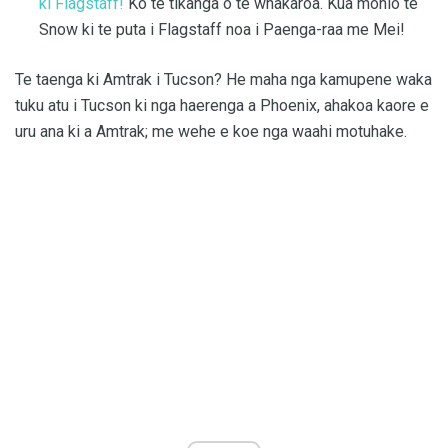
ki Flagstaff!
Ko te tikanga o te whakaroa. Kua mohio te
Snow ki te puta i Flagstaff noa i Paenga-raa me Mei!
Te taenga ki Amtrak i Tucson? He maha nga kamupene waka
tuku atu i Tucson ki nga haerenga a Phoenix, ahakoa kaore e
uru ana ki a Amtrak; me wehe e koe nga waahi motuhake.