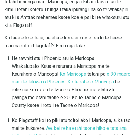
tetahi hononga mai i Maricopa, engari kihai i taea e au te
kimi i tetahi korero i runga i taua ipurangi, na ko te whakapiri
atu ki a Amtrak mehemea kaore koe e pai ki te whakauru atu
ki a Flagstaff.
Ka taea e koe te ui, he aha e kore ai koe e pai ki te haere
mai ma roto i Flagstaff? E rua nga take.
He tawhiti atu i Phoenix atu ia Maricopa.
Whakatupato: Kaua e raruraru a Maricopa me te
Kaunihera o Maricopa!
Ko Maricopa
tetahi pa
e 30 maero
mai i te takiwa o Phoenix
.
Ko te rohe o Maricopa
he
rohe nui kei roto i te taone o Phoenix me etahi atu
paanga me etahi taone e 20. Ko te Taone o Maricopa
County kaore i roto i te Taone o Maricopa!
Ko Flagstaff kei te piki atu teitei ake i Maricopa, a, ka tae
mai te hukarere.
Ae, kei reira etahi taone hiko e tata ana