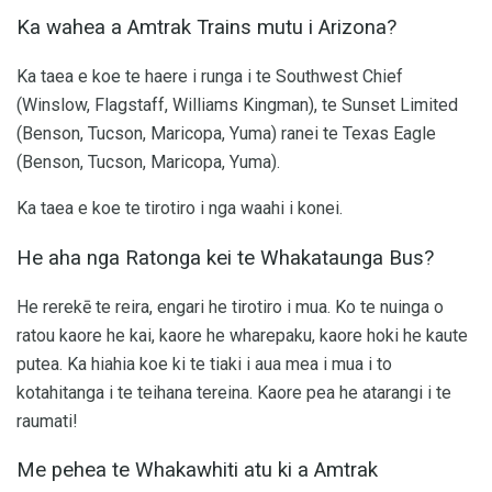
Ka wahea a Amtrak Trains mutu i Arizona?
Ka taea e koe te haere i runga i te Southwest Chief
(Winslow, Flagstaff, Williams Kingman), te Sunset Limited
(Benson, Tucson, Maricopa, Yuma) ranei te Texas Eagle
(Benson, Tucson, Maricopa, Yuma).
Ka taea e koe te tirotiro i nga waahi i konei.
He aha nga Ratonga kei te Whakataunga Bus?
He rerekē te reira, engari he tirotiro i mua. Ko te nuinga o
ratou kaore he kai, kaore he wharepaku, kaore hoki he kaute
putea. Ka hiahia koe ki te tiaki i aua mea i mua i to
kotahitanga i te teihana tereina. Kaore pea he atarangi i te
raumati!
Me pehea te Whakawhiti atu ki a Amtrak