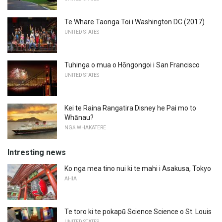
Te Whare Taonga Toi i Washington DC (2017)
UNITED STATES
Tuhinga o mua o Hōngongoi i San Francisco
UNITED STATES
Kei te Raina Rangatira Disney he Pai mo to
Whānau?
NGĀ WHAKATERE
Intresting news
Ko nga mea tino nui ki te mahi i Asakusa, Tokyo
AHIA
Te toro ki te pokapū Science Science o St. Louis
UNITED STATES