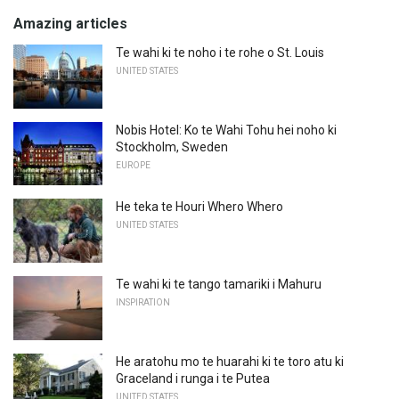
Amazing articles
Te wahi ki te noho i te rohe o St. Louis
UNITED STATES
Nobis Hotel: Ko te Wahi Tohu hei noho ki
Stockholm, Sweden
EUROPE
He teka te Houri Whero Whero
UNITED STATES
Te wahi ki te tango tamariki i Mahuru
INSPIRATION
He aratohu mo te huarahi ki te toro atu ki
Graceland i runga i te Putea
UNITED STATES