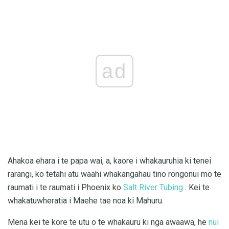
ad
Ahakoa ehara i te papa wai, a, kaore i whakauruhia ki tenei
rarangi, ko tetahi atu waahi whakangahau tino rongonui mo te
raumati i te raumati i Phoenix ko
Salt River Tubing
. Kei te
whakatuwheratia i Maehe tae noa ki Mahuru.
Mena kei te kore te utu o te whakauru ki nga awaawa, he
nui