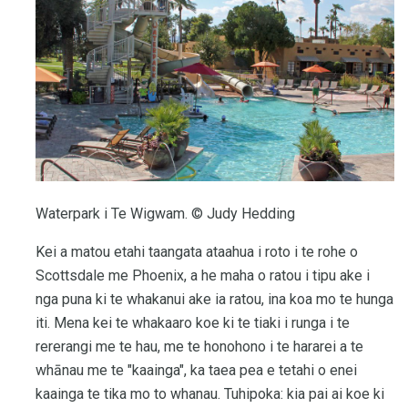
Waterpark i Te Wigwam. © Judy Hedding
Kei a matou etahi taangata ataahua i roto i te rohe o
Scottsdale me Phoenix, a he maha o ratou i tipu ake i
nga puna ki te whakanui ake ia ratou, ina koa mo te hunga
iti. Mena kei te whakaaro koe ki te tiaki i runga i te
rererangi me te hau, me te honohono i te hararei a te
whānau me te "kaainga", ka taea pea e tetahi o enei
kaainga te tika mo to whanau. Tuhipoka: kia pai ai koe ki