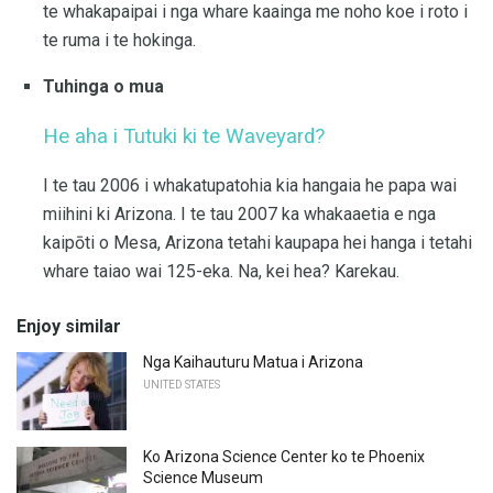
te whakapaipai i nga whare kaainga me noho koe i roto i
te ruma i te hokinga.
Tuhinga o mua
He aha i Tutuki ki te Waveyard?
I te tau 2006 i whakatupatohia kia hangaia he papa wai
miihini ki Arizona. I te tau 2007 ka whakaaetia e nga
kaipōti o Mesa, Arizona tetahi kaupapa hei hanga i tetahi
whare taiao wai 125-eka. Na, kei hea? Karekau.
Enjoy similar
Nga Kaihauturu Matua i Arizona
UNITED STATES
Ko Arizona Science Center ko te Phoenix
Science Museum