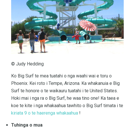
© Judy Hedding
Ko Big Surf te mea tuatahi o nga waahi wai e toru o
Phoenix. Kei roto i Tempe, Arizona. Ka whakanuia e Big
Surf te honore o te waikauru tuatahi i te United States.
Hoki mai i nga ra o Big Surf, he waa tino one! Ka taea e
koe te kite i nga whakaahua tawhito o Big Surf timata i te
kiriata 9 o te haerenga whakaahua
!
Tuhinga o mua