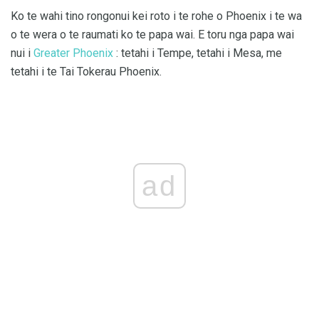
Ko te wahi tino rongonui kei roto i te rohe o Phoenix i te wa
o te wera o te raumati ko te papa wai. E toru nga papa wai
nui i
Greater Phoenix
: tetahi i Tempe, tetahi i Mesa, me
tetahi i te Tai Tokerau Phoenix.
ad