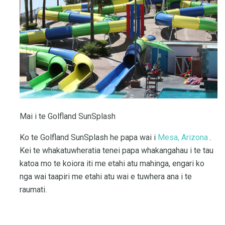
Mai i te Golfland SunSplash
Ko te Golfland SunSplash he papa wai i
Mesa, Arizona
.
Kei te whakatuwheratia tenei papa whakangahau i te tau
katoa mo te koiora iti me etahi atu mahinga, engari ko
nga wai taapiri me etahi atu wai e tuwhera ana i te
raumati.