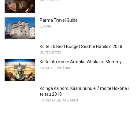
Parma Travel Guide
EUROPE
Ko te 10 Best Budget Seattle Hotels o 2018
UNITED STATES
Ko te utu mo te Arotake Whakairo Mummy
HAERE A TE WHĀNAU
Ko nga Kaihoroi Kaahuhuhu e 7 mo te Hokona i
te tau 2018
HANGARAU & HANGARAU