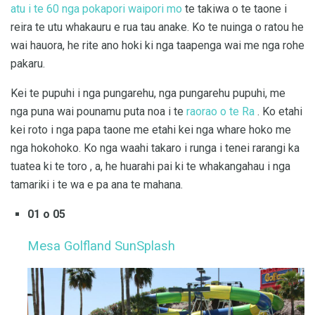
atu i te 60 nga pokapori waipori mo
te takiwa o te taone i
reira te utu whakauru e rua tau anake. Ko te nuinga o ratou he
wai hauora, he rite ano hoki ki nga taapenga wai me nga rohe
pakaru.
Kei te pupuhi i nga pungarehu, nga pungarehu pupuhi, me
nga puna wai pounamu puta noa i te
raorao o te Ra
. Ko etahi
kei roto i nga papa taone me etahi kei nga whare hoko me
nga hokohoko. Ko nga waahi takaro i runga i tenei rarangi ka
tuatea ki te toro , a, he huarahi pai ki te whakangahau i nga
tamariki i te wa e pa ana te mahana.
01 o 05
Mesa Golfland SunSplash