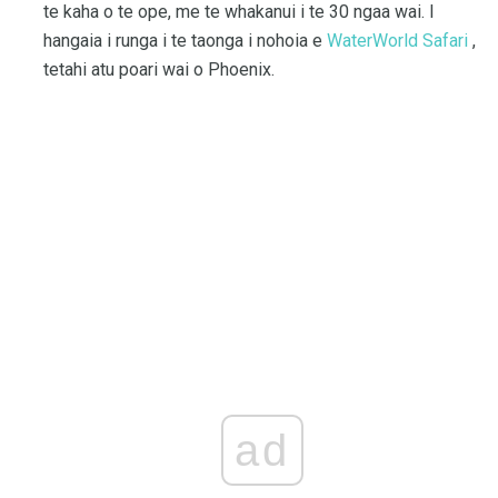
te kaha o te ope, me te whakanui i te 30 ngaa wai. I
hangaia i runga i te taonga i nohoia e
WaterWorld Safari
,
tetahi atu poari wai o Phoenix.
ad