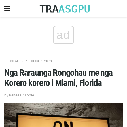
ad
United States
Florida
Miami
Nga Raraunga Rongohau me nga
Korero korero i Miami, Florida
by Renee Chapple