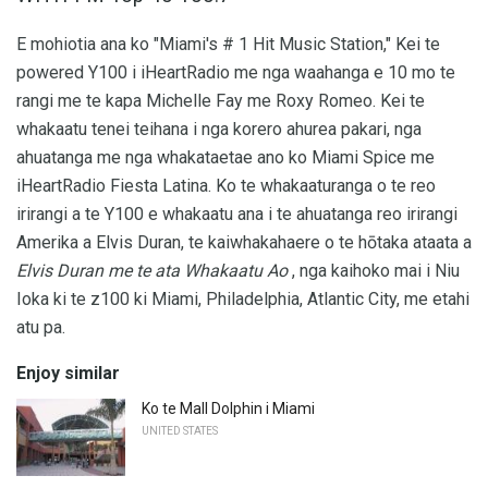
E mohiotia ana ko "Miami's # 1 Hit Music Station," Kei te
powered Y100 i iHeartRadio me nga waahanga e 10 mo te
rangi me te kapa Michelle Fay me Roxy Romeo. Kei te
whakaatu tenei teihana i nga korero ahurea pakari, nga
ahuatanga me nga whakataetae ano ko Miami Spice me
iHeartRadio Fiesta Latina. Ko te whakaaturanga o te reo
irirangi a te Y100 e whakaatu ana i te ahuatanga reo irirangi
Amerika a Elvis Duran, te kaiwhakahaere o te hōtaka ataata a
Elvis Duran me te ata Whakaatu Ao
, nga kaihoko mai i Niu
Ioka ki te z100 ki Miami, Philadelphia, Atlantic City, me etahi
atu pa.
Enjoy similar
Ko te Mall Dolphin i Miami
UNITED STATES