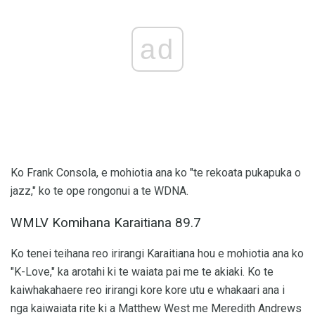
ad
Ko Frank Consola, e mohiotia ana ko "te rekoata pukapuka o
jazz," ko te ope rongonui a te WDNA.
WMLV Komihana Karaitiana 89.7
Ko tenei teihana reo irirangi Karaitiana hou e mohiotia ana ko
"K-Love," ka arotahi ki te waiata pai me te akiaki. Ko te
kaiwhakahaere reo irirangi kore kore utu e whakaari ana i
nga kaiwaiata rite ki a Matthew West me Meredith Andrews