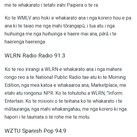
me te whakarato i tetahi irahi Paipera o te ra.
Ko te WMLV ano hoki e whakarato ana i nga korero hou e pa
ana ki te taiao me nga mahi tōrangapū, i tua atu i nga
huihuinga me nga huihuinga e haere mai ana, pērā i te
haerenga haerenga.
WLRN Radio Radio 91.3
Ko te reo irirangi a WLRN e whakarato ana i nga mahere
rongo reo a te National Public Radio tae atu ki te Morning
Edition, nga mea katoa e whakaaroa ana, Marketplace, me
etahi atu rongonui NPR. Ko te tohutohu a WLRN, "Inform.
Entertain. Ko te misioni o te teihana ko te whakarato i te
mātauranga, nga mahi whakangahau, me nga korero ki nga
hapori i te taumata o te rohe me te motu.
WZTU Spanish Pop 94.9