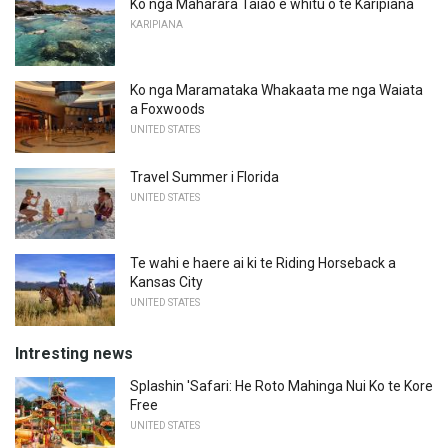
Ko nga Maharara Taiao e whitu o te Karipiana
KARIPIANA
Ko nga Maramataka Whakaata me nga Waiata
a Foxwoods
UNITED STATES
Travel Summer i Florida
UNITED STATES
Te wahi e haere ai ki te Riding Horseback a
Kansas City
UNITED STATES
Intresting news
Splashin 'Safari: He Roto Mahinga Nui Ko te Kore
Free
UNITED STATES