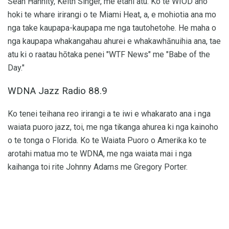
Sean Hannity, Keith Singer, me etahi atu. Ko te WIOD ano
hoki te whare irirangi o te Miami Heat, a, e mohiotia ana mo
nga take kaupapa-kaupapa me nga tautohetohe. He maha o
nga kaupapa whakangahau ahurei e whakawhānuihia ana, tae
atu ki o raatau hōtaka penei "WTF News" me "Babe of the
Day."
WDNA Jazz Radio 88.9
Ko tenei teihana reo irirangi a te iwi e whakarato ana i nga
waiata puoro jazz, toi, me nga tikanga ahurea ki nga kainoho
o te tonga o Florida. Ko te Waiata Puoro o Amerika ko te
arotahi matua mo te WDNA, me nga waiata mai i nga
kaihanga toi rite Johnny Adams me Gregory Porter.