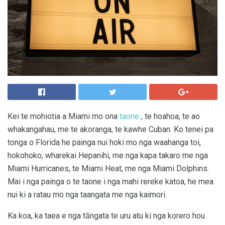
Kei te mohiotia a Miami mo ona
taone
, te hoahoa, te ao
whakangahau, me te akoranga, te kawhe Cuban. Ko tenei pa
tonga o Florida he painga nui hoki mo nga waahanga toi,
hokohoko, wharekai Hepanihi, me nga kapa takaro me nga
Miami Hurricanes, te Miami Heat, me nga Miami Dolphins.
Mai i nga painga o te taone i nga mahi rereke katoa, he mea
nui ki a ratau mo nga taangata me nga kaimori.
Ka koa, ka taea e nga tāngata te uru atu ki nga korero hou