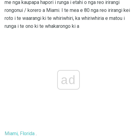
me nga kaupapa hapori i runga i etahi o nga reo irirangi
rongonui / korero a Miami. I te mea e 80 nga reo irirangi kei
roto i te waarangi ki te whiriwhiri, ka whiriwhiria e matou i
runga i te ono ki te whakarongo ki a
ad
Miami, Florida
.