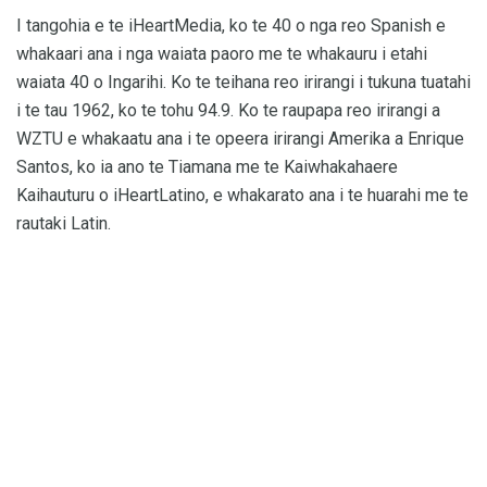
I tangohia e te iHeartMedia, ko te 40 o nga reo Spanish e
whakaari ana i nga waiata paoro me te whakauru i etahi
waiata 40 o Ingarihi. Ko te teihana reo irirangi i tukuna tuatahi
i te tau 1962, ko te tohu 94.9. Ko te raupapa reo irirangi a
WZTU e whakaatu ana i te opeera irirangi Amerika a Enrique
Santos, ko ia ano te Tiamana me te Kaiwhakahaere
Kaihauturu o iHeartLatino, e whakarato ana i te huarahi me te
rautaki Latin.