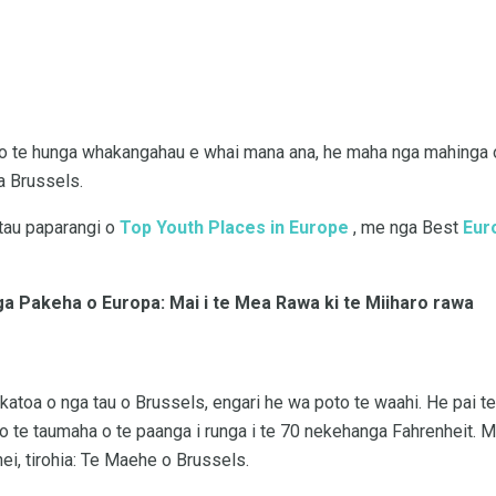
 te hunga whakangahau e whai mana ana, he maha nga mahinga 
a Brussels.
atau paparangi o
Top Youth Places in Europe
, me nga Best
Eur
ga Pakeha o Europa: Mai i te Mea Rawa ki te Miiharo rawa
u katoa o nga tau o Brussels, engari he wa poto te waahi. He pai t
ui o te taumaha o te paanga i runga i te 70 nekehanga Fahrenheit.
nei, tirohia: Te Maehe o Brussels.