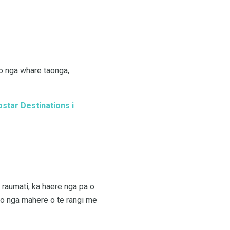
o nga whare taonga,
ostar Destinations i
e raumati, ka haere nga pa o
 Mo nga mahere o te rangi me