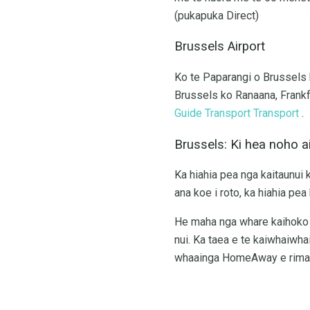
(pukapuka Direct)
Brussels Airport
Ko te Paparangi o Brussels k
Brussels ko Ranaana, Frankf
Guide Transport Transport
.
Brussels: Ki hea noho a
Ka hiahia pea nga kaitaunui 
ana koe i roto, ka hiahia pea k
He maha nga whare kaihoko a
nui. Ka taea e te kaiwhaiwha
whaainga HomeAway e rima te