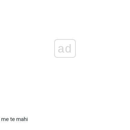
ad
e me te mahi