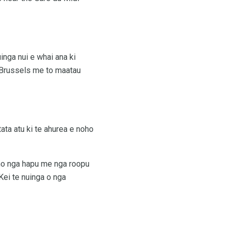
inga nui e whai ana ki
i Brussels me to maatau
ata atu ki te ahurea e noho
 mo nga hapu me nga roopu
Kei te nuinga o nga