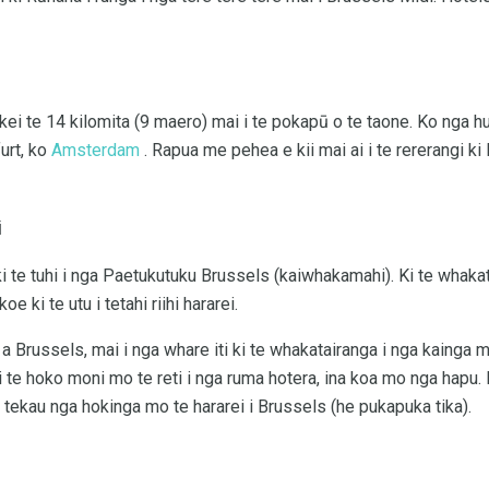
ei te 14 kilomita (9 maero) mai i te pokapū o te taone. Ko nga hu
urt, ko
Amsterdam
. Rapua me pehea e kii mai ai i te rererangi k
i
ki te tuhi i nga Paetukutuku Brussels (kaiwhakamahi). Ki te whakat
oe ki te utu i tetahi riihi hararei.
 Brussels, mai i nga whare iti ki te whakatairanga i nga kainga
i te hoko moni mo te reti i nga ruma hotera, ina koa mo nga hapu. 
kau nga hokinga mo te hararei i Brussels (he pukapuka tika).