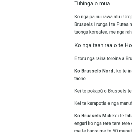
Tuhinga o mua
Ko nga pa nui rawa atu i Urop
Brussels i runga i te Putea 
taonga koreatea, me nga rahu
Ko nga taahiraa o te H
E toru nga raina tereina a B
Ko Brussels Nord
, ko te i
taone.
Kei te pokapū o Brussels t
Kei te karapotia e nga manu
Ko Brussels Midi
kei te tah
engari ko nga tere tere tere
me te haora me te 50 meneti 