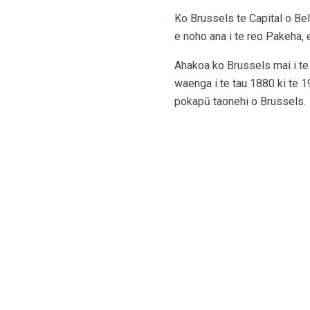
Ko Brussels te Capital o Bel
e noho ana i te reo Pakeha, e
Ahakoa ko Brussels mai i te
waenga i te tau 1880 ki te 19
pokapū taonehi o Brussels.