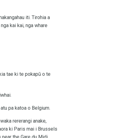
hakangahau iti. Tirohia a
 nga kai kai, nga whare
kia tae ki te pokapū o te
iwhai.
 atu pa katoa o Belgium.
a waka rererangi anake,
ora ki Paris mai i Brussels
s near the Gare du Midi