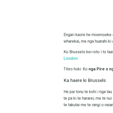
Engari kaore he moemoeke o
wharekai, me nga huarahi ki 
Ko Brussels kei roto i to ta
London
Titiro hoki: Ko
nga Pire o n
Ka haere ki Brussels
He pai tonu te kohi i nga ta
te pa ki te hararei, me te n
te takutai me te rangi o naia