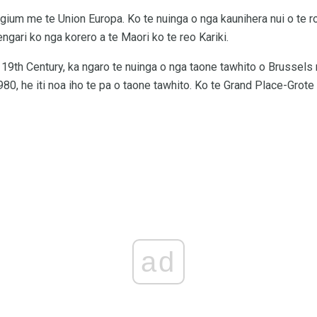
gium me te Union Europa. Ko te nuinga o nga kaunihera nui o te r
ngari ko nga korero a te Maori ko te reo Kariki.
 19th Century, ka ngaro te nuinga o nga taone tawhito o Brussels
80, he iti noa iho te pa o taone tawhito. Ko te Grand Place-Grote 
ad