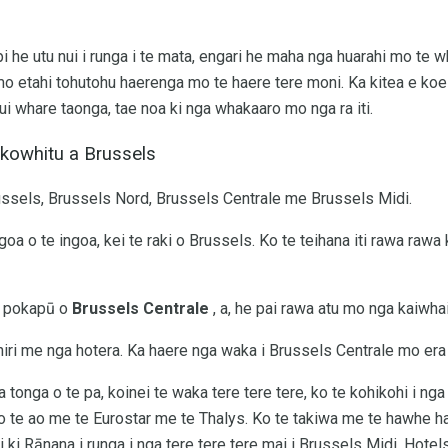
i he utu nui i runga i te mata, engari he maha nga huarahi mo te w
mo etahi tohutohu haerenga mo te haere tere moni. Ka kitea e koe
i whare taonga, tae noa ki nga whakaaro mo nga ra iti.
okowhitu a Brussels
russels, Brussels Nord, Brussels Centrale me Brussels Midi.
ngoa o te ingoa, kei te raki o Brussels. Ko te teihana iti rawa rawa 
e pokapū o
Brussels Centrale
, a, he pai rawa atu mo nga kaiwha
hiri me nga hotera. Ka haere nga waka i Brussels Centrale mo era
a tonga o te pa, koinei te waka tere tere tere, ko te kohikohi i ng
 o te ao me te Eurostar me te Thalys. Ko te takiwa me te hawhe ha
ki Rānana i runga i nga tere tere tere mai i Brussels Midi. Hotel