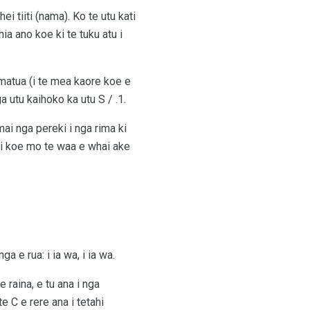
ei tiiti (nama). Ko te utu kati
ia ano koe ki te tuku atu i
i matua (i te mea kaore koe e
a utu kaihoko ka utu S / .1.
mai nga pereki i nga rima ki
tari koe mo te waa e whai ake
 e rua: i ia wa, i ia wa.
 raina, e tu ana i nga
te C e rere ana i tetahi