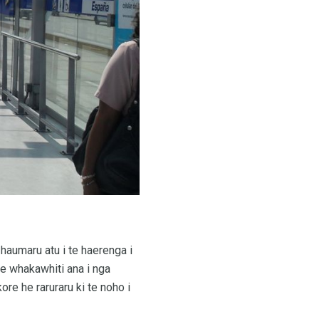
haumaru atu i te haerenga i
 e whakawhiti ana i nga
kore he raruraru ki te noho i