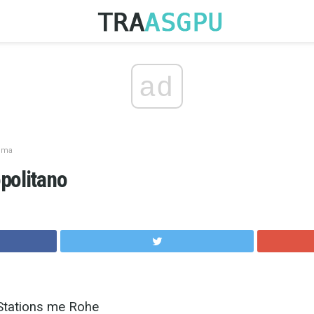
ad
ima
politano
Stations me Rohe