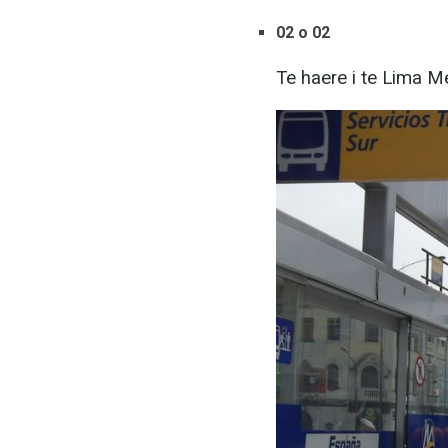
02 o 02
Te haere i te Lima M