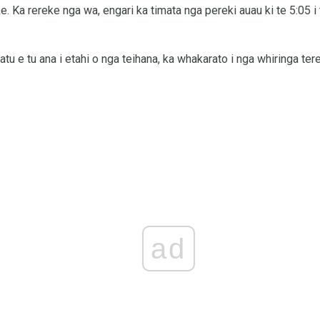
e. Ka rereke nga wa, engari ka timata nga pereki auau ki te 5:05 i t
u e tu ana i etahi o nga teihana, ka whakarato i nga whiringa tere 
ad