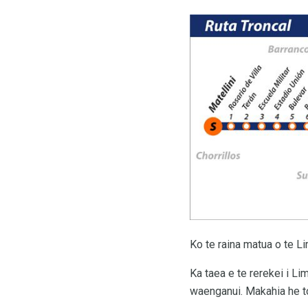
Ko te raina matua o te L
Ka taea e te rerekei i Li
waenganui. Makahia he tor