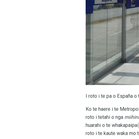
I roto i te pa o España 
Ko te haere i te Metropo
roto i tetahi o nga
miihin
huarahi o te whakapaipai).
roto i te kaute waka mo t