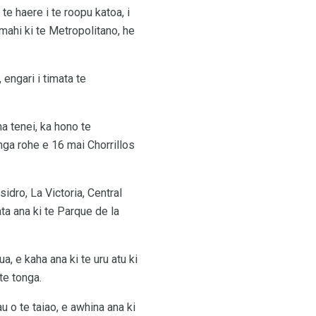
te haere i te roopu katoa, i
mahi ki te Metropolitano, he
engari i timata te
na tenei, ka hono te
nga rohe e 16 mai Chorrillos
sidro, La Victoria, Central
ta ana ki te Parque de la
a, e kaha ana ki te uru atu ki
te tonga.
u o te taiao, e awhina ana ki