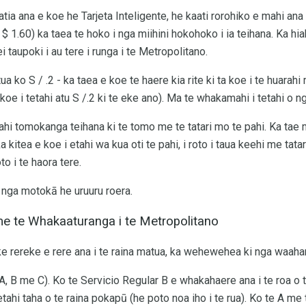
tia ana e koe he Tarjeta Inteligente, he kaati rorohiko e mahi ana h
$ 1.60) ka taea te hoko i nga miihini hokohoko i ia teihana. Ka hiah
ei taupoki i au tere i runga i te Metropolitano.
ua ko S / .2 - ka taea e koe te haere kia rite ki ta koe i te huarah
koe i tetahi atu S /.2 ki te eke ano). Ma te whakamahi i tetahi o ng
tahi tomokanga teihana ki te tomo me te tatari mo te pahi. Ka tae 
ka kitea e koe i etahi wa kua oti te pahi, i roto i taua keehi me ta
to i te haora tere.
 nga motokā he uruuru roera.
e te Whakaaturanga i te Metropolitano
e rereke e rere ana i te raina matua, ka wehewehea ki nga waahanga
A, B me C). Ko te Servicio Regular B e whakahaere ana i te roa o te
tetahi taha o te raina pokapū (he poto noa iho i te rua). Ko te A me 