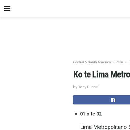
Central & South America
Peru
L
Ko te Lima Metro
by Tony Dunnell
01 o te 02
Lima Metropolitano 