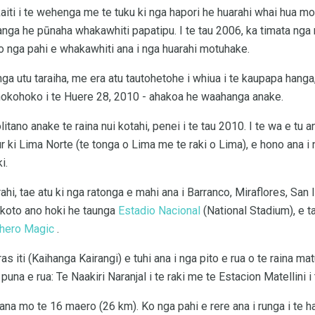
akaiti i te wehenga me te tuku ki nga hapori he huarahi whai hua mo 
nga he pūnaha whakawhiti papatipu. I te tau 2006, ka timata nga 
 ​​nga pahi e whakawhiti ana i nga huarahi motuhake.
 utu taraiha, me era atu tautohetohe i whiua i te kaupapa hanga, 
 hokohoko i te Huere 28, 2010 - ahakoa he waahanga anake.
itano anake te raina nui kotahi, penei i te tau 2010. I te wa e tu a
 ki Lima Norte (te tonga o Lima me te raki o Lima), e hono ana i 
i.
ahi, tae atu ki nga ratonga e mahi ana i Barranco, Miraflores, San I
akoto ano hoki he taunga
Estadio Nacional
(National Stadium), e ta
hero Magic
.
 iti (Kaihanga Kairangi) e tuhi ana i nga pito e rua o te raina matu
una e rua: Te Naakiri Naranjal i te raki me te Estacion Matellini i 
ana mo te 16 maero (26 km). Ko nga pahi e rere ana i runga i te ha