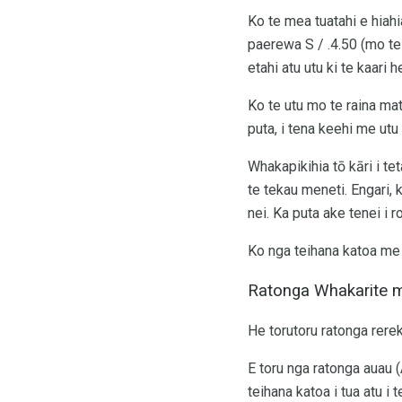
Ko te mea tuatahi e hiahia
paerewa S / .4.50 (mo te 
etahi atu utu ki te kaari h
Ko te utu mo te raina mat
puta, i tena keehi me utu 
Whakapikihia tō kāri i te
te tekau meneti. Engari, 
nei. Ka puta ake tenei i ro
Ko nga teihana katoa me
Ratonga Whakarite m
He torutoru ratonga rerek
E toru nga ratonga auau (
teihana katoa i tua atu i 