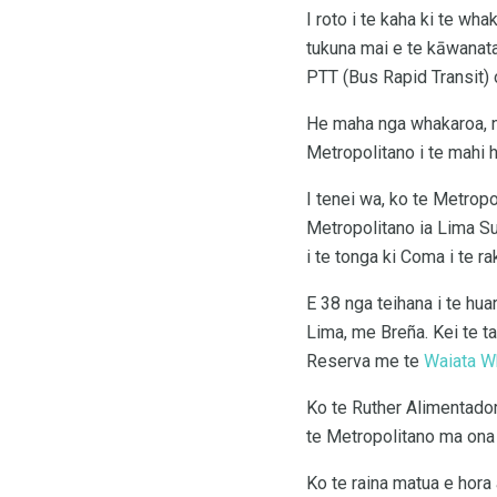
I roto i te kaha ki te wh
tukuna mai e te kāwanata
PTT (Bus Rapid Transit) o
He maha nga whakaroa, nga
Metropolitano i te mahi
I tenei wa, ko te Metropol
Metropolitano ia Lima Sur
i te tonga ki Coma i te rak
E 38 nga teihana i te huar
Lima, me Breña. Kei te t
Reserva me te
Waiata W
Ko te Ruther Alimentadoras
te Metropolitano ma ona p
Ko te raina matua e hora 