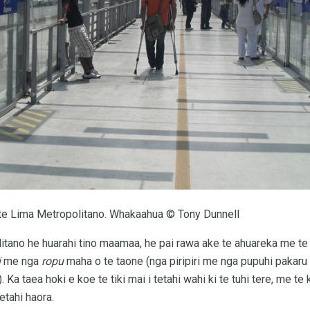
o te Lima Metropolitano. Whakaahua © Tony Dunnell
litano he huarahi tino maamaa, he pai rawa ake te ahuareka me te 
i
me nga
ropu
maha o te taone (nga piripiri me nga pupuhi pakaru
 Ka taea hoki e koe te tiki mai i tetahi wahi ki te tuhi tere, me te 
etahi haora.