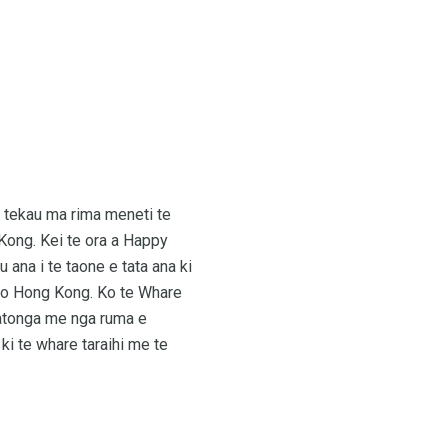
e tekau ma rima meneti te
g Kong. Kei te ora a Happy
 ana i te taone e tata ana ki
nu o Hong Kong. Ko te Whare
ratonga me nga ruma e
ki te whare taraihi me te