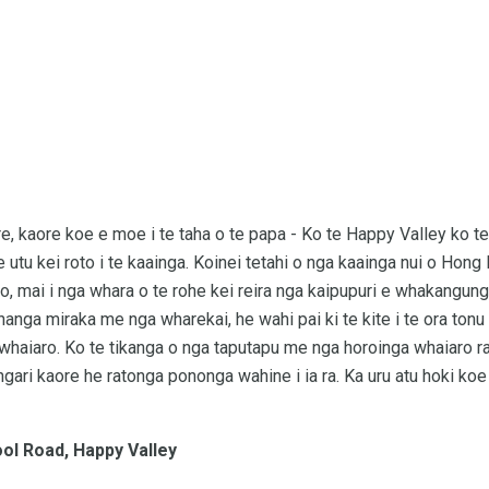
e, kaore koe e moe i te taha o te papa - Ko te Happy Valley ko t
te utu kei roto i te kaainga. Koinei tetahi o nga kaainga nui o Hon
oto, mai i nga whara o te rohe kei reira nga kaipupuri e whakangungu
aihanga miraka me nga wharekai, he wahi pai ki te kite i te ora to
haiaro. Ko te tikanga o nga taputapu me nga horoinga whaiaro 
ngari kaore he ratonga pononga wahine i ia ra. Ka uru atu hoki koe 
ol Road, Happy Valley