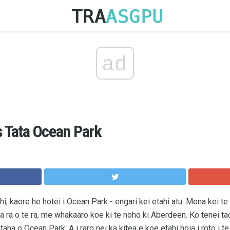
ad
s Tata Ocean Park
ahi, kaore he hotei i Ocean Park - engari kei etahi atu. Mena kei 
nga ra o te ra, me whakaaro koe ki te noho ki Aberdeen. Ko tenei t
taha o Ocean Park. A i raro nei ka kitea e koe etahi hoia i roto i t