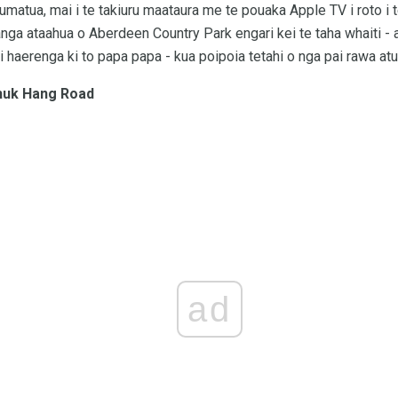
umatua, mai i te takiuru maataura me te pouaka Apple TV i roto i 
anga ataahua o Aberdeen Country Park engari kei te taha whaiti -
i haerenga ki to papa papa - kua poipoia tetahi o nga pai rawa at
huk Hang Road
ad