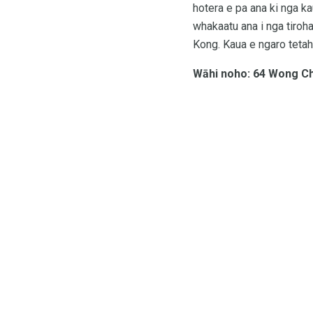
hotera e pa ana ki nga ka
whakaatu ana i nga tiroh
Kong. Kaua e ngaro tetah
Wāhi noho: 64 Wong C