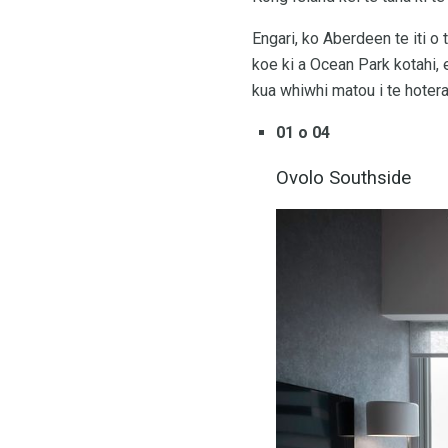
Engari, ko Aberdeen te iti o 
koe ki a Ocean Park kotahi, e
kua whiwhi matou i te hotera
01 o 04
Ovolo Southside