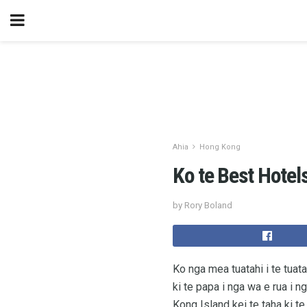
Ahia
Hong Kong
Ko te Best Hotel
by Rory Boland
Ko nga mea tuatahi i te tuat
ki te papa i nga wa e rua i 
Kong Island kei te taha ki te 