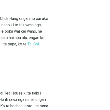
g Chuk Hang engari he pai ake
e noho ki te tokowha nga
 He poka wai kei waho, he
aro nui noa atu, engari ko
o i te papa, ko te
Tai Chi
al Tea House ki te tiaki i
 He iti rawa nga ruma, engari
o te hoahoa i roto i te ruma