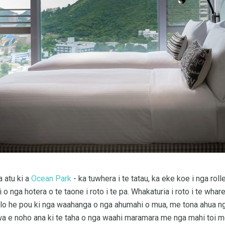
a atu ki a
Ocean Park
- ka tuwhera i te tatau, ka eke koe i nga roll
i o nga hotera o te taone i roto i te pa. Whakaturia i roto i te wh
olo he pou ki nga waahanga o nga ahumahi o mua, me tona ahua n
 e noho ana ki te taha o nga waahi maramara me nga mahi toi moh