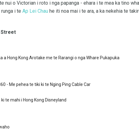
e nui o Victorian i roto i nga papanga - ehara i te mea ka tino whak
i runga i te
Ap Lei Chau
he iti noa mai i te ara, a ka nekehia te tak
 Street
a a Hong Kong Arotake me te Rarangi o nga Whare Pukapuka
0 - Me pehea te tiki ki te Nging Ping Cable Car
 ki te mahi i Hong Kong Disneyland
 waho