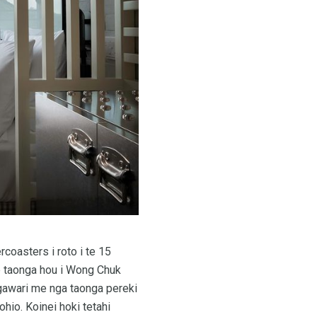
ercoasters i roto i te 15
are taonga hou i Wong Chuk
gawari me nga taonga pereki
io. Koinei hoki tetahi