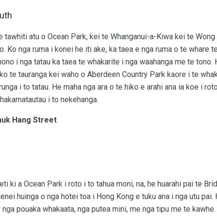
outh
 te tawhiti atu o Ocean Park, kei te Whanganui-a-Kiwa kei te Won
. Ko nga ruma i konei he iti ake, ka taea e nga ruma o te whare t
ohono i nga tatau ka taea te whakarite i nga waahanga me te tono.
ko te tauranga kei waho o Aberdeen Country Park kaore i te whaka
runga i to tatau. He maha nga ara o te hiko e arahi ana ia koe i rot
whakamatautau i to nekehanga.
huk Hang Street
i ki a Ocean Park i roto i to tahua moni, na, he huarahi pai te Brid
 tenei huinga o nga hotei toa i Hong Kong e tuku ana i nga utu pai.
nga pouaka whakaata, nga putea mini, me nga tipu me te kawhe. K