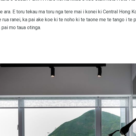
te ara. E toru tekau ma toru nga tere mai i konei ki Central Hong K
 rua ranei, ka pai ake koe ki te noho ki te taone me te tango i te p
 pai mo taua otinga.