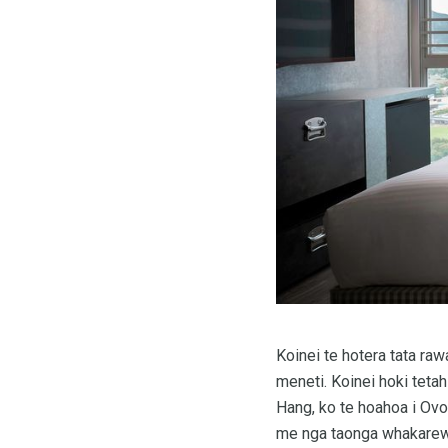
Koinei te hotera tata raw
meneti. Koinei hoki tetah
Hang, ko te hoahoa i Ov
me nga taonga whakarewa