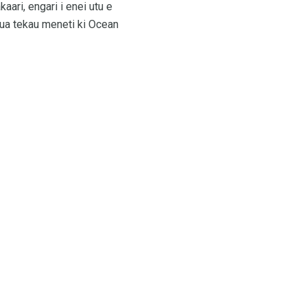
aari, engari i enei utu e
irua tekau meneti ki Ocean