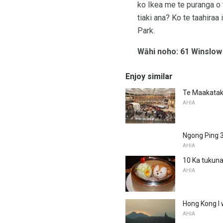
ko Ikea me te puranga o t
tiaki ana? Ko te taahiraa 
Park.
Wāhi noho: 61 Winslow
Enjoy similar
Te Maakatak
AHIA
Ngong Ping 36
AHIA
10 Ka tukuna
AHIA
Hong Kong I
AHIA