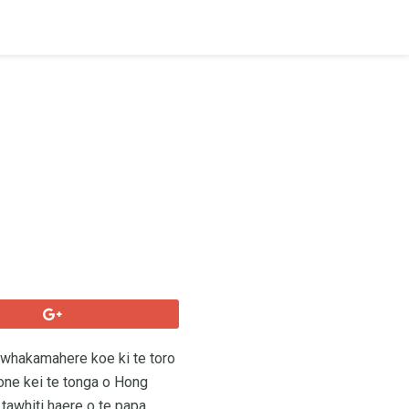
te whakamahere koe ki te toro
aone kei te tonga o Hong
e tawhiti haere o te papa.