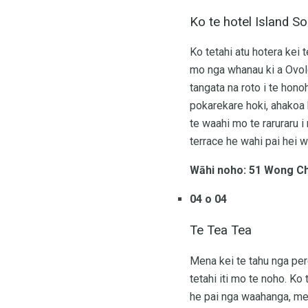
Ko te hotel Island S
Ko tetahi atu hotera kei
mo nga whanau ki a Ovolo
tangata na roto i te hon
pokarekare hoki, ahakoa 
te waahi mo te raruraru i 
terrace he wahi pai hei 
Wāhi noho: 51 Wong C
04 o 04
Te Tea Tea
Mena kei te tahu nga peret
tetahi iti mo te noho. Ko
he pai nga waahanga, me 