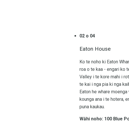
02 o 04
Eaton House
Ko te noho ki Eaton Whar
roa o te kaa - engari ko 
Valley i te kore mahi i r
te kai i nga pia ki nga k
Eaton he whare moenga w
kounga ana i te hotera, e
puna kaukau.
Wāhi noho: 100 Blue Po