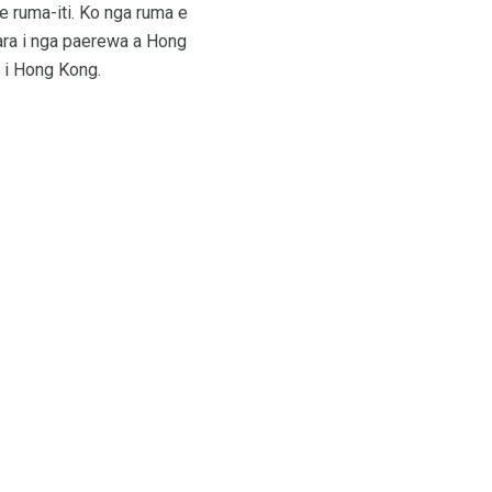
te ruma-iti. Ko nga ruma e
 ara i nga paerewa a Hong
u i Hong Kong.