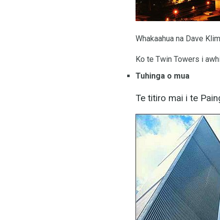
Whakaahua na Dave Klim
Ko te Twin Towers i awhin
Tuhinga o mua
Te titiro mai i te Pa