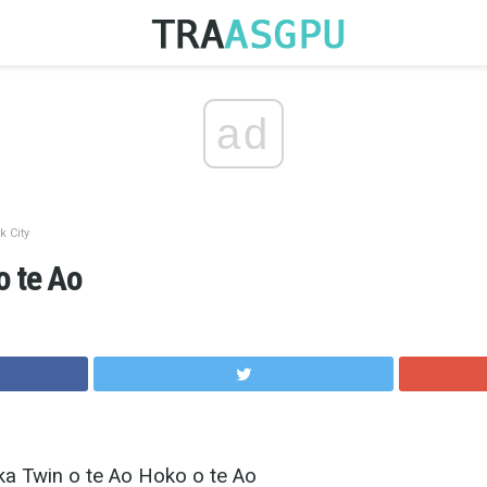
ad
 City
o te Ao
a Twin o te Ao Hoko o te Ao