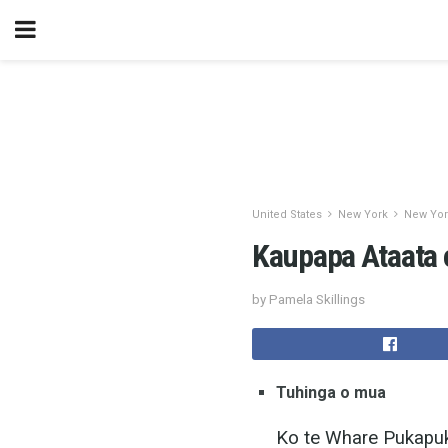
United States
New York
New York
Kaupapa Ataata 
by Pamela Skillings
Tuhinga o mua
Ko te Whare Pukapuk