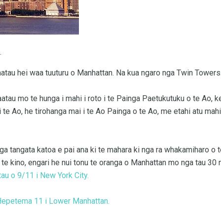
.
raatau hei waa tuuturu o Manhattan. Na kua ngaro nga Twin Towers
atau mo te hunga i mahi i roto i te Painga Paetukutuku o te Ao, ke
 te Ao, he tirohanga mai i te Ao Painga o te Ao, me etahi atu mahi 
a tangata katoa e pai ana ki te mahara ki nga ra whakamiharo o 
 i te kino, engari he nui tonu te oranga o Manhattan mo nga tau 30
tau o 9/11 i New York City.
Hepetema 11 i Lower Manhattan.