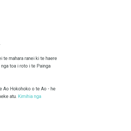
.
i te mahara ranei ki te haere
nga toa i roto i te Painga
te Ao Hokohoko o te Ao - he
 neke atu.
Kimihia nga