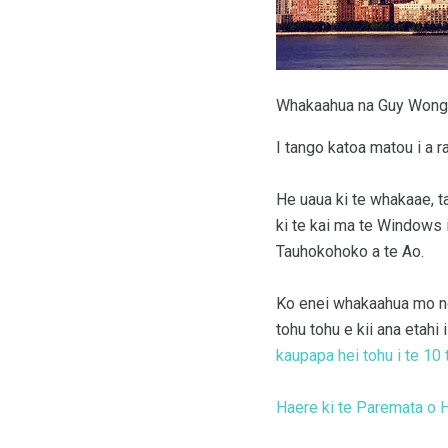
Whakaahua na Guy Wong
I tango katoa matou i a 
He uaua ki te whakaae, ta
ki te kai ma te Windows i
Tauhokohoko a te Ao.
Ko enei whakaahua mo ng
tohu tohu e kii ana etahi
kaupapa hei tohu i te 10 
Haere ki te Paremata o 