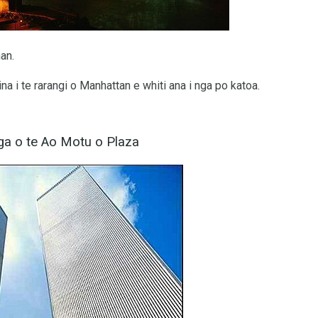
an.
a i te rarangi o Manhattan e whiti ana i nga po katoa.
inga o te Ao Motu o Plaza