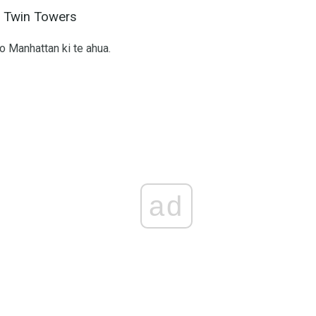
e Twin Towers
 o Manhattan ki te ahua.
ad