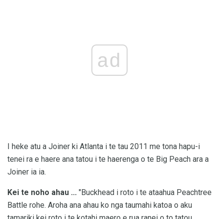
ad
I heke atu a Joiner ki Atlanta i te tau 2011 me tona hapu-i
tenei ra e haere ana tatou i te haerenga o te Big Peach ara a
Joiner ia ia.
Kei te noho ahau ...
"Buckhead i roto i te ataahua Peachtree
Battle rohe. Aroha ana ahau ko nga taumahi katoa o aku
tamariki kei roto i te kotahi maero e rua ranei o to tatou