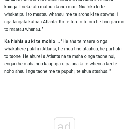
kainga. I neke atu matou i konei mai i Niu Ioka ki te
whakatipu i to maatau whanau, me te aroha ki te atawhai i
nga tangata katoa i Atlanta. Ko te tere o te ora he tino pai mo
to maatau whanau. "
Ka hiahia au ki te mohio ...
"He aha te maere o nga
whakahere pakihi i Atlanta, he mea tino ataahua, he pai hoki
to taone. He ahurei a Atlanta na te maha o nga taone nui,
engari he maha nga kaupapa e pa ana ki te whenua kei te
noho ahau i nga taone me te pupuhi, te ahua ataahua. "
ad