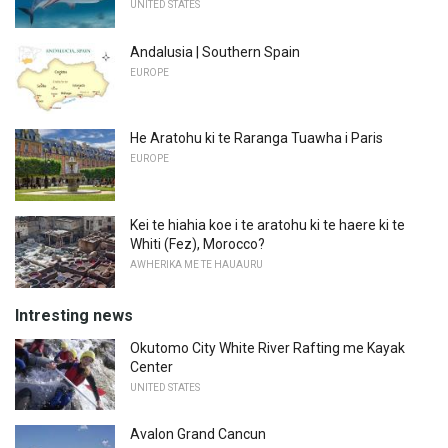
UNITED STATES
Andalusia | Southern Spain
EUROPE
He Aratohu ki te Raranga Tuawha i Paris
EUROPE
Kei te hiahia koe i te aratohu ki te haere ki te
Whiti (Fez), Morocco?
AWHERIKA ME TE HAUAURU
Intresting news
Okutomo City White River Rafting me Kayak
Center
UNITED STATES
Avalon Grand Cancun