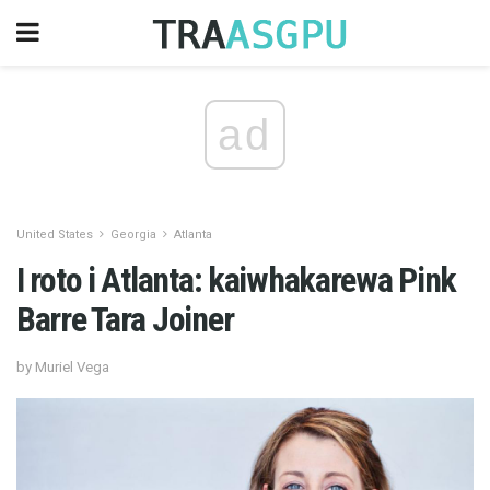
ad
United States
Georgia
Atlanta
I roto i Atlanta: kaiwhakarewa Pink
Barre Tara Joiner
by Muriel Vega