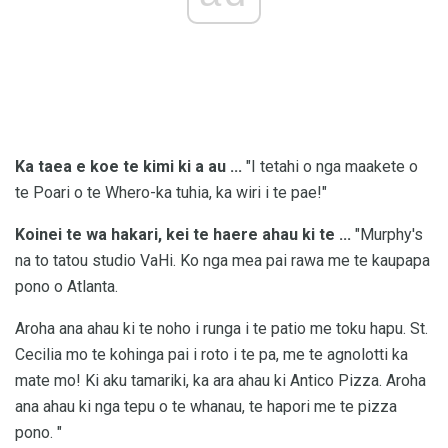
Ka taea e koe te kimi ki a au ...
"I tetahi o nga maakete o
te Poari o te Whero-ka tuhia, ka wiri i te pae!"
Koinei te wa hakari, kei te haere ahau ki te ...
"Murphy's
na to tatou studio VaHi. Ko nga mea pai rawa me te kaupapa
pono o Atlanta.
Aroha ana ahau ki te noho i runga i te patio me toku hapu. St.
Cecilia mo te kohinga pai i roto i te pa, me te agnolotti ka
mate mo! Ki aku tamariki, ka ara ahau ki Antico Pizza. Aroha
ana ahau ki nga tepu o te whanau, te hapori me te pizza
pono. "