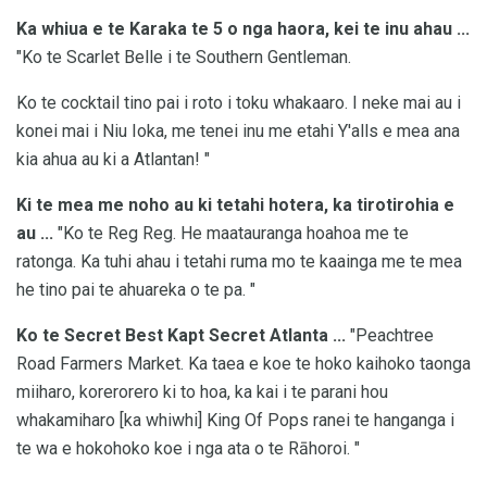
Ka whiua e te Karaka te 5 o nga haora, kei te inu ahau ...
"Ko te Scarlet Belle i te Southern Gentleman.
Ko te cocktail tino pai i roto i toku whakaaro. I neke mai au i
konei mai i Niu Ioka, me tenei inu me etahi Y'alls e mea ana
kia ahua au ki a Atlantan! "
Ki te mea me noho au ki tetahi hotera, ka tirotirohia e
au ...
"Ko te Reg Reg. He maatauranga hoahoa me te
ratonga. Ka tuhi ahau i tetahi ruma mo te kaainga me te mea
he tino pai te ahuareka o te pa. "
Ko te Secret Best Kapt Secret Atlanta ...
"Peachtree
Road Farmers Market. Ka taea e koe te hoko kaihoko taonga
miiharo, korerorero ki to hoa, ka kai i te parani hou
whakamiharo [ka whiwhi] King Of Pops ranei te hanganga i
te wa e hokohoko koe i nga ata o te Rāhoroi. "