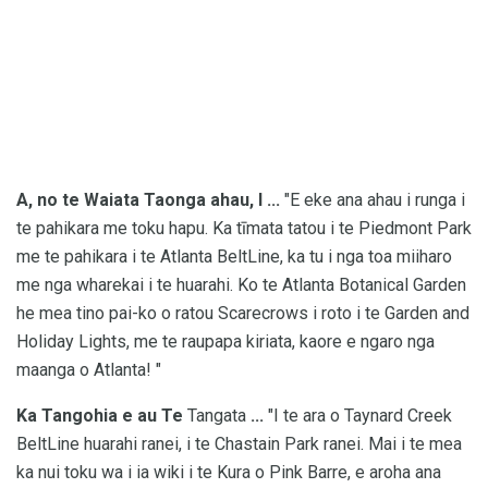
A, no te Waiata Taonga ahau, I ...
"E eke ana ahau i runga i
te pahikara me toku hapu. Ka tīmata tatou i te Piedmont Park
me te pahikara i te Atlanta BeltLine, ka tu i nga toa miiharo
me nga wharekai i te huarahi. Ko te Atlanta Botanical Garden
he mea tino pai-ko o ratou Scarecrows i roto i te Garden and
Holiday Lights, me te raupapa kiriata, kaore e ngaro nga
maanga o Atlanta! "
Ka Tangohia e au Te
Tangata
...
"I te ara o Taynard Creek
BeltLine huarahi ranei, i te Chastain Park ranei. Mai i te mea
ka nui toku wa i ia wiki i te Kura o Pink Barre, e aroha ana