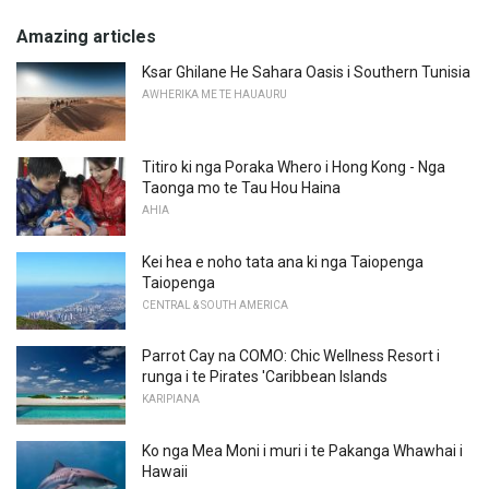
Amazing articles
Ksar Ghilane He Sahara Oasis i Southern Tunisia
AWHERIKA ME TE HAUAURU
Titiro ki nga Poraka Whero i Hong Kong - Nga
Taonga mo te Tau Hou Haina
AHIA
Kei hea e noho tata ana ki nga Taiopenga
Taiopenga
CENTRAL & SOUTH AMERICA
Parrot Cay na COMO: Chic Wellness Resort i
runga i te Pirates 'Caribbean Islands
KARIPIANA
Ko nga Mea Moni i muri i te Pakanga Whawhai i
Hawaii