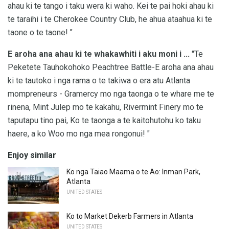
ahau ki te tango i taku wera ki waho. Kei te pai hoki ahau ki
te taraihi i te Cherokee Country Club, he ahua ataahua ki te
taone o te taone! "
E aroha ana ahau ki te whakawhiti i aku moni i ...
"Te
Peketete Tauhokohoko Peachtree Battle-E aroha ana ahau
ki te tautoko i nga rama o te takiwa o era atu Atlanta
mompreneurs - Gramercy mo nga taonga o te whare me te
rinena, Mint Julep mo te kakahu, Rivermint Finery mo te
taputapu tino pai, Ko te taonga a te kaitohutohu ko taku
haere, a ko Woo mo nga mea rongonui! "
Enjoy similar
Ko nga Taiao Maama o te Ao: Inman Park,
Atlanta
UNITED STATES
Ko to Market Dekerb Farmers in Atlanta
UNITED STATES