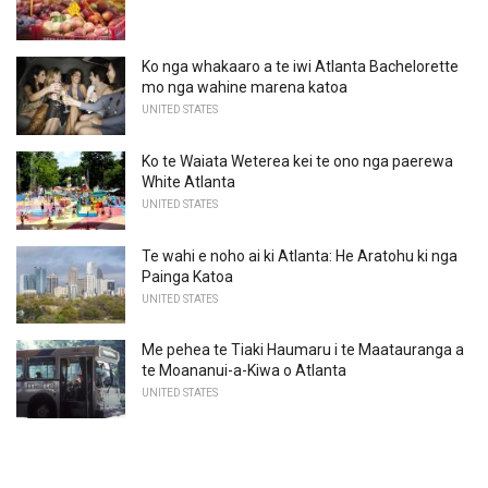
Ko nga whakaaro a te iwi Atlanta Bachelorette
mo nga wahine marena katoa
UNITED STATES
Ko te Waiata Weterea kei te ono nga paerewa
White Atlanta
UNITED STATES
Te wahi e noho ai ki Atlanta: He Aratohu ki nga
Painga Katoa
UNITED STATES
Me pehea te Tiaki Haumaru i te Maatauranga a
te Moananui-a-Kiwa o Atlanta
UNITED STATES