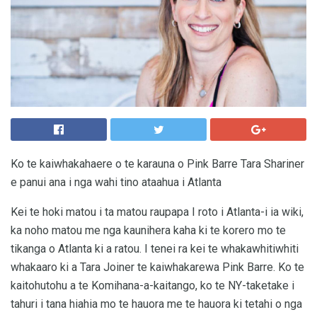
Ko te kaiwhakahaere o te karauna o Pink Barre Tara Shariner
e panui ana i nga wahi tino ataahua i Atlanta
Kei te hoki matou i ta matou raupapa I roto i Atlanta-i ia wiki,
ka noho matou me nga kaunihera kaha ki te korero mo te
tikanga o Atlanta ki a ratou. I tenei ra kei te whakawhitiwhiti
whakaaro ki a Tara Joiner te kaiwhakarewa Pink Barre. Ko te
kaitohutohu a te Komihana-a-kaitango, ko te NY-taketake i
tahuri i tana hiahia mo te hauora me te hauora ki tetahi o nga