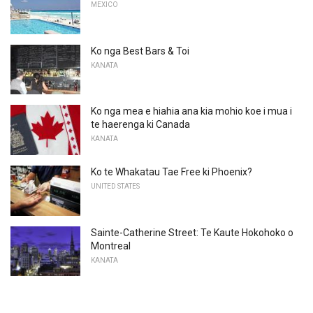
MEXICO
Ko nga Best Bars & Toi
KANATA
Ko nga mea e hiahia ana kia mohio koe i mua i
te haerenga ki Canada
KANATA
Ko te Whakatau Tae Free ki Phoenix?
UNITED STATES
Sainte-Catherine Street: Te Kaute Hokohoko o
Montreal
KANATA