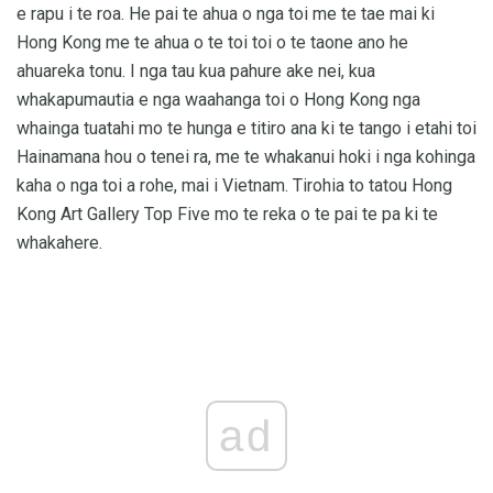
e rapu i te roa. He pai te ahua o nga toi me te tae mai ki
Hong Kong me te ahua o te toi toi o te taone ano he
ahuareka tonu. I nga tau kua pahure ake nei, kua
whakapumautia e nga waahanga toi o Hong Kong nga
whainga tuatahi mo te hunga e titiro ana ki te tango i etahi toi
Hainamana hou o tenei ra, me te whakanui hoki i nga kohinga
kaha o nga toi a rohe, mai i Vietnam. Tirohia to tatou Hong
Kong Art Gallery Top Five mo te reka o te pai te pa ki te
whakahere.
ad