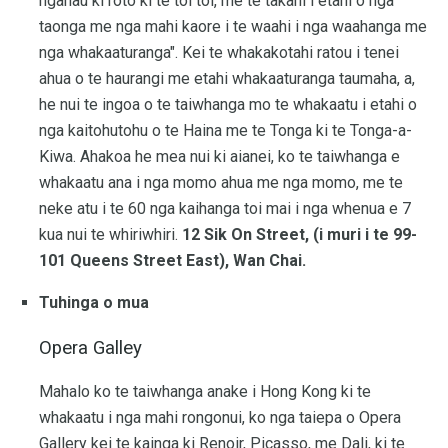
ngahau ki roto ki te toi toi, me te takahi i etahi o nga
taonga me nga mahi kaore i te waahi i nga waahanga me
nga whakaaturanga". Kei te whakakotahi ratou i tenei
ahua o te haurangi me etahi whakaaturanga taumaha, a,
he nui te ingoa o te taiwhanga mo te whakaatu i etahi o
nga kaitohutohu o te Haina me te Tonga ki te Tonga-a-
Kiwa. Ahakoa he mea nui ki aianei, ko te taiwhanga e
whakaatu ana i nga momo ahua me nga momo, me te
neke atu i te 60 nga kaihanga toi mai i nga whenua e 7
kua nui te whiriwhiri.
12 Sik On Street, (i muri i te 99-
101 Queens Street East), Wan Chai.
Tuhinga o mua
Opera Galley
Mahalo ko te taiwhanga anake i Hong Kong ki te
whakaatu i nga mahi rongonui, ko nga taiepa o Opera
Gallery kei te kainga ki Renoir, Picasso, me Dali, ki te