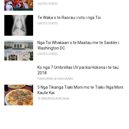
UNITED STATES
Te Waka o te Raorau i roto i nga Toi
UNITED STATES
Nga Toi Whakaari o te Maatau me te Sackler i
Washington DC
UNITED STATES
Ko nga 7 Umbrellas UV pai kia Hokona i te tau
2018
HANGARAU & HANGARAU
5 Nga Tikanga Tiaki Moni mo te Tiaki i Nga Moni
Kaute Kai
TE MAERENGA MOANA