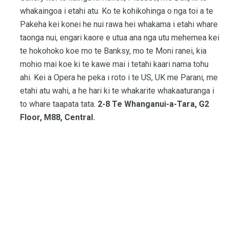
whakaingoa i etahi atu. Ko te kohikohinga o nga toi a te
Pakeha kei konei he nui rawa hei whakama i etahi whare
taonga nui, engari kaore e utua ana nga utu mehemea kei
te hokohoko koe mo te Banksy, mo te Moni ranei, kia
mohio mai koe ki te kawe mai i tetahi kaari nama tohu
ahi. Kei a Opera he peka i roto i te US, UK me Parani, me
etahi atu wahi, a he hari ki te whakarite whakaaturanga i
to whare taapata tata.
2-8 Te Whanganui-a-Tara, G2
Floor, M88, Central.