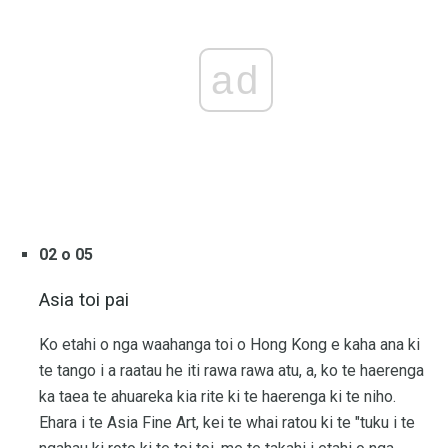
ad
02 o 05
Asia toi pai
Ko etahi o nga waahanga toi o Hong Kong e kaha ana ki
te tango i a raatau he iti rawa rawa atu, a, ko te haerenga
ka taea te ahuareka kia rite ki te haerenga ki te niho.
Ehara i te Asia Fine Art, kei te whai ratou ki te "tuku i te