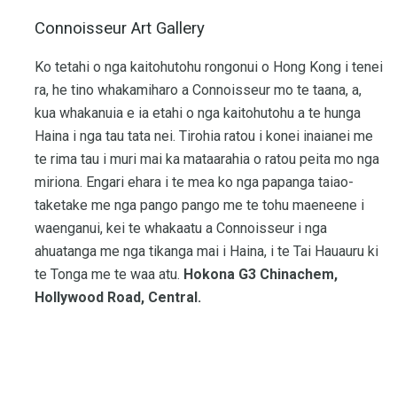
Connoisseur Art Gallery
Ko tetahi o nga kaitohutohu rongonui o Hong Kong i tenei
ra, he tino whakamiharo a Connoisseur mo te taana, a,
kua whakanuia e ia etahi o nga kaitohutohu a te hunga
Haina i nga tau tata nei. Tirohia ratou i konei inaianei me
te rima tau i muri mai ka mataarahia o ratou peita mo nga
miriona. Engari ehara i te mea ko nga papanga taiao-
taketake me nga pango pango me te tohu maeneene i
waenganui, kei te whakaatu a Connoisseur i nga
ahuatanga me nga tikanga mai i Haina, i te Tai Hauauru ki
te Tonga me te waa atu.
Hokona G3 Chinachem,
Hollywood Road, Central.