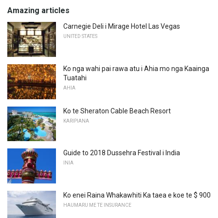
Amazing articles
Carnegie Deli i Mirage Hotel Las Vegas
UNITED STATES
Ko nga wahi pai rawa atu i Ahia mo nga Kaainga
Tuatahi
AHIA
Ko te Sheraton Cable Beach Resort
KARIPIANA
Guide to 2018 Dussehra Festival i India
INIA
Ko enei Raina Whakawhiti Ka taea e koe te $ 900
HAUMARU ME TE INSURANCE