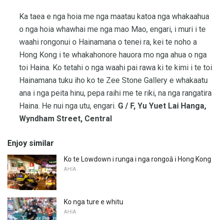
Ka taea e nga hoia me nga maatau katoa nga whakaahua
o nga hoia whawhai me nga mao Mao, engari, i muri i te
waahi rongonui o Hainamana o tenei ra, kei te noho a
Hong Kong i te whakahonore hauora mo nga ahua o nga
toi Haina. Ko tetahi o nga waahi pai rawa ki te kimi i te toi
Hainamana tuku iho ko te Zee Stone Gallery e whakaatu
ana i nga peita hinu, pepa raihi me te riki, na nga rangatira
Haina. He nui nga utu, engari.
G / F, Yu Yuet Lai Hanga,
Wyndham Street, Central
Enjoy similar
Ko te Lowdown i runga i nga rongoā i Hong Kong
AHIA
Ko nga ture e whitu
AHIA