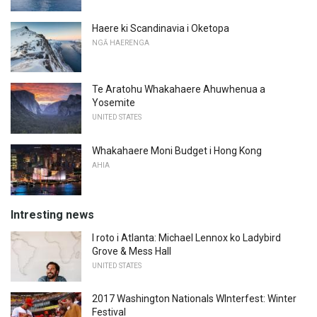
Haere ki Scandinavia i Oketopa
NGĀ HAERENGA
Te Aratohu Whakahaere Ahuwhenua a
Yosemite
UNITED STATES
Whakahaere Moni Budget i Hong Kong
AHIA
Intresting news
I roto i Atlanta: Michael Lennox ko Ladybird
Grove & Mess Hall
UNITED STATES
2017 Washington Nationals WInterfest: Winter
Festival