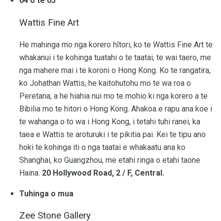
04 o te 05
Wattis Fine Art
He mahinga mo nga korero hītori, ko te Wattis Fine Art te
whakanui i te kohinga tuatahi o te taatai, te wai taero, me
nga mahere mai i te koroni o Hong Kong. Ko te rangatira,
ko Johathan Wattis, he kaitohutohu mo te wa roa o
Peretana, a he hiahia nui mo te mohio ki nga korero a te
Bibilia mo te hitori o Hong Kong. Ahakoa e rapu ana koe i
te wahanga o to wa i Hong Kong, i tetahi tuhi ranei, ka
taea e Wattis te aroturuki i te pikitia pai. Kei te tipu ano
hoki te kohinga iti o nga taatai ​​e whakaatu ana ko
Shanghai, ko Guangzhou, me etahi ringa o etahi taone
Haina.
20 Hollywood Road, 2 / F, Central.
Tuhinga o mua
Zee Stone Gallery