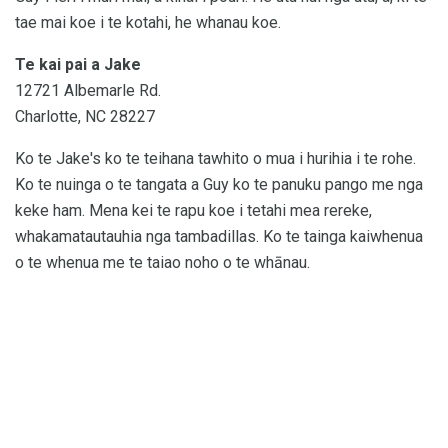
tae mai koe i te kotahi, he whanau koe.
Te kai pai a Jake
12721 Albemarle Rd.
Charlotte, NC 28227
Ko te Jake's ko te teihana tawhito o mua i hurihia i te rohe.
Ko te nuinga o te tangata a Guy ko te panuku pango me nga
keke ham. Mena kei te rapu koe i tetahi mea rereke,
whakamatautauhia nga tambadillas. Ko te tainga kaiwhenua
o te whenua me te taiao noho o te whānau.