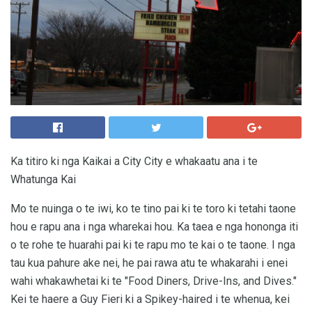
Ka titiro ki nga Kaikai a City City e whakaatu ana i te
Whatunga Kai
Mo te nuinga o te iwi, ko te tino pai ki te toro ki tetahi taone
hou e rapu ana i nga wharekai hou. Ka taea e nga hononga iti
o te rohe te huarahi pai ki te rapu mo te kai o te taone. I nga
tau kua pahure ake nei, he pai rawa atu te whakarahi i enei
wahi whakawhetai ki te "Food Diners, Drive-Ins, and Dives."
Kei te haere a Guy Fieri ki a Spikey-haired i te whenua, kei