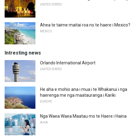
UNITED STATES
Ahea te taime maitai roa no te haere i Mexico?
MEXICO
Intresting news
Orlando International Airport
UNITED STATES
He aha e mohio ana i mua i te Whakanui i nga
haerenga me nga maatauranga i Kariki
EUROPE
Nga Waea Waea Maatau mo te Haere i Haina
AHIA