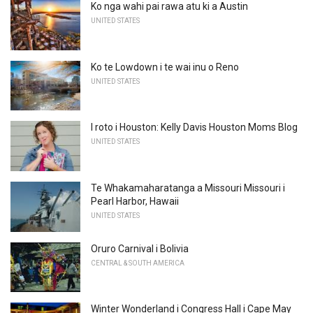
Ko nga wahi pai rawa atu ki a Austin
UNITED STATES
Ko te Lowdown i te wai inu o Reno
UNITED STATES
I roto i Houston: Kelly Davis Houston Moms Blog
UNITED STATES
Te Whakamaharatanga a Missouri Missouri i
Pearl Harbor, Hawaii
UNITED STATES
Oruro Carnival i Bolivia
CENTRAL & SOUTH AMERICA
Winter Wonderland i Congress Hall i Cape May