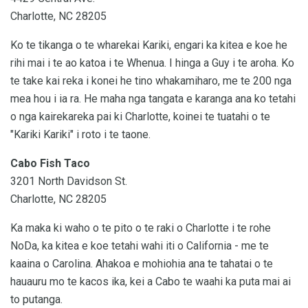
Charlotte, NC 28205
Ko te tikanga o te wharekai Kariki, engari ka kitea e koe he
rihi mai i te ao katoa i te Whenua. I hinga a Guy i te aroha. Ko
te take kai reka i konei he tino whakamiharo, me te 200 nga
mea hou i ia ra. He maha nga tangata e karanga ana ko tetahi
o nga kairekareka pai ki Charlotte, koinei te tuatahi o te
"Kariki Kariki" i roto i te taone.
Cabo Fish Taco
3201 North Davidson St.
Charlotte, NC 28205
Ka maka ki waho o te pito o te raki o Charlotte i te rohe
NoDa, ka kitea e koe tetahi wahi iti o California - me te
kaaina o Carolina. Ahakoa e mohiohia ana te tahatai o te
hauauru mo te kacos ika, kei a Cabo te waahi ka puta mai ai
to putanga.