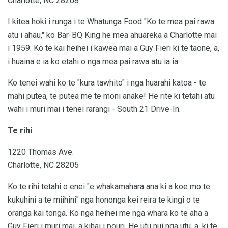
Charlotte, NC 28208
I kitea hoki i runga i te Whatunga Food "Ko te mea pai rawa
atu i ahau," ko Bar-BQ King he mea ahuareka a Charlotte mai
i 1959. Ko te kai heihei i kawea mai a Guy Fieri ki te taone, a,
i huaina e ia ko etahi o nga mea pai rawa atu ia ia.
Ko tenei wahi ko te "kura tawhito" i nga huarahi katoa - te
mahi putea, te putea me te moni anake! He rite ki tetahi atu
wahi i muri mai i tenei rarangi - South 21 Drive-In.
Te rihi
1220 Thomas Ave.
Charlotte, NC 28205
Ko te rihi tetahi o enei "e whakamahara ana ki a koe mo te
kukuhini a te miihini" nga hononga kei reira te kingi o te
oranga kai tonga. Ko nga heihei me nga whara ko te aha a
Guy Fieri i muri mai, a kihai i pouri. He utu nui nga utu, a, ki te