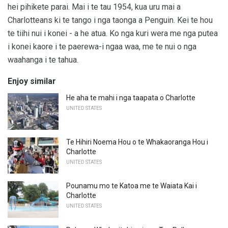
hei pihikete parai. Mai i te tau 1954, kua uru mai a
Charlotteans ki te tango i nga taonga a Penguin. Kei te hou
te tiihi nui i konei - a he atua. Ko nga kuri wera me nga putea
i konei kaore i te paerewa-i ngaa waa, me te nui o nga
waahanga i te tahua.
Enjoy similar
He aha te mahi i nga taapata o Charlotte
UNITED STATES
Te Hihiri Noema Hou o te Whakaoranga Hou i
Charlotte
UNITED STATES
Pounamu mo te Katoa me te Waiata Kai i
Charlotte
UNITED STATES