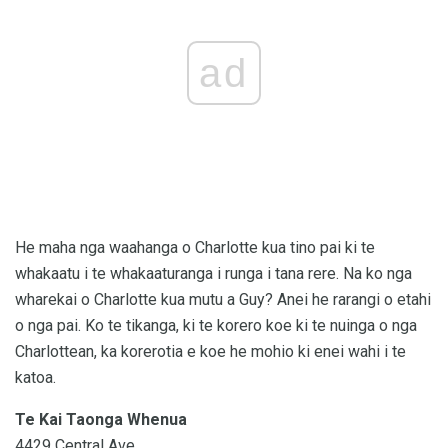
ad
He maha nga waahanga o Charlotte kua tino pai ki te
whakaatu i te whakaaturanga i runga i tana rere. Na ko nga
wharekai o Charlotte kua mutu a Guy? Anei he rarangi o etahi
o nga pai. Ko te tikanga, ki te korero koe ki te nuinga o nga
Charlottean, ka korerotia e koe he mohio ki enei wahi i te
katoa.
Te Kai Taonga Whenua
4429 Central Ave.