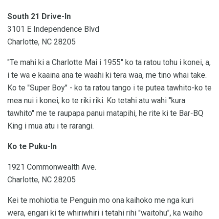
South 21 Drive-In
3101 E Independence Blvd
Charlotte, NC 28205
"Te mahi ki a Charlotte Mai i 1955" ko ta ratou tohu i konei, a,
i te wa e kaaina ana te waahi ki tera waa, me tino whai take.
Ko te "Super Boy" - ko ta ratou tango i te putea tawhito-ko te
mea nui i konei, ko te riki riki. Ko tetahi atu wahi "kura
tawhito" me te raupapa panui matapihi, he rite ki te Bar-BQ
King i mua atu i te rarangi.
Ko te Puku-In
1921 Commonwealth Ave.
Charlotte, NC 28205
Kei te mohiotia te Penguin mo ona kaihoko me nga kuri
wera, engari ki te whiriwhiri i tetahi rihi "waitohu", ka waiho