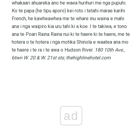
whakaari ahuareka ano he waea hurihuri me nga pupuhi.
Ko te papa (he tipu aporo) kei roto i tetahi marae karihi
French, he kawheawhea me te whare inu waina e mahi
ana i nga waipiro kia uru tahi ki a koe. I te takiwa, e tono
ana te Poari Raina Raina nui ki te haere ki te haere, me te
hotera o te hotera i nga motika Shinola e waatea ana mo
te haere i te ra i te awa o Hudson River.
180 10th Ave.,
btwn W. 20 & W. 21st sts;
thehighlinehotel.com
ad