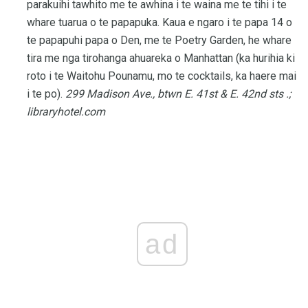
parakuihi tawhito me te awhina i te waina me te tihi i te
whare tuarua o te papapuka. Kaua e ngaro i te papa 14 o
te papapuhi papa o Den, me te Poetry Garden, he whare
tira me nga tirohanga ahuareka o Manhattan (ka hurihia ki
roto i te Waitohu Pounamu, mo te cocktails, ka haere mai
i te po).
299 Madison Ave., btwn E. 41st & E. 42nd sts .;
libraryhotel.com
ad