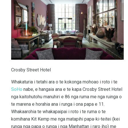
Crosby Street Hotel
Whakaturia i tetahi ara o te kokonga mohoao i roto i te
SoHo
nabe, e hangaia ana e te kapa Crosby Street Hotel
nga kaitohutohu manuhiri e 86 nga ruma me nga ruinga o
te marena e horahia ana i runga i ona papa e 11.
Whakaarohia te whakapaipai i roto i te ruma o te
komihana Kit Kemp me nga matapihi papa-ki-teitei (kei
runga nga papa o runga i nga Manhattan i raro iho) me