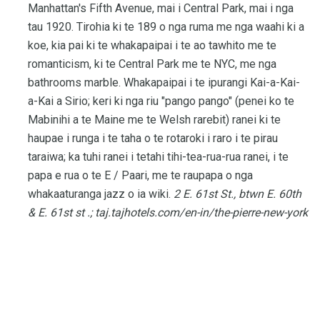
Manhattan's Fifth Avenue, mai i Central Park, mai i nga
tau 1920. Tirohia ki te 189 o nga ruma me nga waahi ki a
koe, kia pai ki te whakapaipai i te ao tawhito me te
romanticism, ki te Central Park me te NYC, me nga
bathrooms marble. Whakapaipai i te ipurangi Kai-a-Kai-
a-Kai a Sirio; keri ki nga riu "pango pango" (penei ko te
Mabinihi a te Maine me te Welsh rarebit) ranei ki te
haupae i runga i te taha o te rotaroki i raro i te pirau
taraiwa; ka tuhi ranei i tetahi tihi-tea-rua-rua ranei, i te
papa e rua o te E / Paari, me te raupapa o nga
whakaaturanga jazz o ia wiki.
2 E. 61st St., btwn E. 60th
& E. 61st st .;
taj.tajhotels.com/en-in/the-pierre-new-york