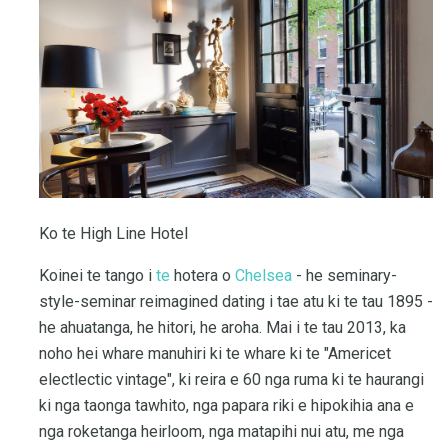
Ko te High Line Hotel
Koinei te tango i
te
hotera o
Chelsea
- he seminary-
style-seminar reimagined dating i tae atu ki te tau 1895 -
he ahuatanga, he hitori, he aroha. Mai i te tau 2013, ka
noho hei whare manuhiri ki te whare ki te "Americet
electlectic vintage", ki reira e 60 nga ruma ki te haurangi
ki nga taonga tawhito, nga papara riki e hipokihia ana e
nga roketanga heirloom, nga matapihi nui atu, me nga