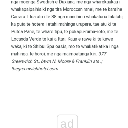
nga moenga Swedish e Duxiana, me nga wharekaukau i
whakapaipaihia ki nga tira Moroccan ranei, me te karaihe
Carrara. I tua atu i te 88 nga manuhiri i whakaturia takitahi,
ka puta te hotera i etahi mahinga urupare, tae atu ki te
Putea Pane, te whare tipu, te pokapu-rama-roto, me te
Locanda Verde te kai a Itari. Kaua e rawe ki te kawe
waka, ki te Shibui Spa oasis, mo te whakatikatika i nga
mahinga, te horoi, me nga maimoatanga kiri.
377
Greenwich St., btwn N. Moore & Franklin sts .;
thegreenwichhotel.com
ad