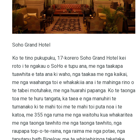
Soho Grand Hotel
Ko te tino pukupuku, 17-korero Soho Grand Hotel kei
roto i te ngakau o SoHo e tupu ana, me nga taakapa
tuawhita e tata ana ki waho, nga taakaa me nga kaikai,
me nga waahanga toi e whakakiia ana i te mahinga rino o
te tabei motuhake, me nga huarahi papanga. Ko te taonga
toa me te huru tangata, ka taea e nga manuhiri te
tumanako ki te mahi toi me te mahi toi puta noa i te
katoa, me 355 nga ruma me nga waitohu kua whakaritea
me nga taonga tawhito me nga taonga tawhito, nga
raupapa top-o-te-raina, nga raima me nga potae, nga
taputapu bath Bigelow, me te whiriwhiringa taketake