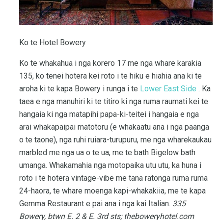
Ko te Hotel Bowery
Ko te whakahua i nga korero 17 me nga whare karakia
135, ko tenei hotera kei roto i te hiku e hiahia ana ki te
aroha ki te kapa Bowery i runga i te
Lower East Side
. Ka
taea e nga manuhiri ki te titiro ki nga ruma raumati kei te
hangaia ki nga matapihi papa-ki-teitei i hangaia e nga
arai whakapaipai matotoru (e whakaatu ana i nga paanga
o te taone), nga ruhi ruiara-turupuru, me nga wharekaukau
marbled me nga ua o te ua, me te bath Bigelow bath
umanga. Whakamahia nga motopaika utu utu, ka huna i
roto i te hotera vintage-vibe me tana ratonga ruma ruma
24-haora, te whare moenga kapi-whakakiia, me te kapa
Gemma Restaurant e pai ana i nga kai Italian.
335
Bowery, btwn E. 2 & E. 3rd sts;
theboweryhotel.com