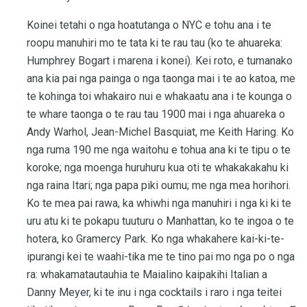
Koinei tetahi o nga hoatutanga o NYC e tohu ana i te
roopu manuhiri mo te tata ki te rau tau (ko te ahuareka:
Humphrey Bogart i marena i konei). Kei roto, e tumanako
ana kia pai nga painga o nga taonga mai i te ao katoa, me
te kohinga toi whakairo nui e whakaatu ana i te kounga o
te whare taonga o te rau tau 1900 mai i nga ahuareka o
Andy Warhol, Jean-Michel Basquiat, me Keith Haring. Ko
nga ruma 190 me nga waitohu e tohua ana ki te tipu o te
koroke; nga moenga huruhuru kua oti te whakakakahu ki
nga raina Itari; nga papa piki oumu; me nga mea horihori.
Ko te mea pai rawa, ka whiwhi nga manuhiri i nga ki ki te
uru atu ki te pokapu tuuturu o Manhattan, ko te ingoa o te
hotera, ko Gramercy Park. Ko nga whakahere kai-ki-te-
ipurangi kei te waahi-tika me te tino pai mo nga po o nga
ra: whakamatautauhia te Maialino kaipakihi Italian a
Danny Meyer, ki te inu i nga cocktails i raro i nga teitei