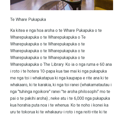
Te Whare Pukapuka
Ka kitea e nga hoa aroha o te Whare Pukapuka o te
Wharepukapuka o te Wharepukapuka o Te
Wharepukapuka o te Wharepukapuka o te
Wharepukapuka o te Wharepukapuka o te
Wharepukapuka o te Wharepukapuka o te
Wharepukapuka o The Library. Ko ia o nga ruma e 60 ana
i roto i te hotera 10-papa kua tae mai ki nga pukapuka
me nga toi i whakatapua ki nga kaupapa e rite ana ki te
whakaaro, ki te karakia, ki nga toi ranei (whakamatautau i
nga "tuhinga ngoikore" ranei "te aroha philosophi" mo te
pai o te pakihi aroha) ; neke atu i te 6,000 nga pukapuka
kua horahia puta noa i te whenua. Ko te noho i konei ka
uru te tokorua ki te whakauru-i roto i nga reiti-rite ki te