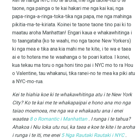
Kei te hanga NYC mo te aroha, me nga taone-nui o te
taone, nga painga o te kai hakari me nga kai kai, nga
papa-ringa-a-ringa-toka-tika nga papa, me nga mahinga
pikitia-ma-te-kiriata. Koinei te taone taone tino pai ki to
maatau aroha Manhattan! Engari kaua e whakawhitinga i
to taangataha (ko te waahi, mo nga taone New Yorkers)
ki nga mea e tika ana kia mahi me te kite, i te wa e taea
ai e to hotera me te waahanga o te poari katoa. I konei,
kua tekau ma toru o nga honi tino pai i NYC mo to ra Hou
o Valentine, tau whakanui, tika ranei-no te mea ka piki atu
a NYC-mo-rua.
Kei te hiahia koe ki te whakawhitinga atu i te New York
City?
Ko te kai me te whakapaipai e hono ana mo nga
taiao moemoea, me nga wa e whakaatu ana i enei
waatea
8 o Romantic i Manhattan
.
I runga i te tahua?
Ahakoa i Niu Ioka utu nui, ka taea e koe te kite i te aroha
i runga i te iti, me enei
5 Nga Rautaki Rautaki i NYC
.