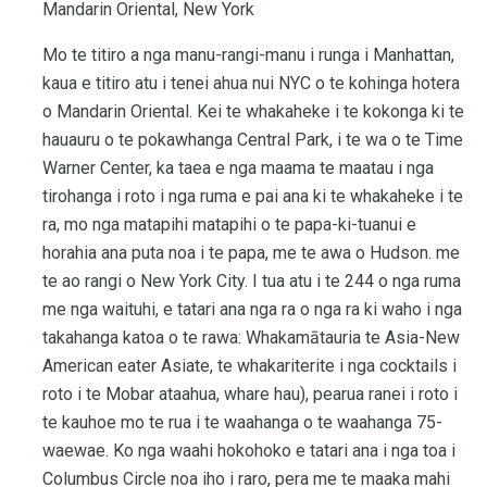
Mandarin Oriental, New York
Mo te titiro a nga manu-rangi-manu i runga i Manhattan,
kaua e titiro atu i tenei ahua nui NYC o te kohinga hotera
o Mandarin Oriental. Kei te whakaheke i te kokonga ki te
hauauru o te pokawhanga Central Park, i te wa o te Time
Warner Center, ka taea e nga maama te maatau i nga
tirohanga i roto i nga ruma e pai ana ki te whakaheke i te
ra, mo nga matapihi matapihi o te papa-ki-tuanui e
horahia ana puta noa i te papa, me te awa o Hudson. me
te ao rangi o New York City. I tua atu i te 244 o nga ruma
me nga waituhi, e tatari ana nga ra o nga ra ki waho i nga
takahanga katoa o te rawa: Whakamātauria te Asia-New
American eater Asiate, te whakariterite i nga cocktails i
roto i te Mobar ataahua, whare hau), pearua ranei i roto i
te kauhoe mo te rua i te waahanga o te waahanga 75-
waewae. Ko nga waahi hokohoko e tatari ana i nga toa i
Columbus Circle noa iho i raro, pera me te maaka mahi