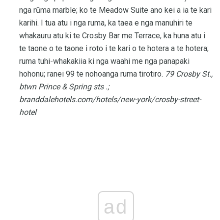
nga rūma marble; ko te Meadow Suite ano kei a ia te kari
karihi. I tua atu i nga ruma, ka taea e nga manuhiri te
whakauru atu ki te Crosby Bar me Terrace, ka huna atu i
te taone o te taone i roto i te kari o te hotera a te hotera;
ruma tuhi-whakakiia ki nga waahi me nga panapaki
hohonu; ranei 99 te nohoanga ruma tirotiro.
79 Crosby St.,
btwn Prince & Spring sts .;
branddalehotels.com/hotels/new-york/crosby-street-
hotel
ad