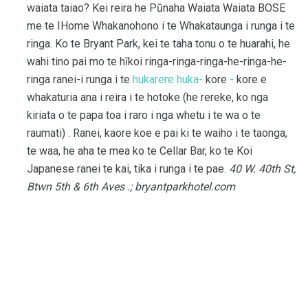
waiata taiao? Kei reira he Pūnaha Waiata Waiata BOSE
me te IHome Whakanohono i te Whakataunga i runga i te
ringa. Ko te Bryant Park, kei te taha tonu o te huarahi, he
wahi tino pai mo te hīkoi ringa-ringa-ringa-he-ringa-he-
ringa ranei-i runga i te
hukarere huka-
kore
-
kore e
whakaturia ana i reira i te hotoke (he rereke, ko nga
kiriata o te papa toa i raro i nga whetu i te wa o te
raumati) . Ranei, kaore koe e pai ki te waiho i te taonga,
te waa, he aha te mea ko te Cellar Bar, ko te Koi
Japanese ranei te kai, tika i runga i te pae.
40 W. 40th St,
Btwn 5th & 6th Aves .;
bryantparkhotel.com