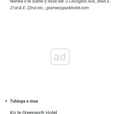
tiketike o te scene-y Rose Bar.
2 Lexington Ave., btwn E.
21st & E. 22nd sts .;
gramercyparkhotel.com
ad
Tuhinga o mua
Ko te Greenwich Hotel