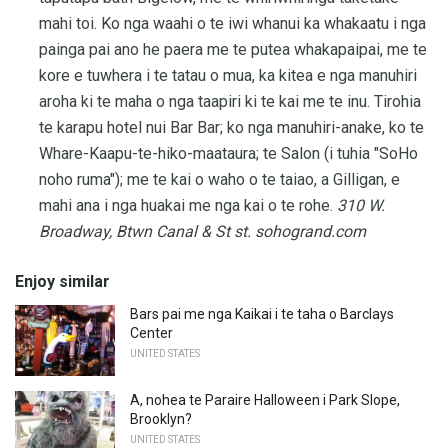
mahi toi. Ko nga waahi o te iwi whanui ka whakaatu i nga
painga pai ano he paera me te putea whakapaipai, me te
kore e tuwhera i te tatau o mua, ka kitea e nga manuhiri
aroha ki te maha o nga taapiri ki te kai me te inu. Tirohia
te karapu hotel nui Bar Bar; ko nga manuhiri-anake, ko te
Whare-Kaapu-te-hiko-maataura; te Salon (i tuhia "SoHo
noho ruma"); me te kai o waho o te taiao, a Gilligan, e
mahi ana i nga huakai me nga kai o te rohe.
310 W.
Broadway, Btwn Canal & St st.
sohogrand.com
Enjoy similar
Bars pai me nga Kaikai i te taha o Barclays
Center
UNITED STATES
A, nohea te Paraire Halloween i Park Slope,
Brooklyn?
UNITED STATES